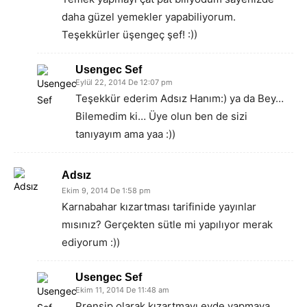
daha güzel yemekler yapabiliyorum.
Teşekkürler üşengeç şef! :))
Usengec Sef
Eylül 22, 2014 De 12:07 pm
Teşekkür ederim Adsız Hanım:) ya da Bey…
Bilemedim ki… Üye olun ben de sizi
tanıyayım ama yaa :))
Adsız
Ekim 9, 2014 De 1:58 pm
Karnabahar kızartması tarifinide yayınlar
mısınız? Gerçekten sütle mi yapılıyor merak
ediyorum :))
Usengec Sef
Ekim 11, 2014 De 11:48 am
Prensip olarak kızartmayı evde yapmaya