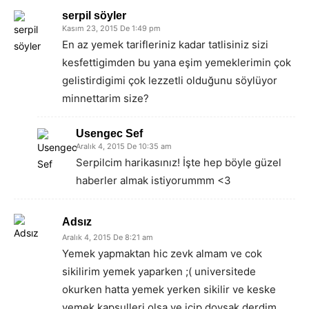
serpil söyler
Kasım 23, 2015 De 1:49 pm
En az yemek tarifleriniz kadar tatlisiniz sizi
kesfettigimden bu yana eşim yemeklerimin çok
gelistirdigimi çok lezzetli olduğunu söylüyor
minnettarim size?
Usengec Sef
Aralık 4, 2015 De 10:35 am
Serpilcim harikasınız! İşte hep böyle güzel
haberler almak istiyorummm <3
Adsız
Aralık 4, 2015 De 8:21 am
Yemek yapmaktan hic zevk almam ve cok
sikilirim yemek yaparken ;( universitede
okurken hatta yemek yerken sikilir ve keske
yemek kapsulleri olsa ve icip doysak derdim