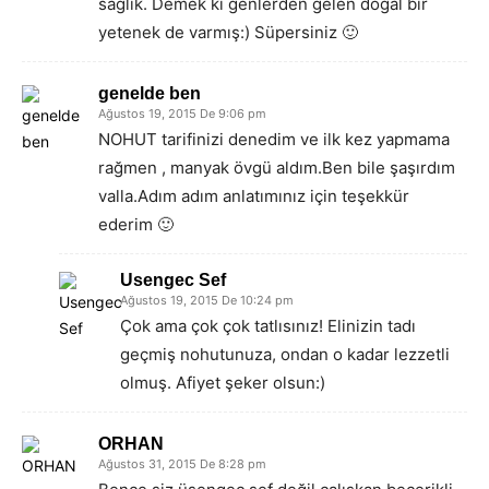
sağlık. Demek ki genlerden gelen doğal bir
yetenek de varmış:) Süpersiniz 🙂
genelde ben
Ağustos 19, 2015 De 9:06 pm
NOHUT tarifinizi denedim ve ilk kez yapmama
rağmen , manyak övgü aldım.Ben bile şaşırdım
valla.Adım adım anlatımınız için teşekkür
ederim 🙂
Usengec Sef
Ağustos 19, 2015 De 10:24 pm
Çok ama çok çok tatlısınız! Elinizin tadı
geçmiş nohutunuza, ondan o kadar lezzetli
olmuş. Afiyet şeker olsun:)
ORHAN
Ağustos 31, 2015 De 8:28 pm