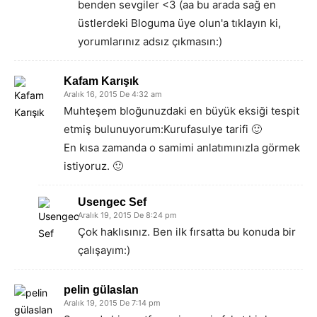
benden sevgiler <3 (aa bu arada sağ en
üstlerdeki Bloguma üye olun'a tıklayın ki,
yorumlarınız adsız çıkmasın:)
Kafam Karışık
Aralık 16, 2015 De 4:32 am
Muhteşem bloğunuzdaki en büyük eksiği tespit
etmiş bulunuyorum:Kurufasulye tarifi 🙂
En kısa zamanda o samimi anlatımınızla görmek
istiyoruz. 🙂
Usengec Sef
Aralık 19, 2015 De 8:24 pm
Çok haklısınız. Ben ilk fırsatta bu konuda bir
çalışayım:)
pelin gülaslan
Aralık 19, 2015 De 7:14 pm