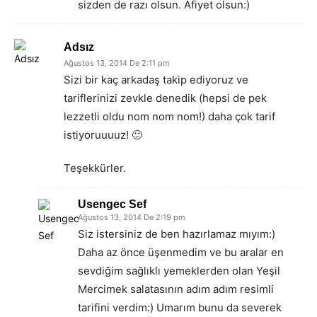
sizden de razı olsun. Afiyet olsun:)
Adsız
Ağustos 13, 2014 De 2:11 pm
Sizi bir kaç arkadaş takip ediyoruz ve
tariflerinizi zevkle denedik (hepsi de pek
lezzetli oldu nom nom nom!) daha çok tarif
istiyoruuuuz! 🙂
Teşekkürler.
Usengec Sef
Ağustos 13, 2014 De 2:19 pm
Siz istersiniz de ben hazırlamaz mıyım:)
Daha az önce üşenmedim ve bu aralar en
sevdiğim sağlıklı yemeklerden olan Yeşil
Mercimek salatasının adım adım resimli
tarifini verdim:) Umarım bunu da severek