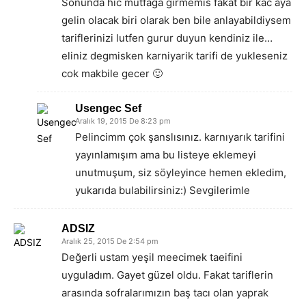
Sonunda hic mutfaga girmemis fakat bir kac aya
gelin olacak biri olarak ben bile anlayabildiysem
tariflerinizi lutfen gurur duyun kendiniz ile…
eliniz degmisken karniyarik tarifi de yukleseniz
cok makbile gecer 🙂
Usengec Sef
Aralık 19, 2015 De 8:23 pm
Pelincimm çok şanslısınız. karnıyarık tarifini
yayınlamışım ama bu listeye eklemeyi
unutmuşum, siz söyleyince hemen ekledim,
yukarıda bulabilirsiniz:) Sevgilerimle
ADSIZ
Aralık 25, 2015 De 2:54 pm
Değerli ustam yeşil meecimek taeifini
uyguladım. Gayet güzel oldu. Fakat tariflerin
arasında sofralarımızın baş tacı olan yaprak