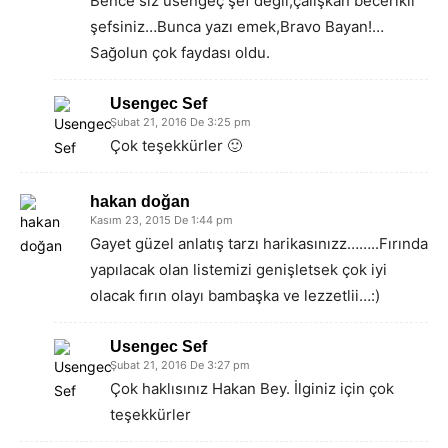
Bence siz üsengeç şef değil,çalışkan becerikli
şefsiniz…Bunca yazı emek,Bravo Bayan!…
Sağolun çok faydası oldu.
Usengec Sef
Şubat 21, 2016 De 3:25 pm
Çok teşekkürler 🙂
hakan doğan
Kasım 23, 2015 De 1:44 pm
Gayet güzel anlatış tarzı harikasınızz……..Fırında
yapılacak olan listemizi genişletsek çok iyi
olacak fırın olayı bambaşka ve lezzetlii…:)
Usengec Sef
Şubat 21, 2016 De 3:27 pm
Çok haklısınız Hakan Bey. İlginiz için çok
teşekkürler