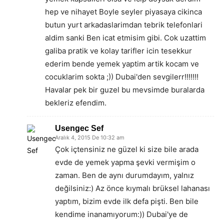
hep ve nihayet Boyle seyler piyasaya cikinca
butun yurt arkadaslarimdan tebrik telefonlari
aldim sanki Ben icat etmisim gibi. Cok uzattim
galiba pratik ve kolay tarifler icin tesekkur
ederim bende yemek yaptim artik kocam ve
cocuklarim sokta ;)) Dubai'den sevgilerr!!!!!!!
Havalar pek bir guzel bu mevsimde buralarda
bekleriz efendim.
Usengec Sef
Aralık 4, 2015 De 10:32 am
Çok içtensiniz ne güzel ki size bile arada
evde de yemek yapma şevki vermişim o
zaman. Ben de aynı durumdayım, yalnız
değilsiniz:) Az önce kıymalı brüksel lahanası
yaptım, bizim evde ilk defa pişti. Ben bile
kendime inanamıyorum:)) Dubai'ye de