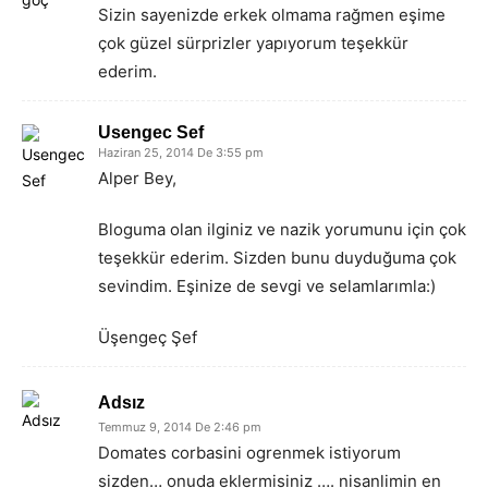
Sizin sayenizde erkek olmama rağmen eşime
çok güzel sürprizler yapıyorum teşekkür
ederim.
Usengec Sef
Haziran 25, 2014 De 3:55 pm
Alper Bey,
Bloguma olan ilginiz ve nazik yorumunu için çok
teşekkür ederim. Sizden bunu duyduğuma çok
sevindim. Eşinize de sevgi ve selamlarımla:)
Üşengeç Şef
Adsız
Temmuz 9, 2014 De 2:46 pm
Domates corbasini ogrenmek istiyorum
sizden… onuda eklermisiniz …. nisanlimin en