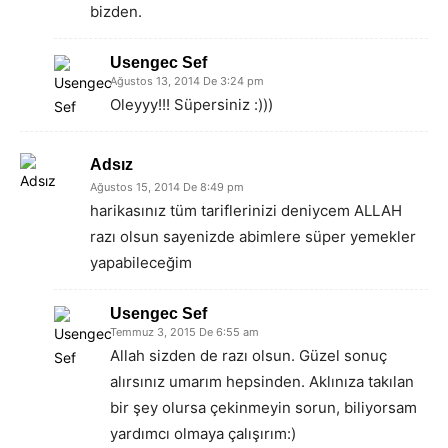
bizden.
Usengec Sef
Ağustos 13, 2014 De 3:24 pm
Oleyyy!!! Süpersiniz :)))
Adsız
Ağustos 15, 2014 De 8:49 pm
harikasınız tüm tariflerinizi deniycem ALLAH
razı olsun sayenizde abimlere süper yemekler
yapabileceğim
Usengec Sef
Temmuz 3, 2015 De 6:55 am
Allah sizden de razı olsun. Güzel sonuç
alırsınız umarım hepsinden. Aklınıza takılan
bir şey olursa çekinmeyin sorun, biliyorsam
yardımcı olmaya çalışırım:)