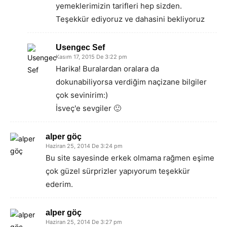
yemeklerimizin tarifleri hep sizden.
Teşekkür ediyoruz ve dahasini bekliyoruz
Usengec Sef
Kasım 17, 2015 De 3:22 pm
Harika! Buralardan oralara da
dokunabiliyorsa verdiğim naçizane bilgiler
çok sevinirim:)
İsveç'e sevgiler 🙂
alper göç
Haziran 25, 2014 De 3:24 pm
Bu site sayesinde erkek olmama rağmen eşime
çok güzel sürprizler yapıyorum teşekkür
ederim.
alper göç
Haziran 25, 2014 De 3:27 pm