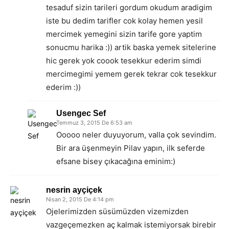
tesaduf sizin tarileri gordum okudum aradigim
iste bu dedim tarifler cok kolay hemen yesil
mercimek yemegini sizin tarife gore yaptim
sonucmu harika :)) artik baska yemek sitelerine
hic gerek yok coook tesekkur ederim simdi
mercimegimi yemem gerek tekrar cok tesekkur
ederim :))
Usengec Sef
Temmuz 3, 2015 De 6:53 am
Ooooo neler duyuyorum, valla çok sevindim.
Bir ara üşenmeyin Pilav yapın, ilk seferde
efsane bisey çıkacağına eminim:)
nesrin ayçiçek
Nisan 2, 2015 De 4:14 pm
Ojelerimizden süsümüzden vizemizden
vazgeçemezken aç kalmak istemiyorsak birebir