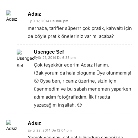
Adsız
Eylül 17, 2014 De 1:06 pm
merhaba, tarifler süperrr çok pratik, kahvaltı için
de böyle pratik öneleriniz var mı acaba?
Usengec Sef
Eylül 21, 2014 De 6:35 pm
Çok teşekkür ederim Adsız Hanım.
(Bakıyorum da hala bloguma Üye olunmamış!
🙁 Oysa ben, ricanız üzerine, sizin için
üşenmedim ve bu sabah menemen yaparken
adım adım fotoğrafladım. İlk fırsatta
yazacağım inşallah. 🙂
Adsız
Eylül 22, 2014 De 12:04 pm
Yemek yapmayı çat pat biliyodum sayenizde