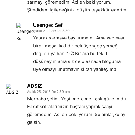
sarmayı göremedim. Acilen bekliyorum.
Şimdiden ilgileneğinizi düşüp teşekkür ederim.
Usengec Sef
Şubat 21, 2016 De 3:30 pm
Yaprak sarmaya bayılırımmm. Ama yapması
biraz meşakkatlidir pek üşengeç yemeği
değildir ya hani? 🙂 Bir ara bu teklifi
düşüneyim ama siz de o esnada bloguma
üye olmayı unutmayın ki tanıyabileyim:)
ADSIZ
Aralık 25, 2015 De 2:59 pm
Merhaba şefim. Yeşil mercimek çok güzel oldu.
Fakat sofralarımızın baştacı yaprak saayı
göremedim. Acilen bekliyorum. Selamlar,kolay
gelsin.