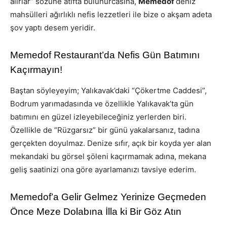
alırlar” sözüne atıfta bulunurcasına,
Memedof
deniz
mahsülleri ağırlıklı nefis lezzetleri ile bize o akşam adeta
şov yaptı desem yeridir.
Memedof Restaurant’da Nefis Gün Batımını
Kaçırmayın!
Baştan söyleyeyim; Yalıkavak’daki “Çökertme Caddesi”,
Bodrum yarımadasında ve özellikle Yalıkavak’ta gün
batımını en güzel izleyebileceğiniz yerlerden biri.
Özellikle de “Rüzgarsız” bir günü yakalarsanız, tadına
gerçekten doyulmaz. Denize sıfır, açık bir koyda yer alan
mekandaki bu görsel şöleni kaçırmamak adına, mekana
geliş saatinizi ona göre ayarlamanızı tavsiye ederim.
Memedof’a Gelir Gelmez Yerinize Geçmeden
Önce Meze Dolabına İlla ki Bir Göz Atın