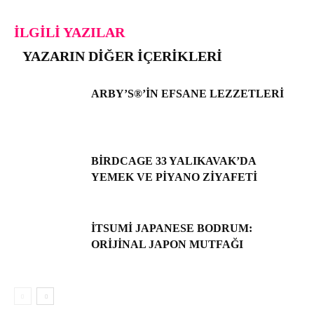
İLGILI YAZILAR
YAZARIN DIĞER İÇERIKLERI
ARBY’S®’IN EFSANE LEZZETLERI
BIRDCAGE 33 YALIKAVAK’DA
YEMEK VE PIYANO ZIYAFETI
İTSUMI JAPANESE BODRUM:
ORIJINAL JAPON MUTFAĞI