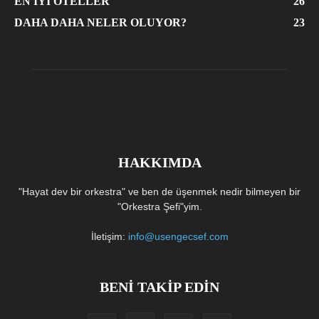
EN İYI OTELLER
26
DAHA DAHA NELER OLUYOR?
23
HAKKIMDA
"Hayat dev bir orkestra" ve ben de üşenmek nedir bilmeyen bir
"Orkestra Şefi"yim.
İletişim:
info@usengecsef.com
BENİ TAKİP EDİN