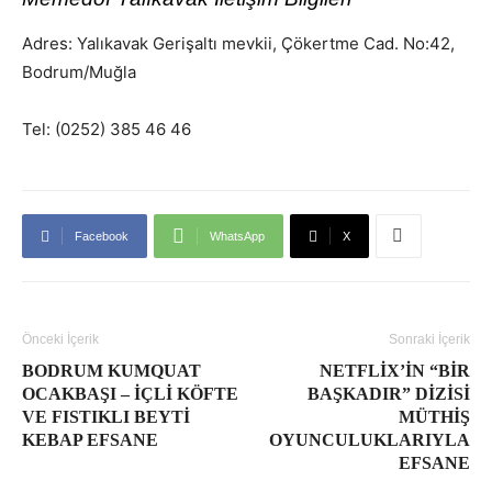
Adres: Yalıkavak Gerişaltı mevkii, Çökertme Cad. No:42,
Bodrum/Muğla
Tel: (0252) 385 46 46
Facebook
WhatsApp
X
Önceki İçerik
Sonraki İçerik
BODRUM KUMQUAT
NETFLIX’IN “BIR
OCAKBAŞI – İÇLI KÖFTE
BAŞKADIR” DIZISI
VE FISTIKLI BEYTI
MÜTHIŞ
KEBAP EFSANE
OYUNCULUKLARIYLA
EFSANE