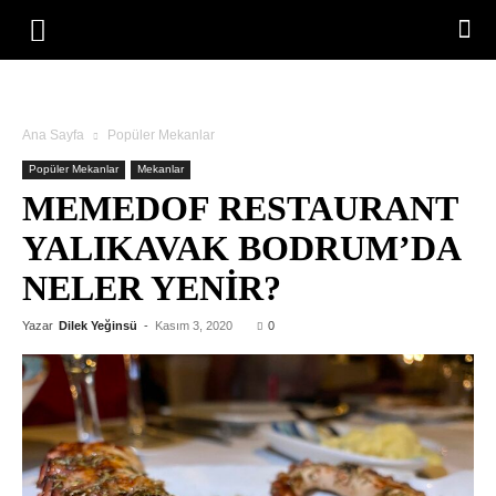
Ana Sayfa
Popüler Mekanlar
Popüler Mekanlar
Mekanlar
MEMEDOF RESTAURANT
YALIKAVAK BODRUM’DA
NELER YENIR?
Yazar
Dilek Yeğinsü
-
Kasım 3, 2020
0