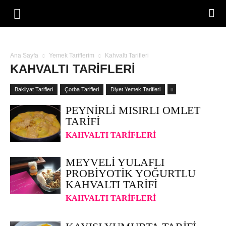
Ana Sayfa
Yemek Tariflerim
Kahvaltı Tarifleri
KAHVALTI TARIFLERI
Bakliyat Tarifleri
Çorba Tarifleri
Diyet Yemek Tarifleri
PEYNIRLI MISIRLI OMLET
TARIFI
KAHVALTI TARIFLERI
MEYVELI YULAFLI
PROBIYOTIK YOĞURTLU
KAHVALTI TARIFI
KAHVALTI TARIFLERI