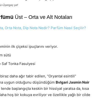
sü-Üşengeç şef
arfümü
Üst – Orta ve Alt Notaları
, Orta Nota, Dip Nota Nedir? Parfüm Nasıl Seçilir?
minin ilk çiçeksi ipuçlarını veriyor.
em sütü
e Saf Tonka Fasulyesi
iraz daha ağır tabir edilen, “Oryantal esintili”
 daha uygun olduğunu düşündüğüm
Bvlgari Jasmin Noir
, tende başlangıçta keskin bir hissiyat yaratsa da, kısa
ha hoş bir kokuya evriliyor ve özellikle yağlı bir cilde