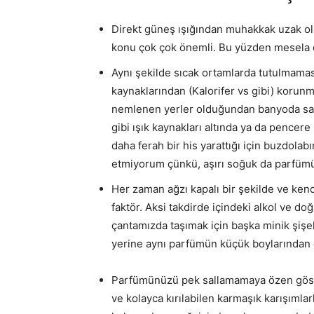
Direkt güneş ışığından muhakkak uzak ol
konu çok çok önemli. Bu yüzden mesela d
Aynı şekilde sıcak ortamlarda tutulmaması
kaynaklarından (Kalorifer vs gibi) korun
nemlenen yerler olduğundan banyoda sakla
gibi ışık kaynakları altında ya da pencere
daha ferah bir his yarattığı için buzdola
etmiyorum çünkü, aşırı soğuk da parfüm
Her zaman ağzı kapalı bir şekilde ve kend
faktör. Aksi takdirde içindeki alkol ve d
çantamızda taşımak için başka minik şişe
yerine aynı parfümün küçük boylarından 
Parfümünüzü pek sallamamaya özen göste
ve kolayca kırılabilen karmaşık karışımla