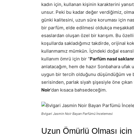
kadın için, kullanan kişinin karakterini yans
unsur. Peki bu kadar değer verdiğimiz, olmaz
günki kalitesini, uzun süre koruması için na
bir parfüm, elde edilmesi oldukça meşakkatl
esaslardan oluşan özel bir karışım. Bu özell
koşullarda sakladığımız takdirde, orijinal
kullanmamız mümkün. İçindeki doğal esansla
kullanım ömrü için bir “
Parfüm nasıl saklan
anlatacağım, hem de hazır Sonbahara ufak u
uygun bir tercih olduğunu düşündüğüm ve 
serisinden, parlak siyah şişesiyle öne çıkan 
Noir
‘dan kısaca bahsedeceğim.
Bvlgari Jasmin Noir Bayan Parfümü İncelemesi
Uzun Ömürlü Olması için 