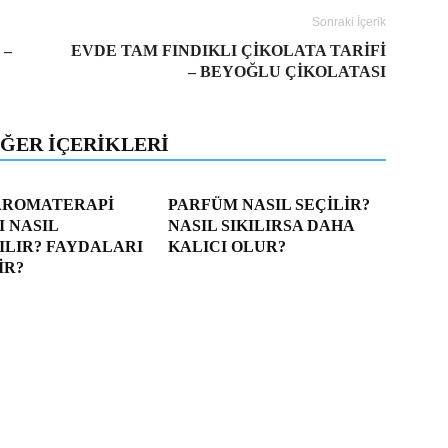
Sonraki İçerik
 –
EVDE TAM FINDIKLI ÇIKOLATA TARIFI
– BEYOĞLU ÇIKOLATASI
IĞER İÇERIKLERI
AROMATERAPI
PARFÜM NASIL SEÇILIR?
 NASIL
NASIL SIKILIRSA DAHA
ILIR? FAYDALARI
KALICI OLUR?
IR?