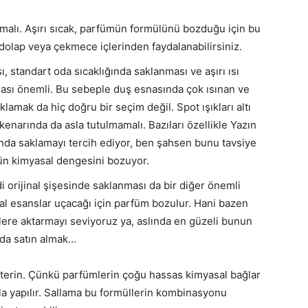
malı. Aşırı sıcak, parfümün formülünü bozduğu için bu
olap veya çekmece içlerinden faydalanabilirsiniz.
, standart oda sıcaklığında saklanması ve aşırı ısı
ması önemli. Bu sebeple duş esnasında çok ısınan ve
mak da hiç doğru bir seçim değil. Spot ışıkları altı
 kenarında da asla tutulmamalı. Bazıları özellikle Yazın
bında saklamayı tercih ediyor, ben şahsen bunu tavsiye
ün kimyasal dengesini bozuyor.
i orijinal şişesinde saklanması da bir diğer önemli
oğal esanslar uçacağı için parfüm bozulur. Hani bazen
lere aktarmayı seviyoruz ya, aslında en güzeli bunun
da satın almak…
rin. Çünkü parfümlerin çoğu hassas kimyasal bağlar
rla yapılır. Sallama bu formüllerin kombinasyonu