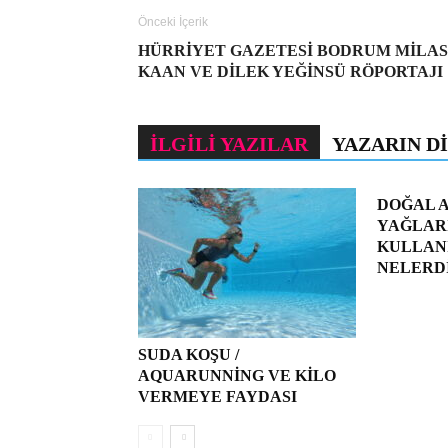
Önceki İçerik
HÜRRİYET GAZETESİ BODRUM MILAS
KAAN VE DILEK YEĞINSÜ RÖPORTAJI
İLGILI YAZILAR
YAZARIN D
DOĞAL 
YAĞLARI
KULLAN
NELERD
SUDA KOŞU /
AQUARUNNING VE KILO
VERMEYE FAYDASI