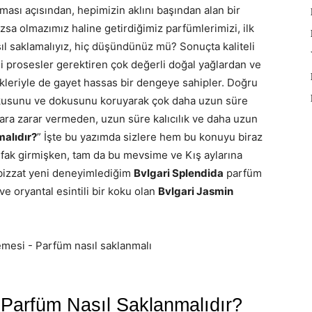
ıtması açısından, hepimizin aklını başından alan bir
sa olmazımız haline getirdiğimiz parfümlerimizi, ilk
sıl saklamalıyız, hiç düşündünüz mü? Sonuçta kaliteli
i prosesler gerektiren çok değerli doğal yağlardan ve
ikleriyle de gayet hassas bir dengeye sahipler. Doğru
 kokusunu ve dokusunu koruyarak çok daha uzun süre
ra zarar vermeden, uzun süre kalıcılık ve daha uzun
malıdır?
” İşte bu yazımda sizlere hem bu konuyu biraz
fak girmişken, tam da bu mevsime ve Kış aylarına
bizzat yeni deneyimlediğim
Bvlgari Splendida
parfüm
ve oryantal esintili bir koku olan
Bvlgari Jasmin
Parfüm Nasıl Saklanmalıdır?