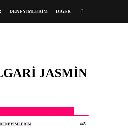
R
DENEYIMLERIM
DIĞER
LGARI JASMIN
POPÜLER KATEGORILER
445
DENEYIMLERIM