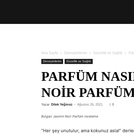
Üşengeç
Şef
Ana Sayfa
Deneyimlerim
Güzellik ve Sağlık
Par
Deneyimlerim
Güzellik ve Sağlık
PARFÜM NASI
NOIR PARFÜM
Yazar
Dilek Yeğinsü
-
Ağustos 26, 2021
0
Bvlgari Jasmin Noir Parfüm inceleme
“Her şey unutulur, ama kokunuz asla!” derl