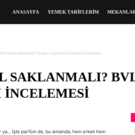
ANASAYFA
YEMEK TARIFLERIM
MEKANLA
füm Nasıl Saklanmalı? Bvlgari Jasmin Noir Parfüm İncelemesi
L SAKLANMALI? BV
 İNCELEMESI
er ya… İşte parfüm de, bu anlamda, hem erkek hem