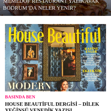
MEMEDOF RESTAURANT YALIKAVAK
BODRUM’DA NELER YENIR?
BASINDA BEN
HOUSE BEAUTIFUL DERGISI – DILEK
YEĞINSÜ VENEDIK YAZISI