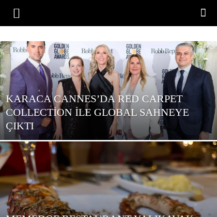
KARACA CANNES’DA RED CARPET
COLLECTION ILE GLOBAL SAHNEYE
ÇIKTI