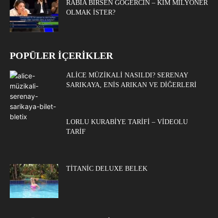
RABIA BIRSEN GÖĞERCIN – KIM MILYONER
OLMAK İSTER?
POPÜLER İÇERİKLER
ALICE MÜZIKALI NASILDI? SERENAY
SARIKAYA, ENIS ARIKAN VE DIĞERLERI
LORLU KURABIYE TARIFI – VIDEOLU
TARIF
TITANIC DELUXE BELEK