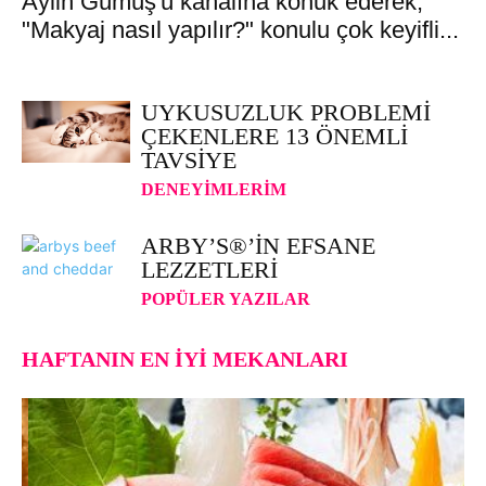
Aylin Gümüş'ü kanalına konuk ederek,
"Makyaj nasıl yapılır?" konulu çok keyifli...
UYKUSUZLUK PROBLEMI
ÇEKENLERE 13 ÖNEMLI
TAVSIYE
DENEYIMLERIM
ARBY’S®’IN EFSANE
LEZZETLERI
POPÜLER YAZILAR
HAFTANIN EN İYI MEKANLARI