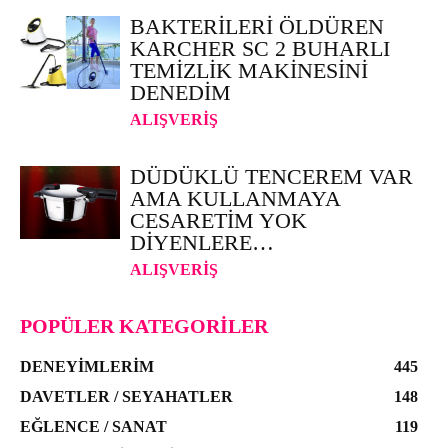
BAKTERILERI ÖLDÜREN
KARCHER SC 2 BUHARLI
TEMIZLIK MAKINESINI
DENEDIM
ALIŞVERIŞ
DÜDÜKLÜ TENCEREM VAR
AMA KULLANMAYA
CESARETIM YOK
DIYENLERE…
ALIŞVERIŞ
POPÜLER KATEGORILER
DENEYIMLERIM
445
DAVETLER / SEYAHATLER
148
EĞLENCE / SANAT
119