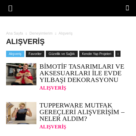
Ana Sayfa
Deneyimlerim
Alışveriş
ALIŞVERIŞ
Alışveriş
Favoriler
Güzellik ve Sağlık
Kendin Yap Projeleri
BIMOTIF TASARIMLARI VE
AKSESUARLARI ILE EVDE
YILBAŞI DEKORASYONU
ALIŞVERIŞ
TUPPERWARE MUTFAK
GEREÇLERI ALIŞVERIŞIM –
NELER ALDIM?
ALIŞVERIŞ