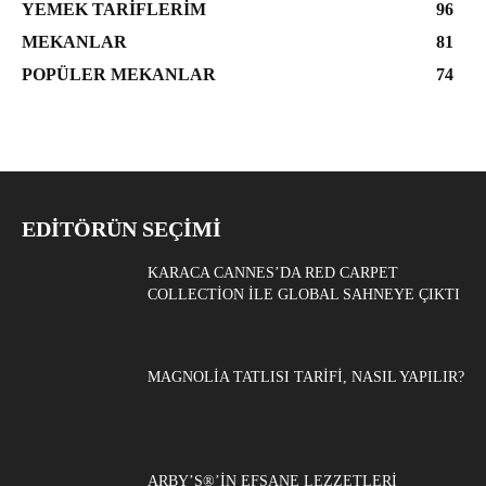
YEMEK TARIFLERIM
96
MEKANLAR
81
POPÜLER MEKANLAR
74
EDITÖRÜN SEÇIMI
KARACA CANNES’DA RED CARPET
COLLECTION ILE GLOBAL SAHNEYE ÇIKTI
MAGNOLIA TATLISI TARIFI, NASIL YAPILIR?
ARBY’S®’IN EFSANE LEZZETLERI