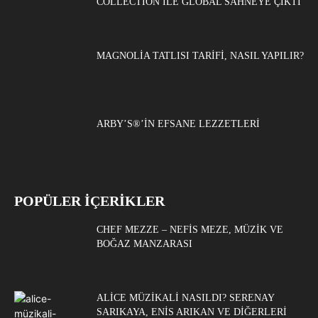
COLLECTION ILE GLOBAL SAHNEYE ÇIKTI
MAGNOLIA TATLISI TARIFI, NASIL YAPILIR?
ARBY’S®’IN EFSANE LEZZETLERI
POPÜLER İÇERİKLER
CHEF MEZZE – NEFIS MEZE, MÜZIK VE
BOĞAZ MANZARASI
ALICE MÜZIKALI NASILDI? SERENAY
SARIKAYA, ENIS ARIKAN VE DIĞERLERI