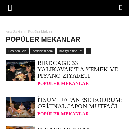
Ana Sayfa
Popüler Mekanlar
POPÜLER MEKANLAR
Basında Ben
betlabelsl.com
bossycasino1.fr
BIRDCAGE 33
YALIKAVAK’DA YEMEK VE
PIYANO ZIYAFETI
POPÜLER MEKANLAR
İTSUMI JAPANESE BODRUM:
ORIJINAL JAPON MUTFAĞI
POPÜLER MEKANLAR