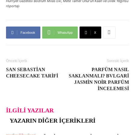
Hürriyet Gazetesi Bodrum Milas Eki, Mete Tamer Onur’un Kaan ve Dilek Yeğinsü
röportajı
Facebook
WhatsApp
X
Önceki İçerik
Sonraki İçerik
SAN SEBASTIAN
PARFÜM NASIL
CHEESECAKE TARIFI
SAKLANMALI? BVLGARI
JASMIN NOIR PARFÜM
İNCELEMESI
İLGILI YAZILAR
YAZARIN DIĞER İÇERIKLERI