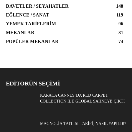
DAVETLER / SEYAHATLER
148
EĞLENCE / SANAT
119
YEMEK TARIFLERIM
96
MEKANLAR
81
POPÜLER MEKANLAR
74
EDITÖRÜN SEÇIMI
KARACA CANNES’DA RED CARPET
COLLECTION ILE GLOBAL SAHNEYE ÇIKTI
MAGNOLIA TATLISI TARIFI, NASIL YAPILIR?