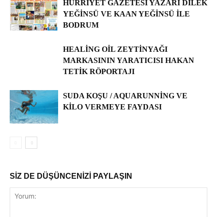
HÜRRIYET GAZETESI YAZARI DILEK
YEĞINSÜ VE KAAN YEĞINSÜ ILE
BODRUM
HEALING OIL ZEYTINYAĞI
MARKASININ YARATICISI HAKAN
TETIK RÖPORTAJI
SUDA KOŞU / AQUARUNNING VE
KILO VERMEYE FAYDASI
SİZ DE DÜŞÜNCENİZİ PAYLAŞIN