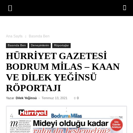
Ana Sayfa
Basında Ben
Basında Ben
Deneyimlerim
Röportajlar
HÜRRİYET GAZETESİ
BODRUM MILAS – KAAN
VE DILEK YEĞINSÜ
RÖPORTAJI
Yazar
Dilek Yeğinsü
-
Temmuz 13, 2021
0