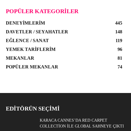
POPÜLER KATEGORILER
DENEYIMLERIM
445
DAVETLER / SEYAHATLER
148
EĞLENCE / SANAT
119
YEMEK TARIFLERIM
96
MEKANLAR
81
POPÜLER MEKANLAR
74
EDITÖRÜN SEÇIMI
KARACA CANNES’DA RED CARPET
COLLECTION ILE GLOBAL SAHNEYE ÇIKTI