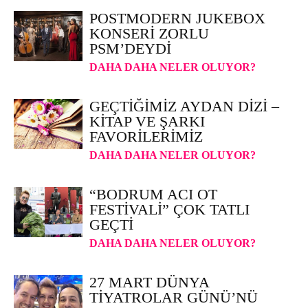
POSTMODERN JUKEBOX
KONSERI ZORLU
PSM’DEYDI
DAHA DAHA NELER OLUYOR?
GEÇTIĞIMIZ AYDAN DIZI –
KITAP VE ŞARKI
FAVORILERIMIZ
DAHA DAHA NELER OLUYOR?
“BODRUM ACI OT
FESTIVALI” ÇOK TATLI
GEÇTI
DAHA DAHA NELER OLUYOR?
27 MART DÜNYA
TIYATROLAR GÜNÜ’NÜ