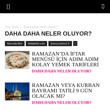
Ana Sayfa
Daha daha neler oluyor?
DAHA DAHA NELER OLUYOR?
Basında Ben
betlabelsl.com
bossycasino1.fr
RAMAZAN’DA İFTAR
MENÜSÜ IÇIN ADIM ADIM
KOLAY YEMEK TARIFLERI
DAHA DAHA NELER OLUYOR?
RAMAZAN VEYA KURBAN
BAYRAMI TATILI 9 GÜN
OLACAK MI?
DAHA DAHA NELER OLUYOR?