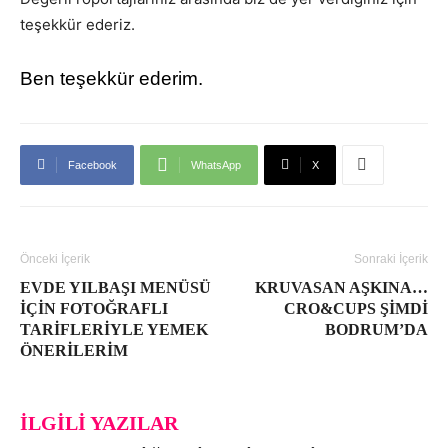
teşekkür ederiz.
Ben teşekkür ederim.
Facebook
WhatsApp
X
Önceki İçerik
Sonraki İçerik
EVDE YILBAŞI MENÜSÜ
KRUVASAN AŞKINA…
IÇIN FOTOĞRAFLI
CRO&CUPS ŞIMDI
TARIFLERIYLE YEMEK
BODRUM’DA
ÖNERILERIM
İLGILI YAZILAR