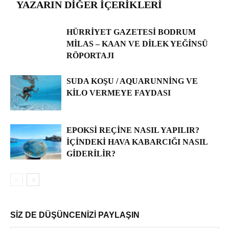
YAZARIN DIĞER İÇERIKLERI
HÜRRİYET GAZETESİ BODRUM
MILAS – KAAN VE DILEK YEĞINSÜ
RÖPORTAJI
SUDA KOŞU / AQUARUNNING VE
KILO VERMEYE FAYDASI
EPOKSI REÇINE NASIL YAPILIR?
İÇINDEKI HAVA KABARCIĞI NASIL
GIDERILIR?
SİZ DE DÜŞÜNCENİZİ PAYLAŞIN