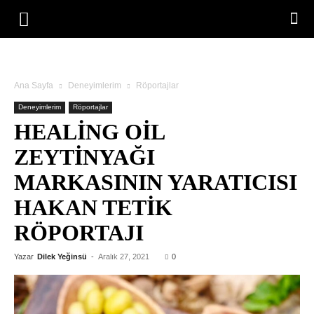
Ana Sayfa
Deneyimlerim
Röportajlar
Deneyimlerim
Röportajlar
HEALING OIL
ZEYTINYAĞI
MARKASININ YARATICISI
HAKAN TETIK
RÖPORTAJI
Yazar
Dilek Yeğinsü
-
Aralık 27, 2021
0