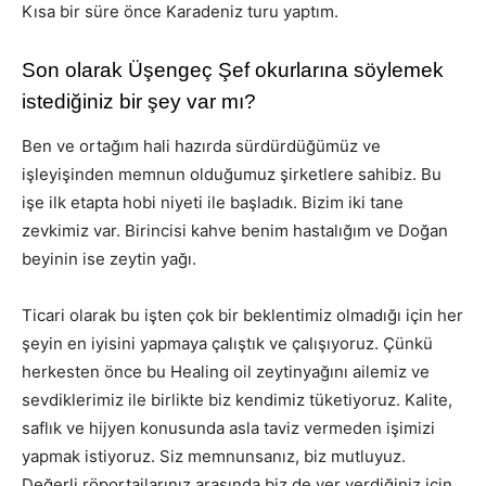
Kısa bir süre önce Karadeniz turu yaptım.
Son olarak Üşengeç Şef okurlarına söylemek
istediğiniz bir şey var mı?
Ben ve ortağım hali hazırda sürdürdüğümüz ve
işleyişinden memnun olduğumuz şirketlere sahibiz. Bu
işe ilk etapta hobi niyeti ile başladık. Bizim iki tane
zevkimiz var. Birincisi kahve benim hastalığım ve Doğan
beyinin ise zeytin yağı.
Ticari olarak bu işten çok bir beklentimiz olmadığı için her
şeyin en iyisini yapmaya çalıştık ve çalışıyoruz. Çünkü
herkesten önce bu Healing oil zeytinyağını ailemiz ve
sevdiklerimiz ile birlikte biz kendimiz tüketiyoruz. Kalite,
saflık ve hijyen konusunda asla taviz vermeden işimizi
yapmak istiyoruz. Siz memnunsanız, biz mutluyuz.
Değerli röportajlarınız arasında biz de yer verdiğiniz için