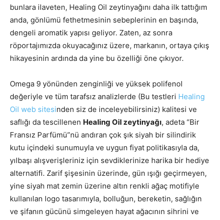
bunlara ilaveten, Healing Oil zeytinyağını daha ilk tattığım
anda, gönlümü fethetmesinin sebeplerinin en başında,
dengeli aromatik yapısı geliyor. Zaten, az sonra
röportajımızda okuyacağınız üzere, markanın, ortaya çıkış
hikayesinin ardında da yine bu özelliği öne çıkıyor.
Omega 9 yönünden zenginliği ve yüksek polifenol
değeriyle ve tüm tarafsız analizlerde (Bu testleri
Healing
Oil web sitesi
nden siz de inceleyebilirsiniz) kalitesi ve
saflığı da tescillenen
Healing Oil zeytinyağı
, adeta “Bir
Fransız Parfümü”nü andıran çok şık siyah bir silindirik
kutu içindeki sunumuyla ve uygun fiyat politikasıyla da,
yılbaşı alışverişleriniz için sevdiklerinize harika bir hediye
alternatifi. Zarif şişesinin üzerinde, gün ışığı geçirmeyen,
yine siyah mat zemin üzerine altın renkli ağaç motifiyle
kullanılan logo tasarımıyla, bolluğun, bereketin, sağlığın
ve şifanın gücünü simgeleyen hayat ağacının sihrini ve