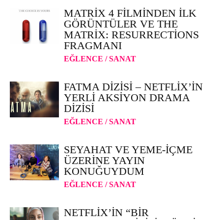
MATRIX 4 FILMINDEN İLK
GÖRÜNTÜLER VE THE
MATRIX: RESURRECTIONS
FRAGMANI
EĞLENCE / SANAT
FATMA DIZISI – NETFLIX’IN
YERLI AKSIYON DRAMA
DIZISI
EĞLENCE / SANAT
SEYAHAT VE YEME-İÇME
ÜZERINE YAYIN
KONUĞUYDUM
EĞLENCE / SANAT
NETFLIX’IN “BIR