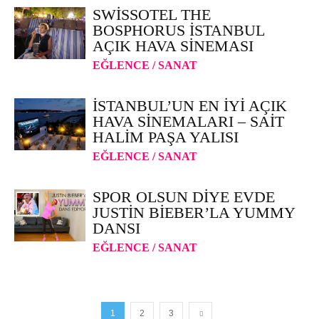
SWISSOTEL THE
BOSPHORUS İSTANBUL
AÇIK HAVA SINEMASI
EĞLENCE / SANAT
İSTANBUL’UN EN IYI AÇIK
HAVA SINEMALARI – SAIT
HALIM PAŞA YALISI
EĞLENCE / SANAT
SPOR OLSUN DIYE EVDE
JUSTIN BIEBER’LA YUMMY
DANSI
EĞLENCE / SANAT
1
2
3