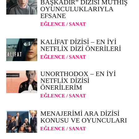
BAŞKADIR” DIZISI MÜTHIŞ
OYUNCULUKLARIYLA
EFSANE
EĞLENCE / SANAT
KALIFAT DIZISI – EN İYI
NETFLIX DIZI ÖNERILERI
EĞLENCE / SANAT
UNORTHODOX – EN İYI
NETFLIX DIZISI
ÖNERILERIM
EĞLENCE / SANAT
MENAJERIMI ARA DIZISI
KONUSU VE OYUNCULARI
EĞLENCE / SANAT