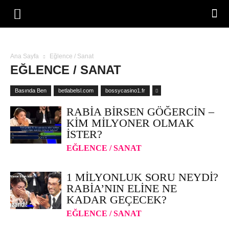
Ana Sayfa
Eğlence / Sanat
EĞLENCE / SANAT
Basında Ben
betlabelsl.com
bossycasino1.fr
RABIA BIRSEN GÖĞERCIN –
KIM MILYONER OLMAK
İSTER?
EĞLENCE / SANAT
1 MILYONLUK SORU NEYDI?
RABIA’NIN ELINE NE
KADAR GEÇECEK?
EĞLENCE / SANAT