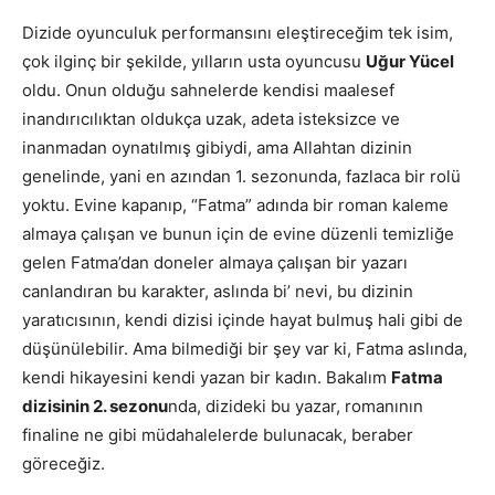
Dizide oyunculuk performansını eleştireceğim tek isim,
çok ilginç bir şekilde, yılların usta oyuncusu
Uğur Yücel
oldu. Onun olduğu sahnelerde kendisi maalesef
inandırıcılıktan oldukça uzak, adeta isteksizce ve
inanmadan oynatılmış gibiydi, ama Allahtan dizinin
genelinde, yani en azından 1. sezonunda, fazlaca bir rolü
yoktu. Evine kapanıp, “Fatma” adında bir roman kaleme
almaya çalışan ve bunun için de evine düzenli temizliğe
gelen Fatma’dan doneler almaya çalışan bir yazarı
canlandıran bu karakter, aslında bi’ nevi, bu dizinin
yaratıcısının, kendi dizisi içinde hayat bulmuş hali gibi de
düşünülebilir. Ama bilmediği bir şey var ki, Fatma aslında,
kendi hikayesini kendi yazan bir kadın. Bakalım
Fatma
dizisinin 2. sezonu
nda, dizideki bu yazar, romanının
finaline ne gibi müdahalelerde bulunacak, beraber
göreceğiz.