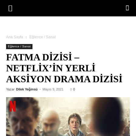
Ana Sayfa
Eğlence / Sanat
Eğlence / Sanat
FATMA DIZISI –
NETFLIX’IN YERLI
AKSIYON DRAMA DIZISI
Yazar
Dilek Yeğinsü
-
Mayıs 9, 2021
0