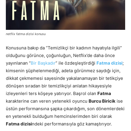
netflix fatma dizisi konusu
Konusuna bakıp da “Temizlikçi bir kadının hayatıyla ilgili”
olduğunu görünce, çoğunluğun, Netflix’de daha önce
yayınlanan “
Bir Başkadır
” ile özdeşleştirdiği
Fatma dizisi
;
kimsenin şüphelenmediği, adeta görünmez saydığı için,
dikkat çekmemesi sayesinde yakalanamayan bir tetikçiye
dönüşen sıradan bir temizlikçiyi anlatan hikayesiyle
izleyenleri ters köşeye yatırıyor. Başrol olan
Fatma
karakterine can veren yetenekli oyuncu
Burcu Biricik
ise
üstün performansına şapka çıkardığım, son dönemlerdeki
en yetenekli bulduğum hemcinslerimden biri olarak
Fatma dizisi
ndeki performansıyla göz kamaştırıyor.