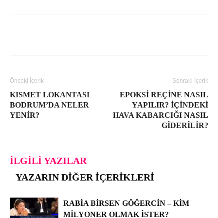
Facebook
WhatsApp
X
Linkedin
Önceki İçerik
Sonraki İçerik
KISMET LOKANTASI
EPOKSI REÇINE NASIL
BODRUM’DA NELER
YAPILIR? İÇINDEKI
YENIR?
HAVA KABARCIĞI NASIL
GIDERILIR?
İLGILI YAZILAR
YAZARIN DIĞER İÇERIKLERI
RABIA BIRSEN GÖĞERCIN – KIM
MILYONER OLMAK İSTER?