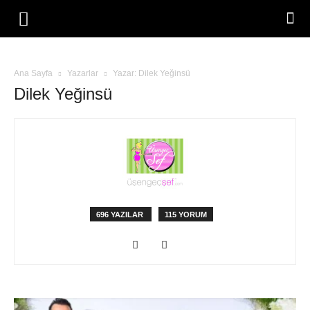
Ana Sayfa
Yazarlar
Yazar: Dilek Yeğinsü
Dilek Yeğinsü
696 YAZILAR
115 YORUM