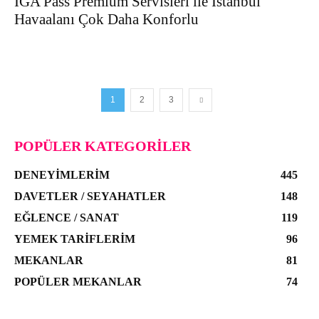
İGA Pass Premium Servisleri ile İstanbul
Havaalanı Çok Daha Konforlu
1
2
3
POPÜLER KATEGORILER
DENEYIMLERIM
445
DAVETLER / SEYAHATLER
148
EĞLENCE / SANAT
119
YEMEK TARIFLERIM
96
MEKANLAR
81
POPÜLER MEKANLAR
74