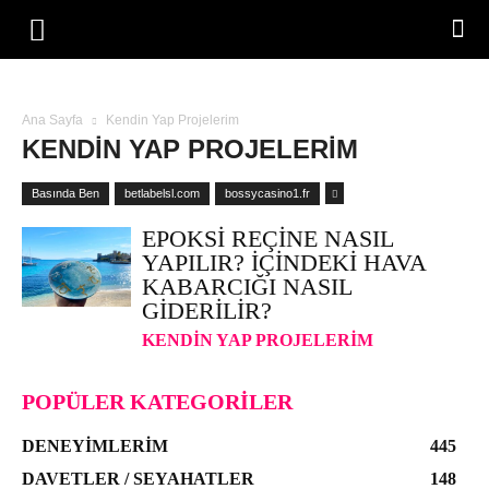
Ana Sayfa
Kendin Yap Projelerim
KENDIN YAP PROJELERIM
Basında Ben
betlabelsl.com
bossycasino1.fr
EPOKSI REÇINE NASIL
YAPILIR? İÇINDEKI HAVA
KABARCIĞI NASIL
GIDERILIR?
KENDIN YAP PROJELERIM
POPÜLER KATEGORILER
DENEYIMLERIM
445
DAVETLER / SEYAHATLER
148