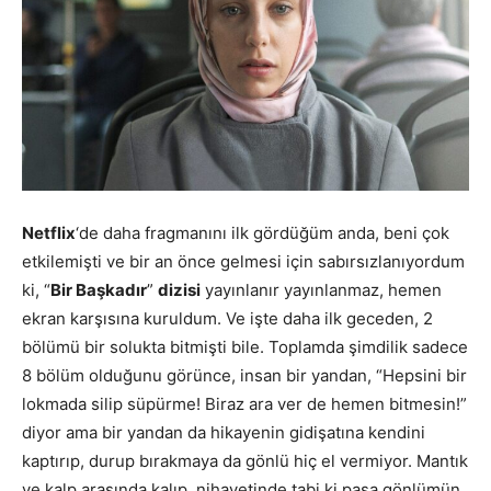
Netflix
‘de daha fragmanını ilk gördüğüm anda, beni çok
etkilemişti ve bir an önce gelmesi için sabırsızlanıyordum
ki, “
Bir Başkadır
”
dizisi
yayınlanır yayınlanmaz, hemen
ekran karşısına kuruldum. Ve işte daha ilk geceden, 2
bölümü bir solukta bitmişti bile. Toplamda şimdilik sadece
8 bölüm olduğunu görünce, insan bir yandan, “Hepsini bir
lokmada silip süpürme! Biraz ara ver de hemen bitmesin!”
diyor ama bir yandan da hikayenin gidişatına kendini
kaptırıp, durup bırakmaya da gönlü hiç el vermiyor. Mantık
ve kalp arasında kalıp, nihayetinde tabi ki paşa gönlümün