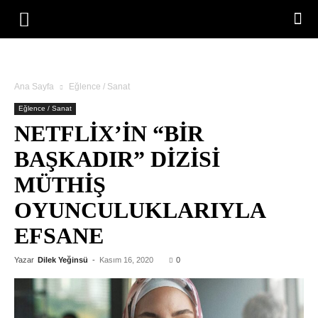
Ana Sayfa
Eğlence / Sanat
Eğlence / Sanat
NETFLIX’IN “BIR
BAŞKADIR” DIZISI
MÜTHIŞ
OYUNCULUKLARIYLA
EFSANE
Yazar
Dilek Yeğinsü
-
Kasım 16, 2020
0