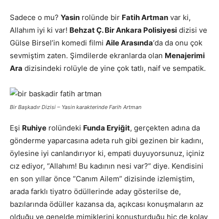
Sadece o mu?
Yasin
rolünde bir
Fatih Artman
var ki,
Allahım iyi ki var!
Behzat Ç. Bir Ankara Polisiyesi
dizisi ve
Gülse Birsel’in komedi filmi
Aile Arasında
‘da da onu çok
sevmiştim zaten. Şimdilerde ekranlarda olan
Menajerimi
Ara
dizisindeki rolüyle de yine çok tatlı, naif ve sempatik.
Bir Başkadır Dizisi – Yasin karakterinde Farih Artman
Eşi
Ruhiye
rolündeki
Funda Eryiğit
, gerçekten adına da
gönderme yaparcasına adeta ruh gibi gezinen bir kadını,
öylesine iyi canlandırıyor ki, empati duyuyorsunuz, içiniz
cız ediyor, “Allahım! Bu kadının nesi var?” diye. Kendisini
en son yıllar önce “Canım Ailem” dizisinde izlemiştim,
arada farklı tiyatro ödüllerinde aday gösterilse de,
bazılarında ödüller kazansa da, açıkcası konuşmaların az
olduğu ve genelde mimiklerini konuşturduğu hiç de kolay