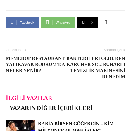
Facebook
WhatsApp
X
Önceki İçerik
Sonraki İçerik
MEMEDOF RESTAURANT
BAKTERILERI ÖLDÜREN
YALIKAVAK BODRUM’DA
KARCHER SC 2 BUHARLI
NELER YENIR?
TEMIZLIK MAKINESINI
DENEDIM
İLGILI YAZILAR
YAZARIN DIĞER İÇERIKLERI
RABIA BIRSEN GÖĞERCIN – KIM
MILYONER OLMAK İSTER?