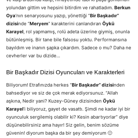
yolundan gittim ve hepsini bitirdim ve rahatladım.
Berkun
Oya
‘nın senaryosunu yazıp, yönettiği “
Bir Başkadır”
dizisi
nde “
Meryem
” karakterini canlandıran
Öykü
Karayel
, rol yapmamış, rolü adeta üzerine giymiş, onunla
bütünleşmiş. Bir tane bile falsosu yoktu. Performansına
bayıldım ve inanın şapka çıkardım. Sadece o mu? Daha ne
cevherler var bu dizide…
Bir Başkadır Dizisi Oyuncuları ve Karakterleri
Biliyorum! Etrafınızda herkes “
Bir Başkadır” dizisi
nden
bahsediyor ve siz de çok merak ediyorsunuz. “Allah
aşkına, Nedir yani? Kuzey-Güney dizisinden
Öykü
Karayel
‘i biliyoruz, gayet de vasattı. Şimdi ne kadar iyi bir
oyunculuk sergilemiş olabilir ki? Kesin abartıyorlar” diye
düşünebilirsiniz ama hayır! Siz gelin, benim sözüme
güvenin! diyorum başka da bir şey demiyorum 🙂