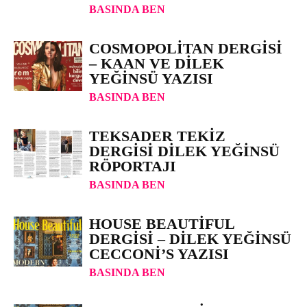
BASINDA BEN
COSMOPOLITAN DERGISI
– KAAN VE DILEK
YEĞINSÜ YAZISI
BASINDA BEN
TEKSADER TEKIZ
DERGISI DILEK YEĞINSÜ
RÖPORTAJI
BASINDA BEN
HOUSE BEAUTIFUL
DERGISI – DILEK YEĞINSÜ
CECCONI’S YAZISI
BASINDA BEN