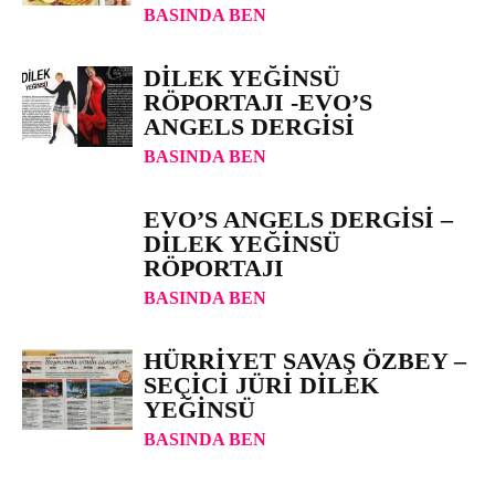
BASINDA BEN
DILEK YEĞINSÜ
RÖPORTAJI -EVO’S
ANGELS DERGISI
BASINDA BEN
EVO’S ANGELS DERGISI –
DILEK YEĞINSÜ
RÖPORTAJI
BASINDA BEN
HÜRRIYET SAVAŞ ÖZBEY –
SEÇICI JÜRI DILEK
YEĞINSÜ
BASINDA BEN