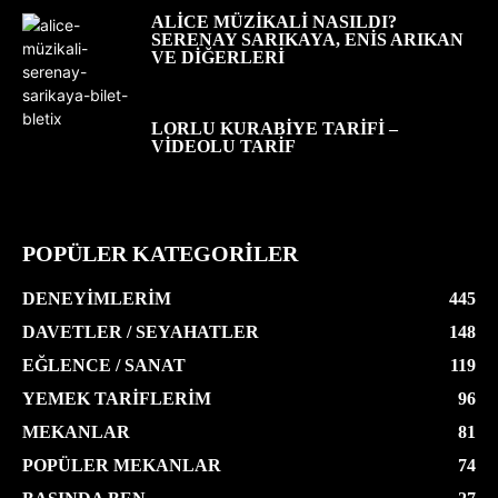
ALICE MÜZIKALI NASILDI?
SERENAY SARIKAYA, ENIS ARIKAN
VE DIĞERLERI
LORLU KURABIYE TARIFI –
VIDEOLU TARIF
POPÜLER KATEGORİLER
DENEYIMLERIM
445
DAVETLER / SEYAHATLER
148
EĞLENCE / SANAT
119
YEMEK TARIFLERIM
96
MEKANLAR
81
POPÜLER MEKANLAR
74