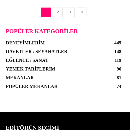
1
2
3
POPÜLER KATEGORILER
DENEYIMLERIM
445
DAVETLER / SEYAHATLER
148
EĞLENCE / SANAT
119
YEMEK TARIFLERIM
96
MEKANLAR
81
POPÜLER MEKANLAR
74
EDITÖRÜN SEÇIMI