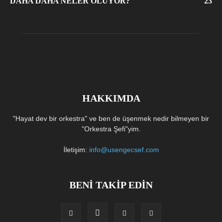
DAHA DAHA NELER OLUYOR?
23
HAKKIMDA
"Hayat dev bir orkestra" ve ben de üşenmek nedir bilmeyen bir
"Orkestra Şefi"yim.
İletişim:
info@usengecsef.com
BENİ TAKİP EDİN