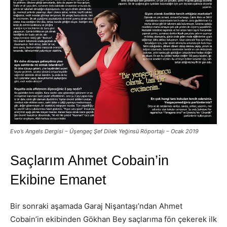
Evo’s Angels Dergisi – Üşengeç Şef Dilek Yeğinsü Röportajı – Ocak 2019
Saçlarım Ahmet Cobain’in
Ekibine Emanet
Bir sonraki aşamada Garaj Nişantaşı’ndan Ahmet
Cobain’in ekibinden Gökhan Bey saçlarıma fön çekerek ilk