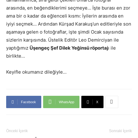
arasında, en beğendiklerimi seçmeye… İşte burası en zor
ama bir o kadar da eğlenceli kısmı: İyilerin arasında en
iyiyi seçmek… Ardından Kürşad Karakuş’un editleriyle son
aşamaya gelen o fotoğraflar, işte şimdi Ocak sayısında
sizlerin karşısında. Üstelik Editör Leo Demirciyan ile
yaptığımız
Üşengeç Şef Dilek Yeğinsü röportaj
ı ile
birlikte…
Keyifle okumanız dileğiyle…
Facebook
WhatsApp
X
Önceki İçerik
Sonraki İçerik