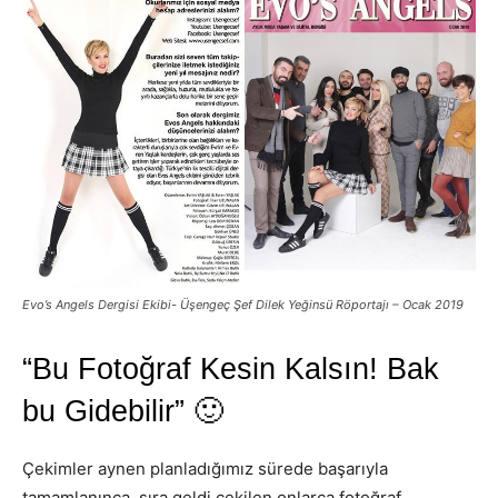
Evo’s Angels Dergisi Ekibi- Üşengeç Şef Dilek Yeğinsü Röportajı – Ocak 2019
“Bu Fotoğraf Kesin Kalsın! Bak
bu Gidebilir” 🙂
Çekimler aynen planladığımız sürede başarıyla
tamamlanınca, sıra geldi çekilen onlarca fotoğraf