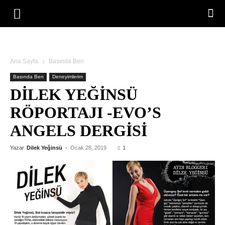
Ana Sayfa
Basında Ben
Basında Ben
Deneyimlerim
DILEK YEĞINSÜ
RÖPORTAJI -EVO’S
ANGELS DERGISI
Yazar
Dilek Yeğinsü
-
Ocak 28, 2019
1