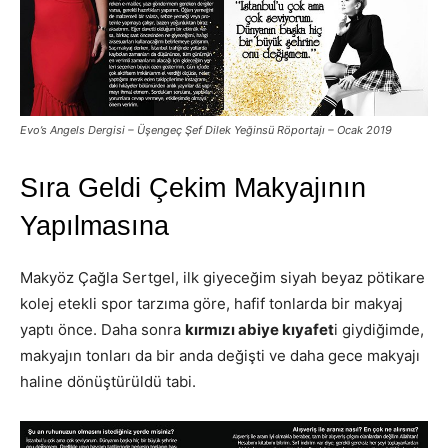
Evo’s Angels Dergisi – Üşengeç Şef Dilek Yeğinsü Röportajı – Ocak 2019
Sıra Geldi Çekim Makyajının
Yapılmasına
Makyöz Çağla Sertgel, ilk giyeceğim siyah beyaz pötikare
kolej etekli spor tarzıma göre, hafif tonlarda bir makyaj
yaptı önce. Daha sonra
kırmızı abiye kıyafet
i giydiğimde,
makyajın tonları da bir anda değişti ve daha gece makyajı
haline dönüştürüldü tabi.