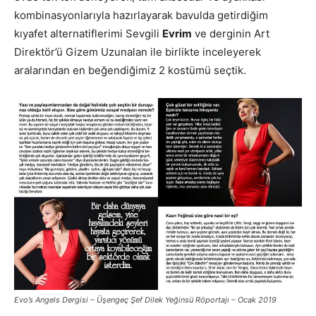
kombinasyonlarıyla hazırlayarak bavulda getirdiğim
kıyafet alternatiflerimi Sevgili
Evrim
ve derginin Art
Direktör’ü Gizem Uzunalan ile birlikte inceleyerek
aralarından en beğendiğimiz 2 kostümü seçtik.
Evo’s Angels Dergisi – Üşengeç Şef Dilek Yeğinsü Röportajı – Ocak 2019