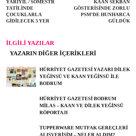
YARIYIL / SÖMESTR
KAAN SEKBAN
TATILINDE
GÖSTERISINDE ZORLU
ÇOCUKLARLA
PSM’DE HUNHARCA
GIDILECEK 5 YER
GÜLDÜK
İLGILI YAZILAR
YAZARIN DIĞER İÇERIKLERI
HÜRRIYET GAZETESI YAZARI DILEK
YEĞINSÜ VE KAAN YEĞINSÜ ILE
BODRUM
HÜRRİYET GAZETESİ BODRUM
MILAS – KAAN VE DILEK YEĞINSÜ
RÖPORTAJI
TUPPERWARE MUTFAK GEREÇLERI
ALIŞVERIŞIM – NELER ALDIM?