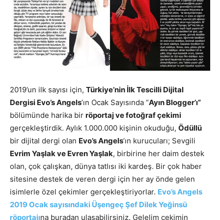
2019’un ilk sayısı için,
Türkiye’nin İlk Tescilli Dijital
Dergisi Evo’s Angels
’ın Ocak Sayısında “
Ayın Blogger’ı”
bölümünde harika bir
röportaj ve fotoğraf çekimi
gerçekleştirdik. Aylık 1.000.000 kişinin okuduğu,
Ödüllü
bir dijital dergi olan
Evo’s Angels
’ın kurucuları; Sevgili
Evrim Yaşlak ve Evren Yaşlak
, birbirine her daim destek
olan, çok çalışkan, dünya tatlısı iki kardeş. Bir çok haber
sitesine destek de veren dergi için her ay önde gelen
isimlerle özel çekimler gerçekleştiriyorlar.
Evo’s Angels
2019 Ocak sayısındaki Üşengeç Şef Dilek Yeğinsü
röportajı
na buradan ulaşabilirsiniz. Gelelim çekimin