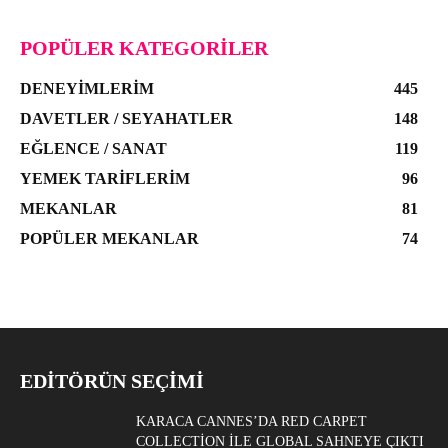
POPÜLER KATEGORILER
DENEYIMLERIM
445
DAVETLER / SEYAHATLER
148
EĞLENCE / SANAT
119
YEMEK TARIFLERIM
96
MEKANLAR
81
POPÜLER MEKANLAR
74
EDITÖRÜN SEÇIMI
KARACA CANNES’DA RED CARPET
COLLECTION ILE GLOBAL SAHNEYE ÇIKTI