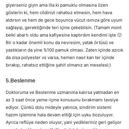
giyerseniz giyin ama illa ki pamuklu olmasına özen
gösterin ki, hem cildinizi rahatsız etmesin, hem hava
aldırsın ve hem de gece boyunca vücut ısınıza göre uyum
sağlayıp, gerektiğinde teri içine çekebilsin. (Tamam mont
belki abartı oldu ama kafiyesine kaptırdım kendimi işte 🙂
Bir o kadar önemli konu da nevresim, yatak örtüsü ve
yastıkların da yine %100 pamuk olması. Zaten içinde azıcık
da olsa polyester vs varsa, hemen nasıl kan ter içinde
bırakıp, rahatsız ettiğine şahit olmanız an meselesi:)
5.Beslenme
Doktoruma ve Beslenme uzmanıma kalırsa yatmadan en
az 3 saat önce yeme-içme konusunu bırakmamı tavsiye
ediyor. Çünkü dolu mideyle yatınca, sindirim sistemi
hazım işlemine hala devam ettiği için uyku bozuluyor.
Ayrıca reflüye neden oluyor, yani yedikleriniz geri geliyor