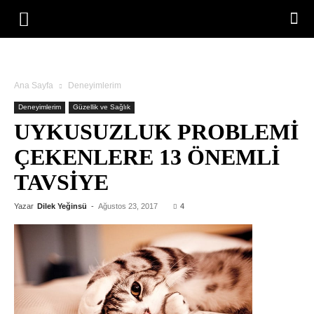
Ana Sayfa
Deneyimlerim
Deneyimlerim
Güzellik ve Sağlık
UYKUSUZLUK PROBLEMI
ÇEKENLERE 13 ÖNEMLI
TAVSIYE
Yazar
Dilek Yeğinsü
-
Ağustos 23, 2017
4