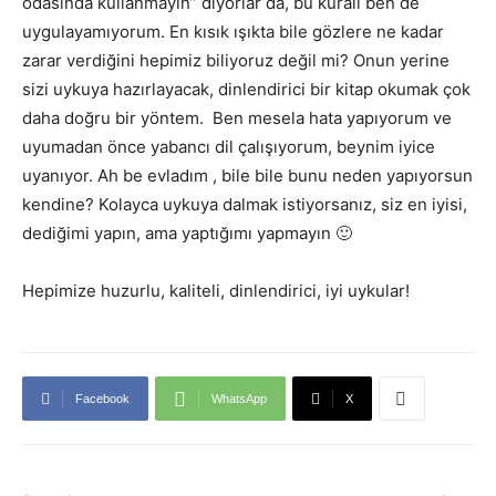
odasında kullanmayın” diyorlar da, bu kuralı ben de
uygulayamıyorum. En kısık ışıkta bile gözlere ne kadar
zarar verdiğini hepimiz biliyoruz değil mi? Onun yerine
sizi uykuya hazırlayacak, dinlendirici bir kitap okumak çok
daha doğru bir yöntem. Ben mesela hata yapıyorum ve
uyumadan önce yabancı dil çalışıyorum, beynim iyice
uyanıyor. Ah be evladım , bile bile bunu neden yapıyorsun
kendine? Kolayca uykuya dalmak istiyorsanız, siz en iyisi,
dediğimi yapın, ama yaptığımı yapmayın 🙂
Hepimize huzurlu, kaliteli, dinlendirici, iyi uykular!
Facebook
WhatsApp
X