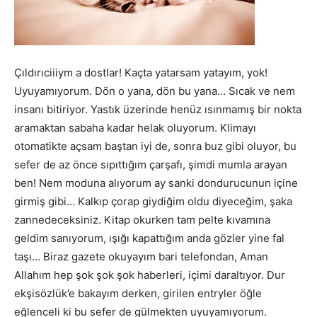
Çıldırıciiiym a dostlar! Kaçta yatarsam yatayım, yok!
Uyuyamıyorum. Dön o yana, dön bu yana… Sıcak ve nem
insanı bitiriyor. Yastık üzerinde henüz ısınmamış bir nokta
aramaktan sabaha kadar helak oluyorum. Klimayı
otomatikte açsam baştan iyi de, sonra buz gibi oluyor, bu
sefer de az önce sıpıttığım çarşafı, şimdi mumla arayan
ben! Nem moduna alıyorum ay sanki dondurucunun içine
girmiş gibi… Kalkıp çorap giydiğim oldu diyeceğim, şaka
zannedeceksiniz. Kitap okurken tam pelte kıvamına
geldim sanıyorum, ışığı kapattığım anda gözler yine fal
taşı… Biraz gazete okuyayım bari telefondan, Aman
Allahım hep şok şok şok haberleri, içimi daraltıyor. Dur
ekşisözlük’e bakayım derken, girilen entryler öğle
eğlenceli ki bu sefer de gülmekten uyuyamıyorum.