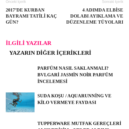
Önceki İçerik
Sonraki İçerik
2017’DE KURBAN
4 ADIMDA ELBISE
BAYRAMI TATILI KAÇ
DOLABI AYIKLAMA VE
GÜN?
DÜZENLEME TÜYOLARI
İLGILI YAZILAR
YAZARIN DIĞER İÇERIKLERI
PARFÜM NASIL SAKLANMALI?
BVLGARI JASMIN NOIR PARFÜM
İNCELEMESI
SUDA KOŞU / AQUARUNNING VE
KILO VERMEYE FAYDASI
TUPPERWARE MUTFAK GEREÇLERI