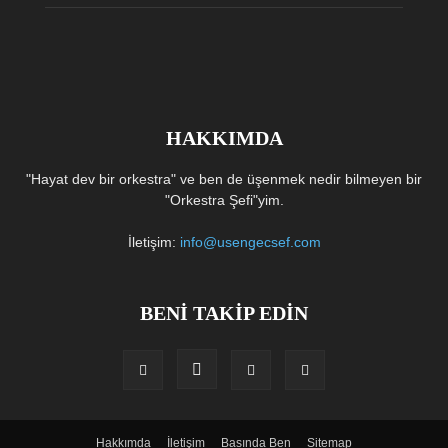
HAKKIMDA
"Hayat dev bir orkestra" ve ben de üşenmek nedir bilmeyen bir
"Orkestra Şefi"yim.
İletişim:
info@usengecsef.com
BENİ TAKİP EDİN
Hakkımda
İletişim
Basında Ben
Sitemap