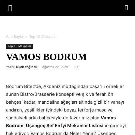
Ana Sayfa
Top 10 Mekanlar
Top 10 Mekanlar
VAMOS BODRUM
Yazar
Dilek Yeğinsü
-
Ağustos 22, 2020
0
Bodrum Bitez’de, Akdeniz mutfağından başarılı örnekler
sunan Bistro/Brasserie konsepti ve şık ve ferah ön
bahçesi kadar, mandalina ağaçları altında gizli bir vahayı
andıran, yeşillikler içindeki beyaz ferforje masa ve
sandalyeli arka bahçesiyle de favorimiz olan
Vamos
Bodrum
,
Üşengeç Şef En İyi Mekanlar Listesi
ne girmeyi
hak ediyor. Vamos Bodrum’da Neler Yenir? Üşengeç