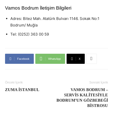
Vamos Bodrum İletişim Bilgileri
Adres: Bitez Mah. Atatürk Bulvarı 1146. Sokak No:1
Bodrum/ Muğla
Tel: (0252) 363 00 59
Facebook
WhatsApp
X
Önceki İçerik
Sonraki İçerik
ZUMA İSTANBUL
VAMOS BODRUM –
SERVIS KALITESIYLE
BODRUM’UN GÖZBEBEĞI
BISTROSU