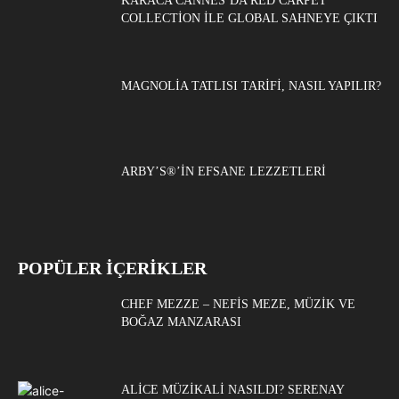
KARACA CANNES’DA RED CARPET
COLLECTION ILE GLOBAL SAHNEYE ÇIKTI
MAGNOLIA TATLISI TARIFI, NASIL YAPILIR?
ARBY’S®’IN EFSANE LEZZETLERI
POPÜLER İÇERİKLER
CHEF MEZZE – NEFIS MEZE, MÜZIK VE
BOĞAZ MANZARASI
ALICE MÜZIKALI NASILDI? SERENAY