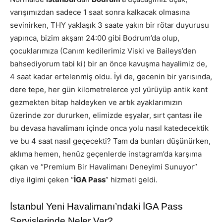
varışımızdan sadece 1 saat sonra kalkacak olmasına
sevinirken, THY yaklaşık 3 saate yakın bir rötar duyurusu
yapınca, bizim akşam 24:00 gibi Bodrum’da olup,
çocuklarımıza (Canım kedilerimiz Viski ve Baileys’den
bahsediyorum tabi ki) bir an önce kavuşma hayalimiz de,
4 saat kadar ertelenmiş oldu. İyi de, gecenin bir yarısında,
dere tepe, her gün kilometrelerce yol yürüyüp antik kent
gezmekten bitap haldeyken ve artık ayaklarımızın
üzerinde zor dururken, elimizde eşyalar, sırt çantası ile
bu devasa havalimanı içinde onca yolu nasıl katedecektik
ve bu 4 saat nasıl geçecekti? Tam da bunları düşünürken,
aklıma hemen, henüz geçenlerde instagram’da karşıma
çıkan ve “Premium Bir Havalimanı Deneyimi Sunuyor”
diye ilgimi çeken “
İGA Pass
” hizmeti geldi.
İstanbul Yeni Havalimanı’ndaki İGA Pass
Servislerinde Neler Var?