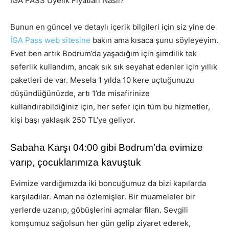
İGA PASS Üyelik Fiyatları Nasıl?
Bunun en güncel ve detaylı içerik bilgileri için siz yine de
İGA Pass web sitesine
bakın ama kısaca şunu söyleyeyim.
Evet ben artık Bodrum’da yaşadığım için şimdilik tek
seferlik kullandım, ancak sık sık seyahat edenler için yıllık
paketleri de var. Mesela 1 yılda 10 kere uçtuğunuzu
düşündüğünüzde, artı 1’de misafirinize
kullandırabildiğiniz için, her sefer için tüm bu hizmetler,
kişi başı yaklaşık 250 TL’ye geliyor.
Sabaha Karşı 04:00 gibi Bodrum’da evimize
varıp, çocuklarımıza kavuştuk
Evimize vardığımızda iki boncuğumuz da bizi kapılarda
karşıladılar. Aman ne özlemişler. Bir muameleler bir
yerlerde uzanıp, göbüşlerini açmalar filan. Sevgili
komşumuz sağolsun her gün gelip ziyaret ederek,