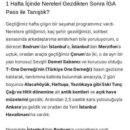
1 Hafta İçinde Nereleri Gezdikten Sonra İGA
Pass ile Tanıştık?
Geçtiğimiz hafta çılgın bir seyahat programımız vardı.
Nerelere gittiğimizi, kaç şehir gezdiğimizi, sohbet
esnasında arkadaşlarıma anlatırken bile yoruluyorum, o
derece!
Bodrum
‘dan
İstanbul
‘a,
İstanbul
‘dan
Merzifon
‘a
uçtuk, oradan araçla geçtiğimiz
Çorum
‘da (ki, o da ayrı bir
yazı konusu) Sevgili
Demet Sabancı
ve kurucusu olduğu
T-One Derneği’nin (Türkiye One Derneği)
basın gezisine
katılarak, tanıtımına katkıda bulunmak amacıyla, 2 gün
boyunca
Alacahöyük, Hattuşa, Yazılıkaya gibi Eski Tunç
Çağı ve Hitit dönemine
ait
antik kentleri
ve
açık hava
müzelerini
gezdik. Ardından 2,5 saatlik kara yolculuğuyla
Ankara
‘ya geldik ve oradan da Yeni
İstanbul
Havalimanı
‘na vardık.
Normalde
İstanbul
‘dan
Bodrum
‘a uçacağımız uçak,