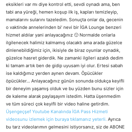
eksikleri var mı diye kontrol etti, sevdi oynadı ama, ben
tabi ana yüreği, hemen koşup ilk iş, kapları temizleyip,
mamalarını sularını tazeledim. Sonuçta onlar da, gecenin
o vaktinde annelerinden bi’ nevi bir İGA Lounge benzeri
hizmet aldılar yani anlayacağınız 🙂 Normalde onlarla
ilgilenecek halimiz kalmamış olacaktı ama arada güzelce
dinlenebildiğimiz için, ikisiyle de biraz oyunlar oynadık,
güzelce hasret giderdik. Ne zamanki ilgileri azaldı dedim
ki tamam artık ben de gidip uyusam iyi olur. Ertesi sabah
ise kaldığımız yerden aynen devam. Öpücükler
öpücükler… Anlayacağınız günün sonunda oldukça keyifli
bir deneyim yaşamış olduk ve bu yüzden bunu sizler için
de kaleme alarak paylaşayım istedim. Hatta üşenmedim
ve tüm süreci çok keyifli bir video haline getirdim.
Üşengeçşef Youtube Kanalında İGA Pass Hizmeti
videosunu izlemek için buraya tıklamanız yeterli.
Ayrıca
bu tarz videolarımın gelmesini istiyorsanız, siz de ABONE