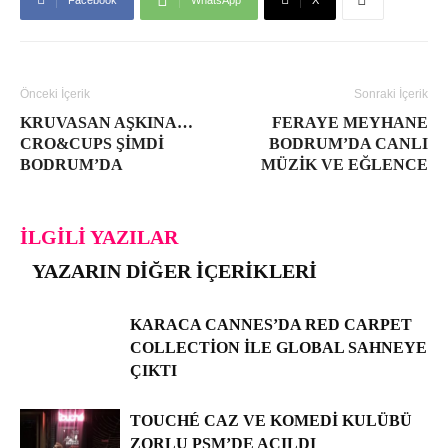
Önceki İçerik
Sonraki İçerik
KRUVASAN AŞKINA…
FERAYE MEYHANE
CRO&CUPS ŞIMDI
BODRUM’DA CANLI
BODRUM’DA
MÜZIK VE EĞLENCE
İLGILI YAZILAR
YAZARIN DIĞER İÇERIKLERI
KARACA CANNES’DA RED CARPET
COLLECTION ILE GLOBAL SAHNEYE
ÇIKTI
TOUCHÉ CAZ VE KOMEDI KULÜBÜ
ZORLU PSM’DE AÇILDI