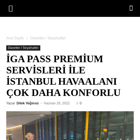
Ana Sayfa
Davetler / Seyahatler
Davetler / Seyahatler
İGA PASS PREMIUM
SERVISLERI ILE
İSTANBUL HAVAALANI
ÇOK DAHA KONFORLU
Yazar
Dilek Yeğinsü
-
Haziran 28, 2022
0