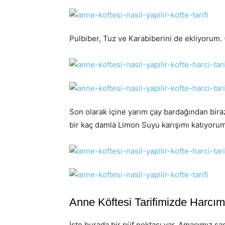
Pulbiber, Tuz ve Karabiberini de ekliyorum. (
Son olarak içine yarım çay bardağından biraz
bir kaç damla Limon Suyu karışımı katıyorum
Anne Köftesi Tarifimizde Harcımı
İşte burada bir püf noktası var. Amacımız s