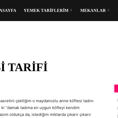
ASAYFA
YEMEK TARIFLERIM
MEKANLAR
I TARIFI
hasretini çektiğim o maydanozlu anne köftesi tadını
m ki “damak tadıma en uygun köfteyi kendim
zım oldukça da, istediğim miktarda çıkarır çıkarır