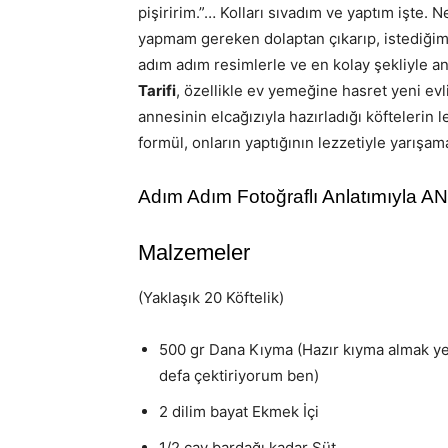
pişiririm.”… Kolları sıvadım ve yaptım işte. N
yapmam gereken dolaptan çıkarıp, istediğim
adım adım resimlerle ve en kolay şekliyle a
Tarifi
, özellikle ev yemeğine hasret yeni evl
annesinin elcağızıyla hazırladığı köftelerin 
formül, onların yaptığının lezzetiyle yarışam
Adım Adım Fotoğraflı Anlatımıyla
Malzemeler
(Yaklaşık 20 Köftelik)
500 gr Dana Kıyma (Hazır kıyma almak y
defa çektiriyorum ben)
2 dilim bayat Ekmek İçi
1/2 çay bardağı kadar Süt