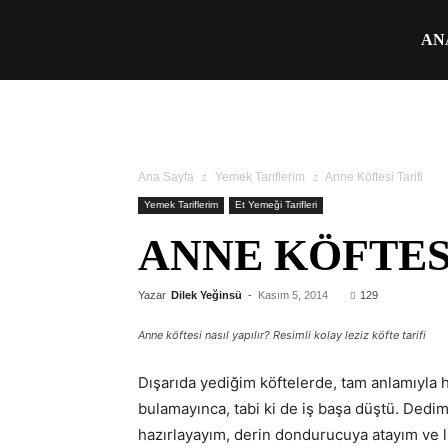
Üşengeç
AN
Şef
Ana Sayfa
Yemek Tariflerim
Anne Köftesi Tarifi
Yemek Tariflerim
Et Yemeği Tarifleri
ANNE KÖFTES
Yazar
Dilek Yeğinsü
-
Kasım 5, 2014
129
Anne köftesi nasıl yapılır? Resimli kolay leziz köfte tarifi
Dışarıda yediğim köftelerde, tam anlamıyla 
bulamayınca, tabi ki de iş başa düştü. Dedi
hazırlayayım, derin dondurucuya atayım ve la