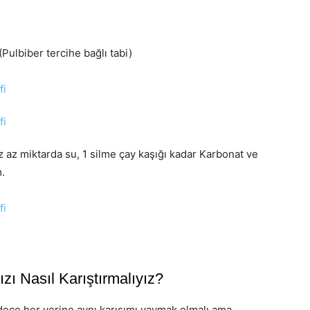
Pulbiber tercihe bağlı tabi)
 az miktarda su, 1 silme çay kaşığı kadar Karbonat ve
.
zı Nasıl Karıştırmalıyız?
adece her yerine aynı karışımı yaymak olmalı ama