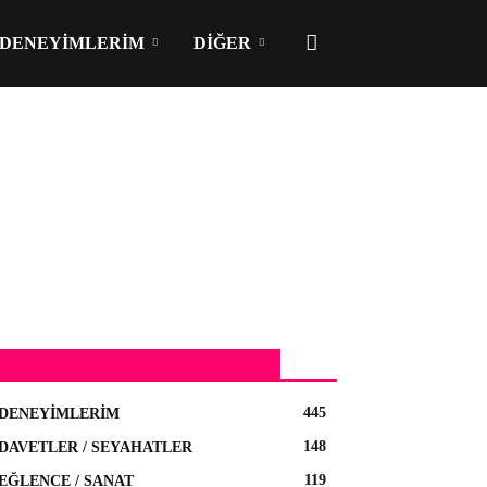
DENEYIMLERIM
DIĞER
POPÜLER KATEGORILER
445
DENEYIMLERIM
148
DAVETLER / SEYAHATLER
119
EĞLENCE / SANAT