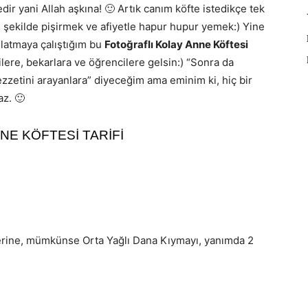
edir yani Allah aşkına! 🙂 Artık canım köfte istedikçe tek
 şekilde pişirmek ve afiyetle hapur hupur yemek:) Yine
nlatmaya çalıştığım bu
Fotoğraflı Kolay Anne Köftesi
ilere, bekarlara ve öğrencilere gelsin:) “Sonra da
lezzetini arayanlara” diyeceğim ama eminim ki, hiç bir
az. 🙂
 ANNE KÖFTESİ TARİFİ
erine, mümkünse Orta Yağlı Dana Kıymayı, yanımda 2