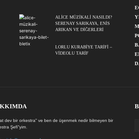
E
Y
ALICE MÜZIKALI NASILDI?
SERENAY SARIKAYA, ENIS
M
ARIKAN VE DIĞERLERI
P
B
LORLU KURABIYE TARIFI –
VIDEOLU TARIF
E
D
KKIMDA
B
at dev bir orkestra" ve ben de üşenmek nedir bilmeyen bir
estra Şefi"yim.