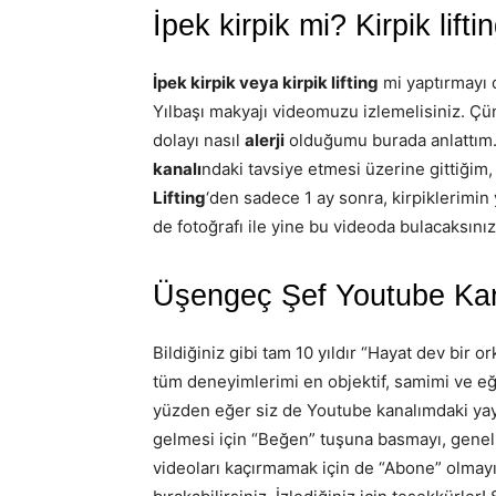
İpek kirpik mi? Kirpik lifti
İpek kirpik veya kirpik lifting
mi yaptırmayı
Yılbaşı makyajı videomuzu izlemelisiniz. Ç
dolayı nasıl
alerji
olduğumu burada anlattım.
kanalı
ndaki tavsiye etmesi üzerine gittiğim
Lifting
‘den sadece 1 ay sonra, kirpiklerimin 
de fotoğrafı ile yine bu videoda bulacaksınız
Üşengeç Şef Youtube Kan
Bildiğiniz gibi tam 10 yıldır “Hayat dev bir 
tüm deneyimlerimi en objektif, samimi ve eğl
yüzden eğer siz de Youtube kanalımdaki yay
gelmesi için “Beğen” tuşuna basmayı, genell
videoları kaçırmamak için de “Abone” olmayı