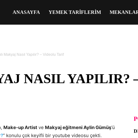
ANASAYFA
YEMEK TARIFLERIM
MEKANLA
ltılı Makyaj Nasıl Yapılır? – Videolu Tarif
YAJ NASIL YAPILIR?
P
n,
Make-up Artist
ve
Makyaj eğitmeni Aylin Gümüş
‘ü
D
r?
” konulu çok keyifli bir youtube videosu çekti.