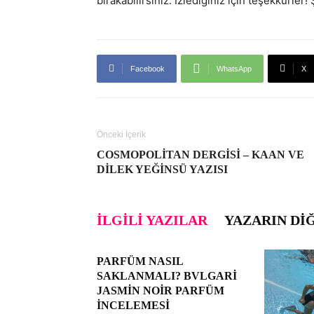
bırakabilirsiniz. İzlediğiniz için teşekkürler
Facebook
WhatsApp
X
Önceki İçerik
COSMOPOLITAN DERGISI – KAAN VE
DILEK YEĞINSÜ YAZISI
İLGILI YAZILAR
YAZARIN DI
PARFÜM NASIL
SAKLANMALI? BVLGARI
JASMIN NOIR PARFÜM
İNCELEMESI