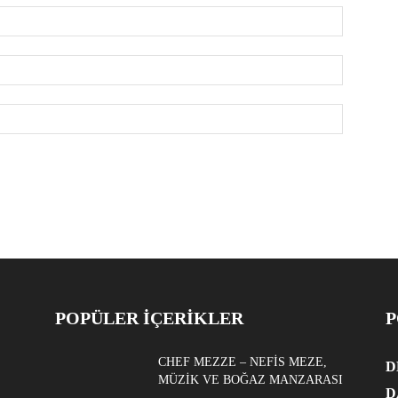
POPÜLER İÇERİKLER
P
CHEF MEZZE – NEFIS MEZE,
D
MÜZIK VE BOĞAZ MANZARASI
D