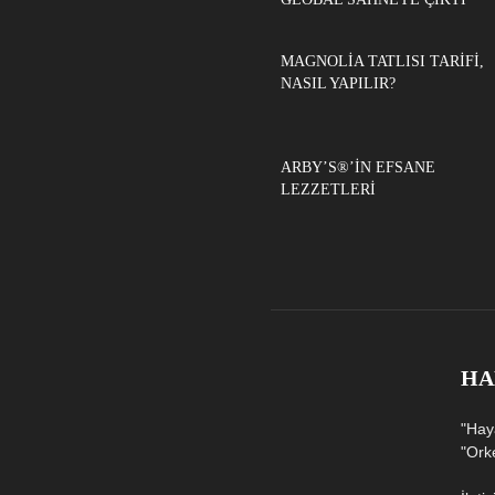
MAGNOLIA TATLISI TARIFI,
NASIL YAPILIR?
ARBY’S®’IN EFSANE
LEZZETLERI
HA
"Hay
"Ork