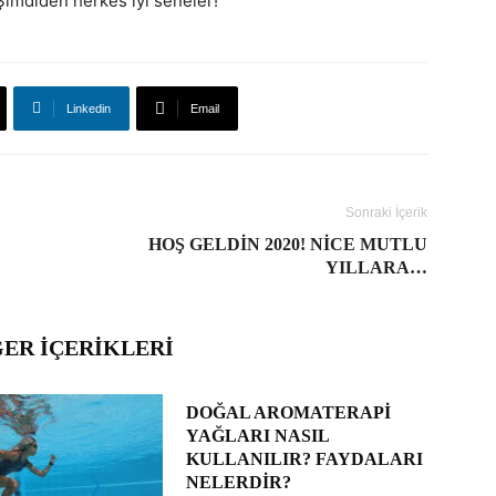
! Şimdiden herkes iyi seneler!
Linkedin
Email
Sonraki İçerik
HOŞ GELDIN 2020! NICE MUTLU
YILLARA…
ĞER İÇERIKLERI
DOĞAL AROMATERAPI
YAĞLARI NASIL
KULLANILIR? FAYDALARI
NELERDIR?