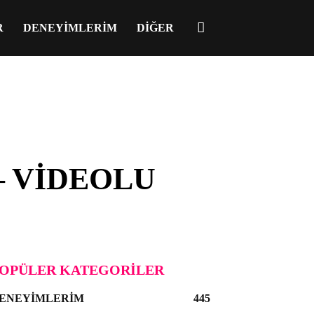
R
DENEYIMLERIM
DIĞER
 – VIDEOLU
OPÜLER KATEGORILER
ENEYIMLERIM
445