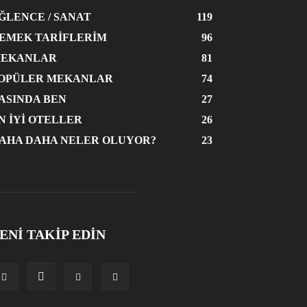
ĞLENCE / SANAT
119
EMEK TARIFLERIM
96
EKANLAR
81
OPÜLER MEKANLAR
74
ASINDA BEN
27
N İYI OTELLER
26
AHA DAHA NELER OLUYOR?
23
ENİ TAKİP EDİN