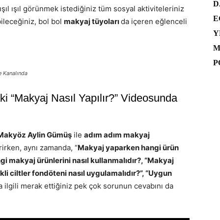
D
 ışıl ışıl görünmek istediğiniz tüm sosyal aktiviteleriniz
E
bileceğiniz, bol bol
makyaj tüyoları
da içeren eğlenceli
Y
M
P
e Kanalında
i “Makyaj Nasıl Yapılır?” Videosunda
Makyöz Aylin Gümüş
ile
adım adım makyaj
rirken, aynı zamanda, “
Makyaj yaparken hangi ürün
hangi makyaj ürünlerini nasıl kullanmalıdır?, “Makyaj
kli ciltler fondöteni nasıl uygulamalıdır?”, “Uygun
a ilgili merak ettiğiniz pek çok sorunun cevabını da