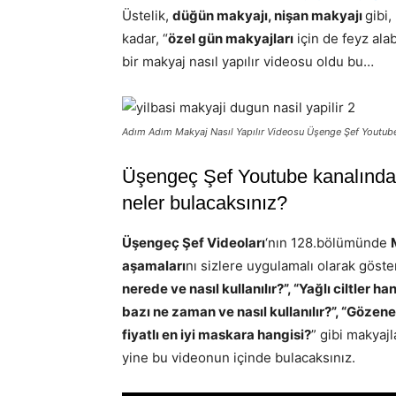
Üstelik,
düğün makyajı, nişan makyajı
gibi,
kadar, “
özel gün makyajları
için de feyz ala
bir makyaj nasıl yapılır videosu oldu bu…
Adım Adım Makyaj Nasıl Yapılır Videosu Üşenge Şef Youtub
Üşengeç Şef Youtube kanalındak
neler bulacaksınız?
Üşengeç Şef Videoları
‘nın 128.bölümünde
aşamaları
nı sizlere uygulamalı olarak göste
nerede ve nasıl kullanılır?”, “Yağlı ciltler 
bazı ne zaman ve nasıl kullanılır?”, “Gözene
fiyatlı en iyi maskara hangisi?
” gibi makyajl
yine bu videonun içinde bulacaksınız.