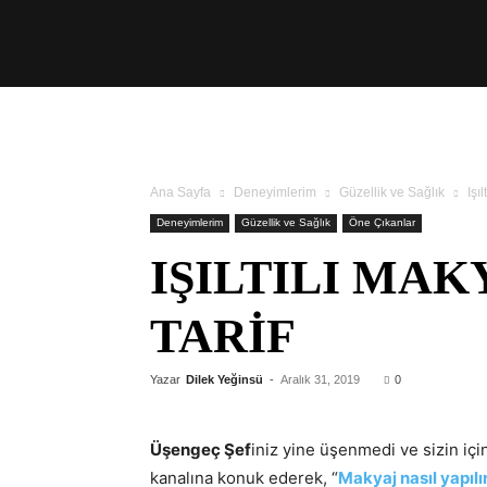
Üşengeç
Şef
Ana Sayfa
Deneyimlerim
Güzellik ve Sağlık
Işı
Deneyimlerim
Güzellik ve Sağlık
Öne Çıkanlar
IŞILTILI MAK
TARIF
Yazar
Dilek Yeğinsü
-
Aralık 31, 2019
0
Üşengeç Şef
iniz yine üşenmedi ve sizin içi
kanalına konuk ederek, “
Makyaj nasıl yapılı