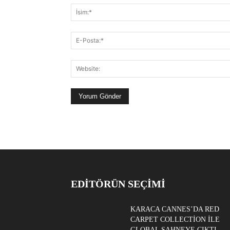
EDITÖRÜN SEÇIMI
KARACA CANNES’DA RED
CARPET COLLECTION ILE
GLOBAL SAHNEYE ÇIKTI