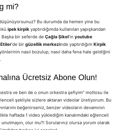
ng mi?
 düşünüyorsunuz? Bu durumda da hemen yine bu
ünkü
ipek kirpik
yaptırdığımda kullanılan yapışkandan
 Başka bir seferde de
Çağla Şikel
‘in
youtube
,
Etiler
‘de bir
güzellik merkezi
nde yaptırdığım
Kirpik
yönlerinin nasıl bozulup, nasıl daha fena hale geldiğini
.
alına Ücretsiz Abone Olun!
orkestra ve ben de o onun orkestra şefiyim” mottosu ile
enceli şekliyle sizlere aktaran videolar üretiyorum. Bu
ınlarımı beğenirseniz, benzer videoların devamının
ikle haftada 1 video yüklediğim kanalımdaki eğlenceli
 unutmayın, olur mu?! Sorularınız olursa yorum olarak