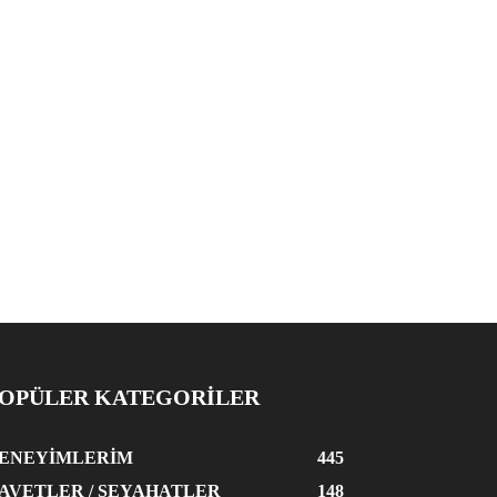
OPÜLER KATEGORİLER
ENEYIMLERIM
445
AVETLER / SEYAHATLER
148