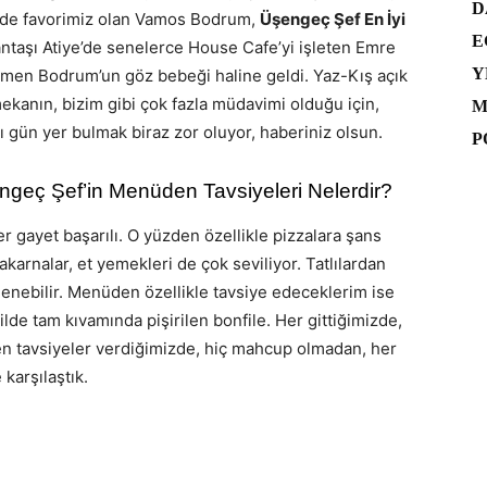
D
e de favorimiz olan Vamos Bodrum,
Üşengeç Şef En İyi
E
antaşı Atiye’de senelerce House Cafe’yi işleten Emre
Y
men Bodrum’un göz bebeği haline geldi. Yaz-Kış açık
 mekanın, bizim gibi çok fazla müdavimi olduğu için,
M
gün yer bulmak biraz zor oluyor, haberiniz olsun.
P
geç Şef’in Menüden Tavsiyeleri Nelerdir?
ler gayet başarılı. O yüzden özellikle pizzalara şans
karnalar, et yemekleri de çok seviliyor. Tatlılardan
nebilir. Menüden özellikle tavsiye edeceklerim ise
e tam kıvamında pişirilen bonfile. Her gittiğimizde,
 tavsiyeler verdiğimizde, hiç mahcup olmadan, her
karşılaştık.