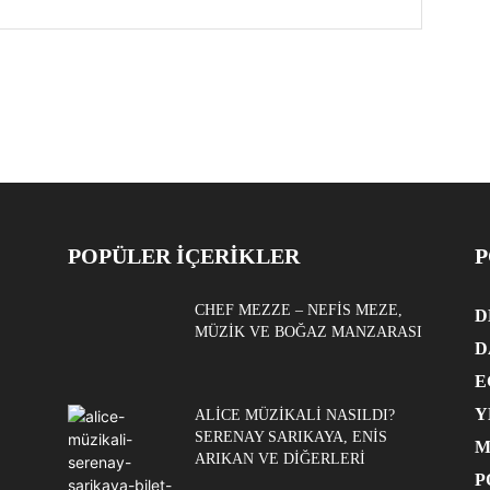
POPÜLER İÇERİKLER
P
CHEF MEZZE – NEFIS MEZE,
D
MÜZIK VE BOĞAZ MANZARASI
D
E
Y
ALICE MÜZIKALI NASILDI?
SERENAY SARIKAYA, ENIS
M
ARIKAN VE DIĞERLERI
P