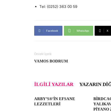
Tel: (0252) 363 00 59
Facebook
WhatsApp
X
Önceki İçerik
VAMOS BODRUM
İLGILI YAZILAR
YAZARIN DI
ARBY’S®’IN EFSANE
BIRDCAG
LEZZETLERI
YALIKA
PIYANO 