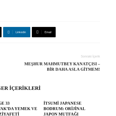
Linkedin
Email
Sonraki İçerik
MEŞHUR MAHMUTBEY KANATÇISI –
BIR DAHA ASLA GITMEM!
ĞER İÇERIKLERI
E 33
İTSUMI JAPANESE
VAK’DA YEMEK VE
BODRUM: ORIJINAL
ZIYAFETI
JAPON MUTFAĞI