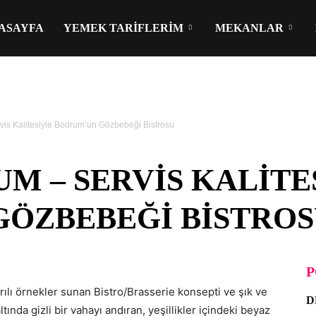
ASAYFA
YEMEK TARIFLERIM
MEKANLAR
is Kalitesiyle Bodrum’un Gözbebeği Bistrosu
M – SERVIS KALITE
ÖZBEBEĞI BISTRO
P
lı örnekler sunan Bistro/Brasserie konsepti ve şık ve
D
ında gizli bir vahayı andıran, yeşillikler içindeki beyaz