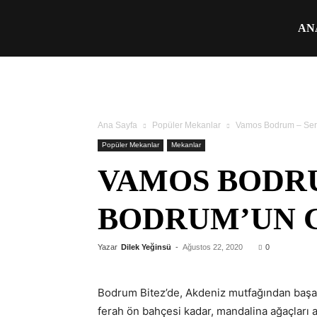
Üşengeç
AN
Şef
Ana Sayfa
Popüler Mekanlar
Vamos Bodrum – Serv
Popüler Mekanlar
Mekanlar
VAMOS BODRU
BODRUM’UN G
Yazar
Dilek Yeğinsü
-
Ağustos 22, 2020
0
Bodrum Bitez’de, Akdeniz mutfağından başarı
ferah ön bahçesi kadar, mandalina ağaçları alt