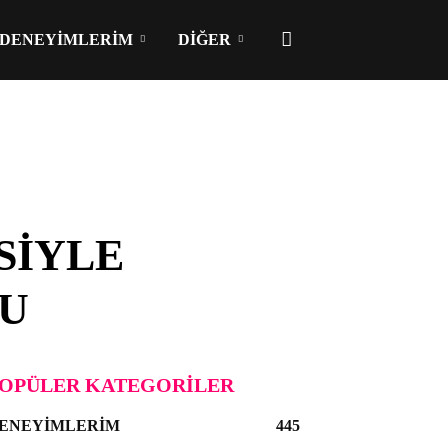
DENEYIMLERIM
DIĞER
SIYLE
SU
OPÜLER KATEGORILER
ENEYIMLERIM
445