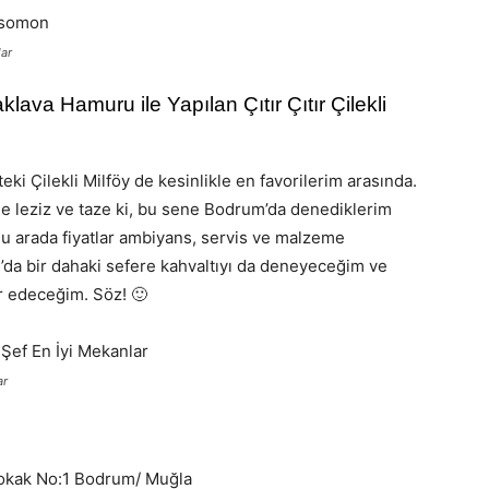
ar
ava Hamuru ile Yapılan Çıtır Çıtır Çilekli
ki Çilekli Milföy de kesinlikle en favorilerim arasında.
sine leziz ve taze ki, bu sene Bodrum’da denediklerim
Bu arada fiyatlar ambiyans, servis ve malzeme
da bir dahaki sefere kahvaltıyı da deneyeceğim ve
r edeceğim. Söz! 🙂
ar
 Sokak No:1 Bodrum/ Muğla