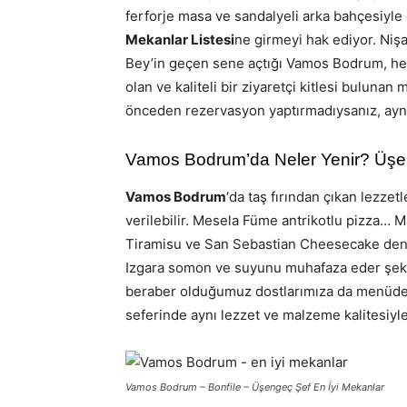
ferforje masa ve sandalyeli arka bahçesiyl
Mekanlar Listesi
ne girmeyi hak ediyor. Niş
Bey’in geçen sene açtığı Vamos Bodrum, he
olan ve kaliteli bir ziyaretçi kitlesi bulunan
önceden rezervasyon yaptırmadıysanız, aynı 
Vamos Bodrum’da Neler Yenir? Üşen
Vamos Bodrum
‘da taş fırından çıkan lezzet
verilebilir. Mesela Füme antrikotlu pizza… Ma
Tiramisu ve San Sebastian Cheesecake dene
Izgara somon ve suyunu muhafaza eder şekild
beraber olduğumuz dostlarımıza da menüden
seferinde aynı lezzet ve malzeme kalitesiyle 
Vamos Bodrum – Bonfile – Üşengeç Şef En İyi Mekanlar