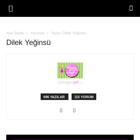
Ana Sayfa
Yazarlar
Yazar: Dilek Yeğinsü
Dilek Yeğinsü
696 YAZILAR
115 YORUM