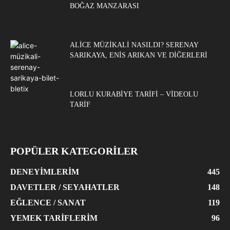
BOĞAZ MANZARASI
ALICE MÜZIKALI NASILDI? SERENAY
SARIKAYA, ENIS ARIKAN VE DIĞERLERI
LORLU KURABIYE TARIFI – VIDEOLU
TARIF
POPÜLER KATEGORİLER
DENEYIMLERIM
445
DAVETLER / SEYAHATLER
148
EĞLENCE / SANAT
119
YEMEK TARIFLERIM
96