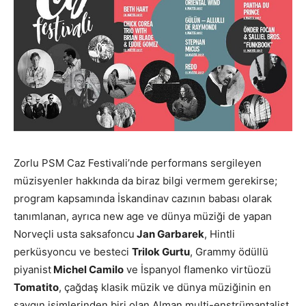
Zorlu PSM Caz Festivali’nde performans sergileyen
müzisyenler hakkında da biraz bilgi vermem gerekirse;
program kapsamında İskandinav cazının babası olarak
tanımlanan, ayrıca new age ve dünya müziği de yapan
Norveçli usta saksafoncu
Jan Garbarek
, Hintli
perküsyoncu ve besteci
Trilok Gurtu
, Grammy ödüllü
piyanist
Michel Camilo
ve İspanyol flamenko virtüozü
Tomatito
, çağdaş klasik müzik ve dünya müziğinin en
saygın isimlerinden biri olan Alman multi-enstrümantalist