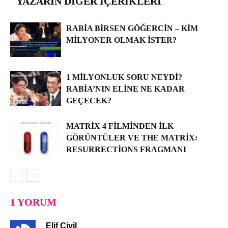
YAZARIN DIĞER İÇERIKLERI
RABIA BIRSEN GÖĞERCIN – KIM
MILYONER OLMAK İSTER?
1 MILYONLUK SORU NEYDI?
RABIA’NIN ELINE NE KADAR
GEÇECEK?
MATRIX 4 FILMINDEN İLK
GÖRÜNTÜLER VE THE MATRIX:
RESURRECTIONS FRAGMANI
1 YORUM
Elif Civil