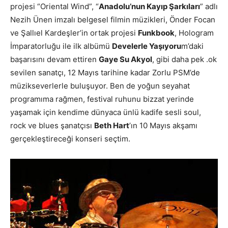
projesi “Oriental Wind”, “
Anadolu’nun Kayıp Şarkıları
” adlı
Nezih Ünen imzalı belgesel filmin müzikleri, Önder Focan
ve Şallıel Kardeşler’in ortak projesi
Funkbook
, Hologram
İmparatorluğu ile ilk albümü
Develerle Yaşıyoru
m’daki
başarısını devam ettiren
Gaye Su Akyol
, gibi daha pek .ok
sevilen sanatçı, 12 Mayıs tarihine kadar Zorlu PSM’de
müzikseverlerle buluşuyor. Ben de yoğun seyahat
programıma rağmen, festival ruhunu bizzat yerinde
yaşamak için kendime dünyaca ünlü kadife sesli soul,
rock ve blues şanatçısı
Beth Hart
’ın 10 Mayıs akşamı
gerçekleştireceği konseri seçtim.