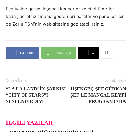
Festivalde gerçekleşecek konserler ve bilet ücretleri
kadar, ücretsiz sinema gösterileri partiler ve paneller için
de Zorlu PSM’nin web sitesine göz atabilirsiniz.
Facebook
WhatsApp
X
Önceki İçerik
Sonraki İçerik
“LA LA LAND”IN ŞARKISI
ÜŞENGEÇ ŞEF GÜRKAN
“CITY OF STARS”I
ŞEF’LE MANGAL KEYFI
SESLENDIRDIM
PROGRAMINDA
İLGILI YAZILAR