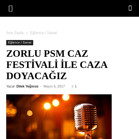
Ana Sayfa
Eğlence / Sanat
Eğlence / Sanat
ZORLU PSM CAZ
FESTIVALI ILE CAZA
DOYACAĞIZ
Yazar
Dilek Yeğinsü
-
Mayıs 6, 2017
1