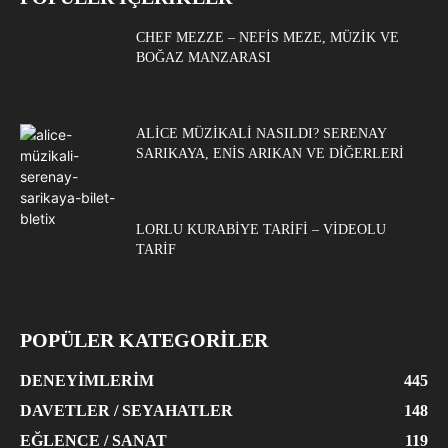
CHEF MEZZE – NEFIS MEZE, MÜZIK VE
BOĞAZ MANZARASI
ALICE MÜZIKALI NASILDI? SERENAY
SARIKAYA, ENIS ARIKAN VE DIĞERLERI
LORLU KURABIYE TARIFI – VIDEOLU
TARIF
POPÜLER KATEGORİLER
DENEYIMLERIM
445
DAVETLER / SEYAHATLER
148
EĞLENCE / SANAT
119