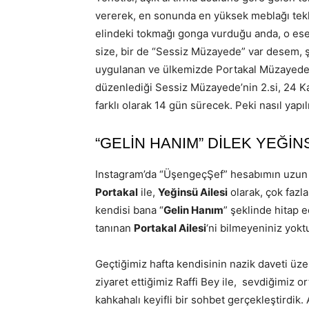
vererek, en sonunda en yüksek meblağı tekl
elindeki tokmağı gonga vurduğu anda, o eseri
size, bir de “Sessiz Müzayede” var desem, 
uygulanan ve ülkemizde Portakal Müzayede Ev
düzenlediği Sessiz Müzayede’nin 2.si, 24 K
farklı olarak 14 gün sürecek. Peki nasıl yap
“GELİN HANIM” DİLEK YEĞİN
Instagram’da “ÜşengeçŞef” hesabımın uzun z
Portakal
ile,
Yeğinsü Ailesi
olarak, çok fazl
kendisi bana “
Gelin Hanım
” şeklinde hitap e
tanınan
Portakal Ailesi
‘ni bilmeyeniniz yokt
Geçtiğimiz hafta kendisinin nazik daveti üze
ziyaret ettiğimiz Raffi Bey ile, sevdiğimiz o
kahkahalı keyifli bir sohbet gerçekleştirdik