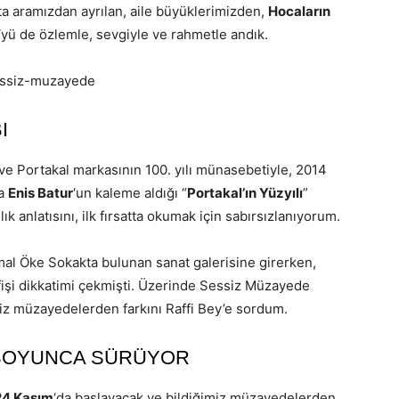
a aramızdan ayrılan, aile büyüklerimizden,
Hocaların
‘yü de özlemle, sevgiyle ve rahmetle andık.
I
 ve Portakal markasının 100. yılı münasebetiyle, 2014
la
Enis Batur
‘un kaleme aldığı “
Portakal’ın Yüzyılı
”
llık anlatısını, ilk fırsatta okumak için sabırsızlanıyorum.
al Öke Sokakta bulunan sanat galerisine girerken,
fişi dikkatimi çekmişti. Üzerinde Sessiz Müzayede
miz müzayedelerden farkını Raffi Bey’e sordum.
 BOYUNCA SÜRÜYOR
24 Kasım
‘da başlayacak ve bildiğimiz müzayedelerden