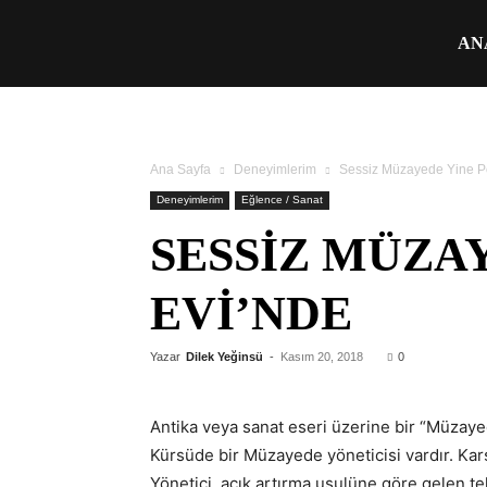
Üşengeç
AN
Şef
Ana Sayfa
Deneyimlerim
Sessiz Müzayede Yine Po
Deneyimlerim
Eğlence / Sanat
SESSIZ MÜZA
EVI’NDE
Yazar
Dilek Yeğinsü
-
Kasım 20, 2018
0
Antika veya sanat eseri üzerine bir “Müzayed
Kürsüde bir Müzayede yöneticisi vardır. Kar
Yönetici, açık artırma usulüne göre gelen te