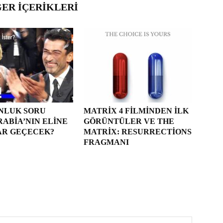
ĞER İÇERIKLERI
ONLUK SORU
MATRIX 4 FILMINDEN İLK
RABIA’NIN ELINE
GÖRÜNTÜLER VE THE
AR GEÇECEK?
MATRIX: RESURRECTIONS
FRAGMANI