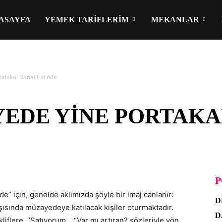
ASAYFA
YEMEK TARIFLERIM
MEKANLAR
rtakal Sanat Evi’nde
YEDE YINE PORTAKA
P
e” için, genelde aklımızda şöyle bir imaj canlanır:
D
şısında müzayedeye katılacak kişiler oturmaktadır.
D
kliflere, “Satıyorum… “Var mı artıran? sözleriyle yön