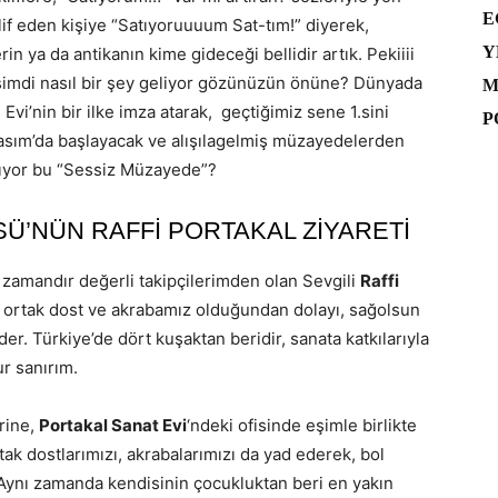
E
if eden kişiye “Satıyoruuuum Sat-tım!” diyerek,
Y
n ya da antikanın kime gideceği bellidir artık. Pekiiii
şimdi nasıl bir şey geliyor gözünüzün önüne? Dünyada
M
i’nin bir ilke imza atarak, geçtiğimiz sene 1.sini
P
asım’da başlayacak ve alışılagelmiş müzayedelerden
ılıyor bu “Sessiz Müzayede”?
SÜ’NÜN RAFFİ PORTAKAL ZİYARETİ
amandır değerli takipçilerimden olan Sevgili
Raffi
a ortak dost ve akrabamız olduğundan dolayı, sağolsun
der. Türkiye’de dört kuşaktan beridir, sanata katkılarıyla
ur sanırım.
rine,
Portakal Sanat Evi
‘ndeki ofisinde eşimle birlikte
rtak dostlarımızı, akrabalarımızı da yad ederek, bol
. Aynı zamanda kendisinin çocukluktan beri en yakın