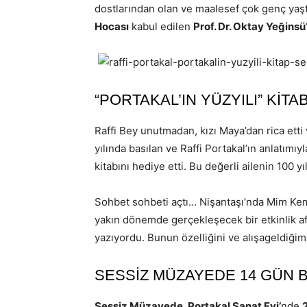
dostlarından olan ve maalesef çok genç yaşt
Hocası
kabul edilen
Prof. Dr. Oktay Yeğinsü
“PORTAKAL’IN YÜZYILI” KİTAB
Raffi Bey unutmadan, kızı Maya’dan rica etti
yılında basılan ve Raffi Portakal’ın anlatımıy
kitabını hediye etti. Bu değerli ailenin 100 yı
Sohbet sohbeti açtı… Nişantaşı’nda Mim Kem
yakın dönemde gerçekleşecek bir etkinlik a
yazıyordu. Bunun özelliğini ve alışageldiği
SESSİZ MÜZAYEDE 14 GÜN
Sessiz Müzayede, Portakal Sanat Evi’
nde