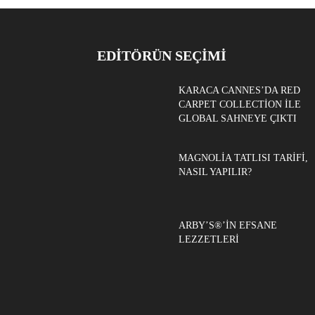
EDITÖRÜN SEÇIMI
KARACA CANNES’DA RED
CARPET COLLECTION ILE
GLOBAL SAHNEYE ÇIKTI
MAGNOLIA TATLISI TARIFI,
NASIL YAPILIR?
ARBY’S®’IN EFSANE
LEZZETLERI