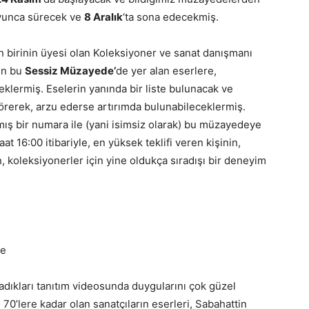
boyunca sürecek ve
8 Aralık
‘ta sona edecekmiş.
n birinin üyesi olan Koleksiyoner ve sanat danışmanı
nen bu
Sessiz Müzayede’
de yer alan eserlere,
ceklermiş. Eselerin yanında bir liste bulunacak ve
 görerek, arzu ederse artırımda bulunabileceklermiş.
mış bir numara ile (yani isimsiz olarak) bu müzayedeye
at 16:00 itibariyle, en yüksek teklifi veren kişinin,
n, koleksiyonerler için yine oldukça sıradışı bir deneyim
ladıkları tanıtım videosunda duygularını çok güzel
70’lere kadar olan sanatçıların eserleri, Sabahattin