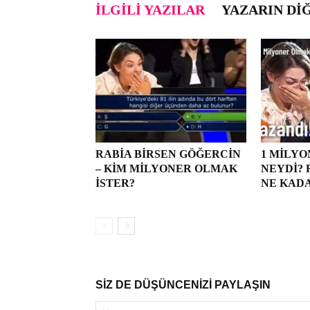
İLGILI YAZILAR
YAZARIN DI
RABIA BIRSEN GÖĞERCIN
1 MILY
– KIM MILYONER OLMAK
NEYDI? 
İSTER?
NE KAD
SİZ DE DÜŞÜNCENİZİ PAYLAŞIN