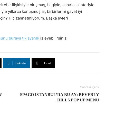
rebir ilişkisiyle oluşmuş, bilgiyle, sabırla, alınteriyle
yle yıllarca konuşmuşlar, birbirlerini gayet iyi
ı için? Hiç zannetmiyorum. Başka evleri
unu buraya tıklayarak
izleyebilirsiniz.
Linkedin
Email
Sonraki İçerik
?
SPAGO ISTANBUL’DA BU AY: BEVERLY
HILLS POP UP MENÜ