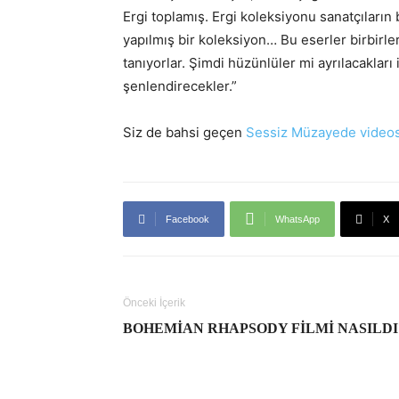
Ergi toplamış. Ergi koleksiyonu sanatçıların bi
yapılmış bir koleksiyon… Bu eserler birbirleri
tanıyorlar. Şimdi hüzünlüler mi ayrılacaklar
şenlendirecekler.”
Siz de bahsi geçen
Sessiz Müzayede videos
Facebook
WhatsApp
X
Önceki İçerik
BOHEMIAN RHAPSODY FILMI NASILDI