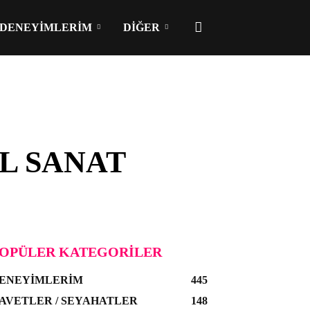
DENEYIMLERIM
DIĞER
L SANAT
OPÜLER KATEGORILER
ENEYIMLERIM
445
AVETLER / SEYAHATLER
148