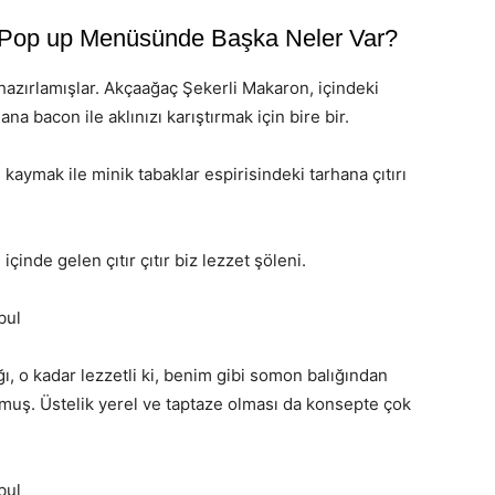
s Pop up Menüsünde Başka Neler Var?
 hazırlamışlar. Akçaağaç Şekerli Makaron, içindeki
a bacon ile aklınızı karıştırmak için bire bir.
 kaymak ile minik tabaklar espirisindeki tarhana çıtırı
çinde gelen çıtır çıtır biz lezzet şöleni.
ı, o kadar lezzetli ki, benim gibi somon balığından
f olmuş. Üstelik yerel ve taptaze olması da konsepte çok