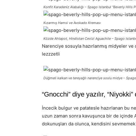
Konfit Karadeniz Alabalığı – Spago Istanbul “Beverly Hills
Kızarmış Hamsi ve Avokado Kreması
Közde Ahtapot, Hindistan Cevizi Aguachile – Spago Istanbu
Narenciye sosuyla hazırlanmış midyeler ve d
lezzzetli
Düğmeli kalkan ve tereyağlı narenciye soslu midye – Spago
“Gnocchi” diye yazılır, “Niyokki”
İncecik bulgur ve patatesle hazırlanan bu nef
uzun zaman sonra kavuşunca bir de içinde An
dokunuşları da olunca, kendisini sevmeme