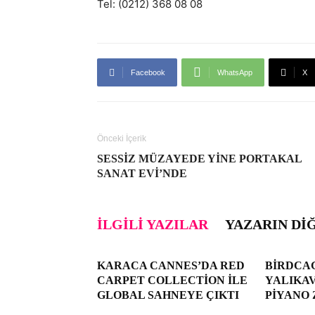
Tel: (0212) 368 08 08
Facebook
WhatsApp
X
Önceki İçerik
SESSIZ MÜZAYEDE YINE PORTAKAL
SANAT EVI’NDE
İLGILI YAZILAR
YAZARIN DI
KARACA CANNES’DA RED
BIRDCAG
CARPET COLLECTION ILE
YALIKA
GLOBAL SAHNEYE ÇIKTI
PIYANO 