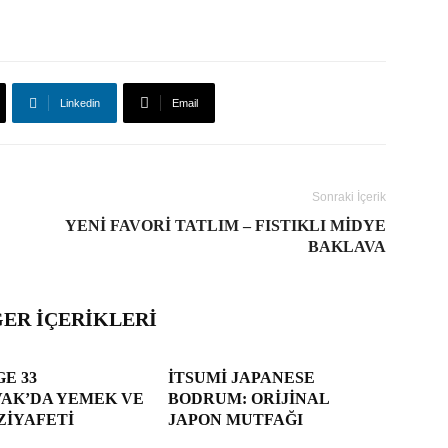
Linkedin
Email
Sonraki İçerik
YENI FAVORI TATLIM – FISTIKLI MIDYE
BAKLAVA
ĞER İÇERIKLERI
E 33
İTSUMI JAPANESE
VAK’DA YEMEK VE
BODRUM: ORIJINAL
ZIYAFETI
JAPON MUTFAĞI