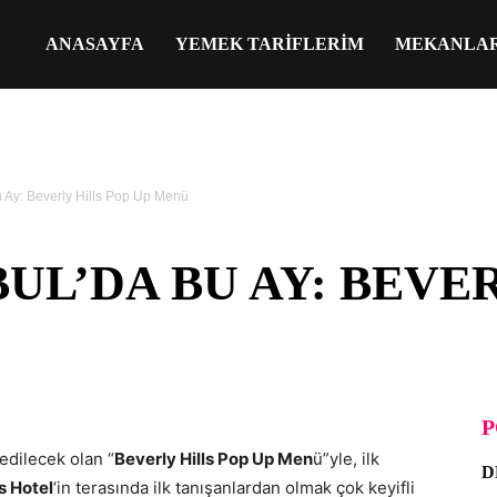
ANASAYFA
YEMEK TARIFLERIM
MEKANLA
 Ay: Beverly Hills Pop Up Menü
UL’DA BU AY: BEVE
P
 edilecek olan “
Beverly Hills Pop Up Men
ü”yle, ilk
D
s Hotel
‘in terasında ilk tanışanlardan olmak çok keyifli