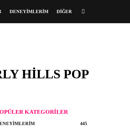
R
DENEYIMLERIM
DIĞER
RLY HILLS POP
OPÜLER KATEGORILER
ENEYIMLERIM
445