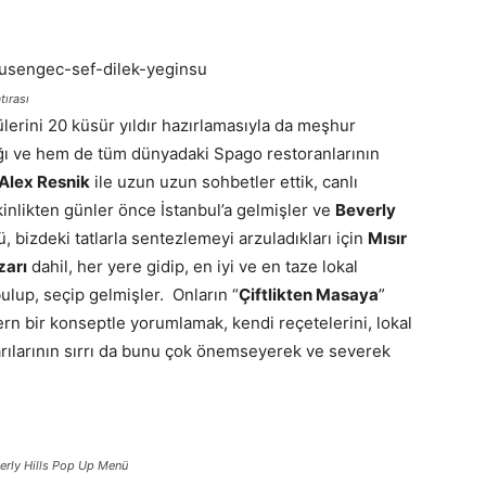
tırası
lerini 20 küsür yıldır hazırlamasıyla da meşhur
ğı ve hem de tüm dünyadaki Spago restoranlarının
Alex Resnik
ile uzun uzun sohbetler ettik, canlı
kinlikten günler önce İstanbul’a gelmişler ve
Beverly
, bizdeki tatlarla sentezlemeyi arzuladıkları için
Mısır
zarı
dahil, her yere gidip, en iyi ve en taze lokal
ulup, seçip gelmişler. Onların “
Çiftlikten Masaya
”
n bir konseptle yorumlamak, kendi reçetelerini, lokal
ılarının sırrı da bunu çok önemseyerek ve severek
erly Hills Pop Up Menü