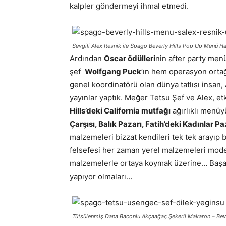
kalpler göndermeyi ihmal etmedi.
Sevgili Alex Resnik ile Spago Beverly Hills Pop Up Menü Ha
Ardından
Oscar ödülleri
nin after party menü
şef
Wolfgang Puck
’ın hem operasyon orta
genel koordinatörü olan dünya tatlısı insan,
yayınlar yaptık. Meğer Tetsu Şef ve Alex, et
Hills’deki California mutfağı
ağırlıklı menüyü
Çarşısı, Balık Pazarı, Fatih’deki Kadınlar Pa
malzemeleri bizzat kendileri tek tek arayıp b
felsefesi her zaman yerel malzemeleri moder
malzemelerle ortaya koymak üzerine… Başar
yapıyor olmaları…
Tütsülenmiş Dana Baconlu Akçaağaç Şekerli Makaron – Bev