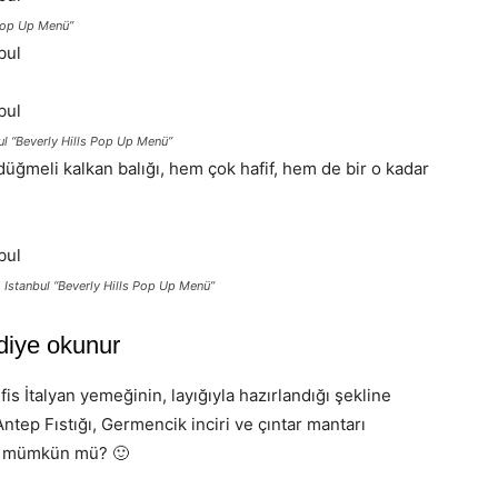
 Pop Up Menü”
l “Beverly Hills Pop Up Menü”
üğmeli kalkan balığı, hem çok hafif, hem de bir o kadar
 Istanbul “Beverly Hills Pop Up Menü”
 diye okunur
is İtalyan yemeğinin, layığıyla hazırlandığı şekline
tep Fıstığı, Germencik inciri ve çıntar mantarı
k mümkün mü? 🙂