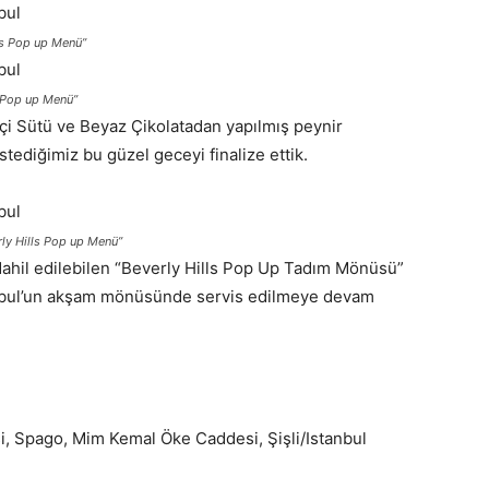
lls Pop up Menü”
s Pop up Menü”
çi Sütü ve Beyaz Çikolatadan yapılmış peynir
istediğimiz bu güzel geceyi finalize ettik.
rly Hills Pop up Menü”
 dahil edilebilen “Beverly Hills Pop Up Tadım Mönüsü”
stanbul’un akşam mönüsünde servis edilmeye devam
si, Spago, Mim Kemal Öke Caddesi, Şişli/Istanbul