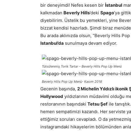
bir deneyimdi! Nefes kesen bir
İstanbul
manz
kalkmadan
Beverly Hills
’deki
Spago
‘ya gitt
diyebilirim. Üstelik bu yemekleri, yine Bever
bizzat kendisi hazırladı. Şimdi biraz menüd
Bu arada aklınızda olsun, “Beverly Hills P
Istanbul’da
sunulmaya devam ediyor.
Tütsülenmiş Torik Tartar – Beverly Hills Pop Up Menü
Beverly Hills Pop Up Menü- Kasım 2018
Gecenin başında,
2 Michelin Yıldızlı ikoni
Hollywood
yıldızlarının müdavimi olduğu m
restoranının başındaki
Tetsu Şef
ile tanıştı
hemen sempatimizi kazandı. Her serviste yanı
ettiğimiz soruları cevapladı. O da yetmezmiş
instagramdaki hikayelerim bölümünden anlatt