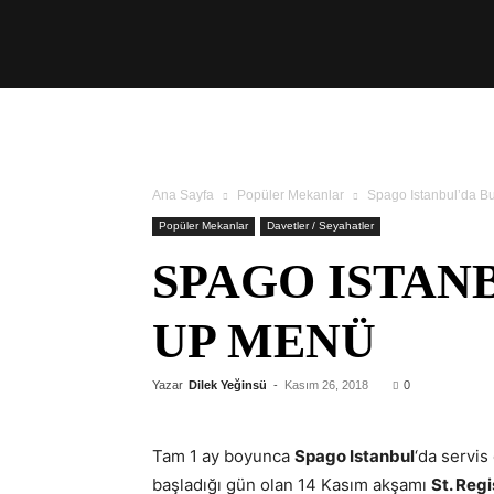
Üşengeç
Şef
Ana Sayfa
Popüler Mekanlar
Spago Istanbul’da Bu
Popüler Mekanlar
Davetler / Seyahatler
SPAGO ISTANB
UP MENÜ
Yazar
Dilek Yeğinsü
-
Kasım 26, 2018
0
Tam 1 ay boyunca
Spago Istanbul
‘da servis
başladığı gün olan 14 Kasım akşamı
St. Regi