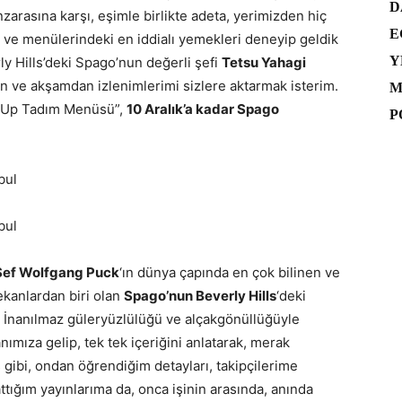
D
arasına karşı, eşimle birlikte adeta, yerimizden hiç
E
ik ve menülerindeki en iddialı yemekleri deneyip geldik
Y
ly Hills’deki Spago’nun değerli şefi
Tetsu Yahagi
en ve akşamdan izlenimlerimi sizlere aktarmak isterim.
M
op Up Tadım Menüsü”,
10 Aralık’a kadar Spago
P
k Şef Wolfgang Puck
‘ın dünya çapında en çok bilinen ve
ekanlardan biri olan
Spago’nun
Beverly Hills
‘deki
k. İnanılmaz güleryüzlülüğü ve alçakgönüllüğüyle
mıza gelip, tek tek içeriğini anlatarak, merak
 gibi, ondan öğrendiğim detayları, takipçilerime
ığım yayınlarıma da, onca işinin arasında, anında