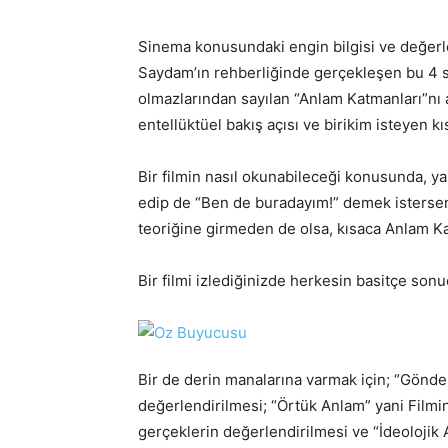
Sinema konusundaki engin bilgisi ve değerle
Saydam’ın rehberliğinde gerçekleşen bu 4 sa
olmazlarından sayılan “Anlam Katmanları”nı an
entellüktüel bakış açısı ve birikim isteyen k
Bir filmin nasıl okunabileceği konusunda, yar
edip de “Ben de buradayım!” demek isterseniz
teoriğine girmeden de olsa, kısaca Anlam Ka
Bir filmi izlediğinizde herkesin basitçe son
Bir de derin manalarına varmak için; “Gönd
değerlendirilmesi; “Örtük Anlam” yani Filmin
gerçeklerin değerlendirilmesi ve “İdeolojik A