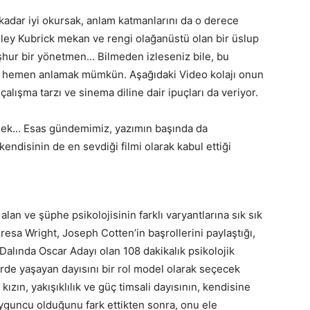
adar iyi okursak, anlam katmanlarını da o derece
ey Kubrick mekan ve rengi olağanüstü olan bir üslup
eşhur bir yönetmen… Bilmeden izleseniz bile, bu
nu hemen anlamak mümkün. Aşağıdaki Video kolajı onun
çalışma tarzı ve sinema diline dair ipuçları da veriyor.
ek… Esas gündemimiz, yazımın başında da
endisinin de en sevdiği filmi olarak kabul ettiği
.
an ve şüphe psikolojisinin farklı varyantlarına sık sık
esa Wright, Joseph Cotten’in başrollerini paylaştığı,
alında Oscar Adayı olan 108 dakikalık psikolojik
irde yaşayan dayısını bir rol model olarak seçecek
ızın, yakışıklılık ve güç timsali dayısının, kendisine
oyguncu olduğunu fark ettikten sonra, onu ele