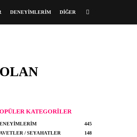
R
DENEYIMLERIM
DIĞER
 OLAN
OPÜLER KATEGORILER
ENEYIMLERIM
445
AVETLER / SEYAHATLER
148