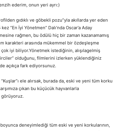
tenzih ederim, onun yeri ayrı:)
ofilden gıdıklı ve göbekli pozu”yla akıllarda yer eden
 kez “En İyi Yönetmen” Dalı’nda Oscar’a Aday
lmesine rağmen, bu ödülü hiç bir zaman kazanamamış
 film karakteri arasında mükemmel bir özdeşleşme
çok iyi biliyor.Yönetmek istediğinin, alışılagelmiş
irciler” olduğunu, filmlerini izlerken yüklendiğiniz
zde açıkça fark ediyorsunuz.
 “Kuşlar”ı ele alırsak, burada da, eski ve yeni tüm korku
 karşımıza çıkan bu küçücük hayvanlarla
 görüyoruz.
atı boyunca deneyimlediği tüm eski ve yeni korkularının,