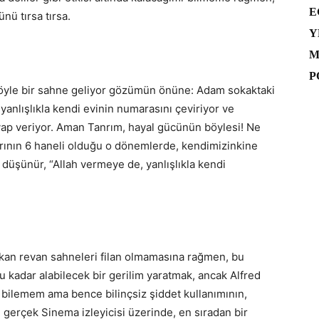
E
nü tırsa tırsa.
Y
M
P
şöyle bir sahne geliyor gözümün önüne: Adam sokaktaki
yanlışlıkla kendi evinin numarasını çeviriyor ve
evap veriyor. Aman Tanrım, hayal gücünün böylesi! Ne
arının 6 haneli olduğu o dönemlerde, kendimizinkine
e düşünür, “Allah vermeye de, yanlışlıkla kendi
 kan revan sahneleri filan olmamasına rağmen, bu
bu kadar alabilecek bir gerilim yaratmak, ancak Alfred
ız bilemem ama bence bilinçsiz şiddet kullanımının,
, gerçek Sinema izleyicisi üzerinde, en sıradan bir