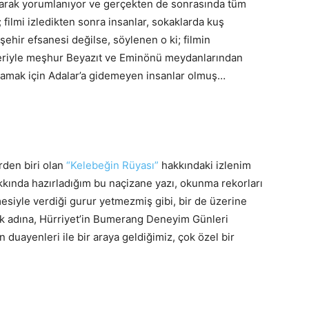
 olarak yorumlanıyor ve gerçekten de sonrasında tüm
 filmi izledikten sonra insanlar, sokaklarda kuş
ehir efsanesi değilse, söylenen o ki; filmin
leriyle meşhur Beyazıt ve Eminönü meydanlarından
mamak için Adalar’a gidemeyen insanlar olmuş…
erden biri olan
“Kelebeğin Rüyası”
hakkındaki izlenim
kında hazırladığım bu naçizane yazı, okunma rekorları
esiyle verdiği gurur yetmezmiş gibi, bir de üzerine
ek adına, Hürriyet’in Bumerang Deneyim Günleri
duayenleri ile bir araya geldiğimiz, çok özel bir