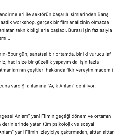
ndirmeleri ile sektörün başarılı isimlerinden Barış
atlik workshop, gerçek bir film analizinin olmazsa
latan teknik bilgilerle başladı. Burası işin fazlasıyla
ısmı…
ın-öbür gün, sanatsal bir ortamda, bir iki vurucu laf
, hadi size bir güzellik yapayım da, işin fazla
tmanları’nın çeşitleri hakkında fikir vereyim madem:)
ucuna vardığı anlamına “Açık Anlam” deniliyor.
ergesel Anlam” yani Filmin geçtiği dönem ve ortamın
 derinlerinde yatan tüm psikolojik ve sosyal
nlam” yani Filmin izleyiciye çaktırmadan, alttan alttan