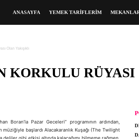
ANASAYFA
YEMEK TARIFLERIM
MEKANLA
ası Olan Yakışıklı
N KORKULU RÜYASI
P
rhan Boran’la Pazar Geceleri” programının ardından,
D
m müziğiyle başlardı Alacakaranlık Kuşağı (The Twilight
D
 deliler gibi etkisi altında kalacağımı bilmeme rağmen,