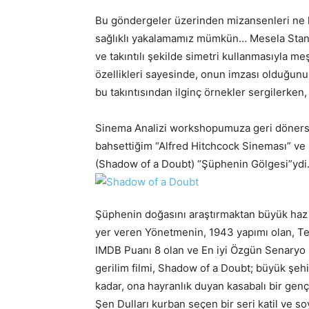
Bu göndergeler üzerinden mizansenleri ne k
sağlıklı yakalamamız mümkün… Mesela Stanl
ve takıntılı şekilde simetri kullanmasıyla m
özellikleri sayesinde, onun imzası olduğu
bu takıntısından ilginç örnekler sergilerken, 
Sinema Analizi workshopumuza geri döners
bahsettiğim “Alfred Hitchcock Sineması” ve k
(Shadow of a Doubt) “Şüphenin Gölgesi”ydi
Şüphenin doğasını araştırmaktan büyük haz al
yer veren Yönetmenin, 1943 yapımı olan, Ter
IMDB Puanı 8 olan ve En iyi Özgün Senaryo D
gerilim filmi, Shadow of a Doubt; büyük şeh
kadar, ona hayranlık duyan kasabalı bir genç k
Şen Dulları kurban seçen bir seri katil ve s