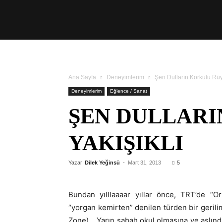
Üşengeç
Şef
Ana Sayfa
Deneyimlerim
Şen Dulların Korkulu Rüy
Deneyimlerim
Eğlence / Sanat
ŞEN DULLARI
YAKIŞIKLI
Yazar
Dilek Yeğinsü
-
Mart 31, 2013
5
Bundan yılllaaaar yıllar önce, TRT’de “O
“yorgan kemirten” denilen türden bir gerili
Zone)… Yarın sabah okul olmasına ve aslında