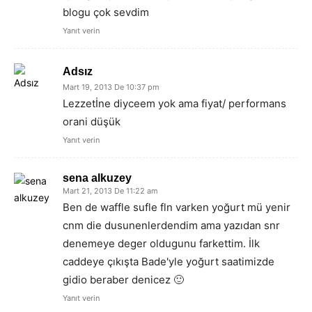
blogu çok sevdim
Yanıt verin
Adsız
Mart 19, 2013 De 10:37 pm
Lezzetİne diyceem yok ama fiyat/ performans
orani düşük
Yanıt verin
sena alkuzey
Mart 21, 2013 De 11:22 am
Ben de waffle sufle fln varken yoğurt mü yenir
cnm die dusunenlerdendim ama yazıdan snr
denemeye deger oldugunu farkettim. İlk
caddeye çıkışta Bade'yle yoğurt saatimizde
gidio beraber denicez 🙂
Yanıt verin