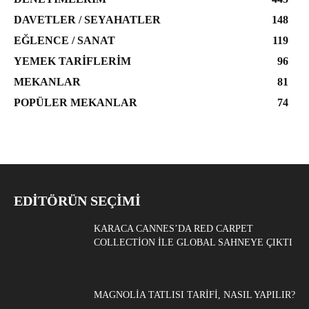
DAVETLER / SEYAHATLER
148
EĞLENCE / SANAT
119
YEMEK TARIFLERIM
96
MEKANLAR
81
POPÜLER MEKANLAR
74
EDITÖRÜN SEÇIMI
KARACA CANNES’DA RED CARPET
COLLECTION ILE GLOBAL SAHNEYE ÇIKTI
MAGNOLIA TATLISI TARIFI, NASIL YAPILIR?