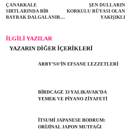
ÇANAKKALE
ŞEN DULLARIN
SIRTLARINDA BIR
KORKULU RÜYASI OLAN
BAYRAK DALGALANIR…
YAKIŞIKLI
İLGILI YAZILAR
YAZARIN DIĞER İÇERIKLERI
ARBY’S®’IN EFSANE LEZZETLERI
BIRDCAGE 33 YALIKAVAK’DA
YEMEK VE PIYANO ZIYAFETI
İTSUMI JAPANESE BODRUM:
ORIJINAL JAPON MUTFAĞI