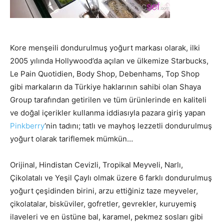
Kore menşeili dondurulmuş yoğurt markası olarak, ilki
2005 yılında Hollywood’da açılan ve ülkemize Starbucks,
Le Pain Quotidien, Body Shop, Debenhams, Top Shop
gibi markaların da Türkiye haklarının sahibi olan Shaya
Group tarafından getirilen ve tüm ürünlerinde en kaliteli
ve doğal içerikler kullanma iddiasıyla pazara giriş yapan
P
inkberry
‘nin tadını; tatlı ve mayhoş lezzetli dondurulmuş
yoğurt olarak tariflemek mümkün…
Orijinal, Hindistan Cevizli, Tropikal Meyveli, Narlı,
Çikolatalı ve Yeşil Çaylı olmak üzere 6 farklı dondurulmuş
yoğurt çeşidinden birini, arzu ettiğiniz taze meyveler,
çikolatalar, bisküviler, gofretler, gevrekler, kuruyemiş
ilaveleri ve en üstüne bal, karamel, pekmez sosları gibi