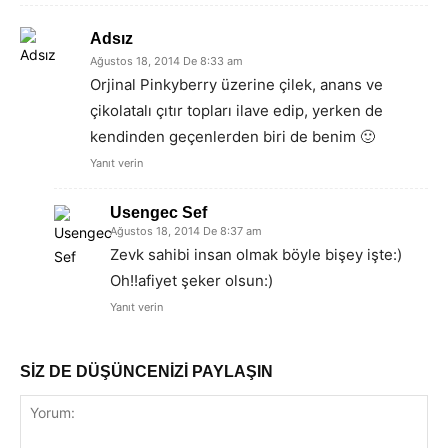
Adsız
Ağustos 18, 2014 De 8:33 am
Orjinal Pinkyberry üzerine çilek, anans ve
çikolatalı çıtır topları ilave edip, yerken de
kendinden geçenlerden biri de benim 🙂
Yanıt verin
Usengec Sef
Ağustos 18, 2014 De 8:37 am
Zevk sahibi insan olmak böyle bişey işte:)
Oh!!afiyet şeker olsun:)
Yanıt verin
SİZ DE DÜŞÜNCENİZİ PAYLAŞIN