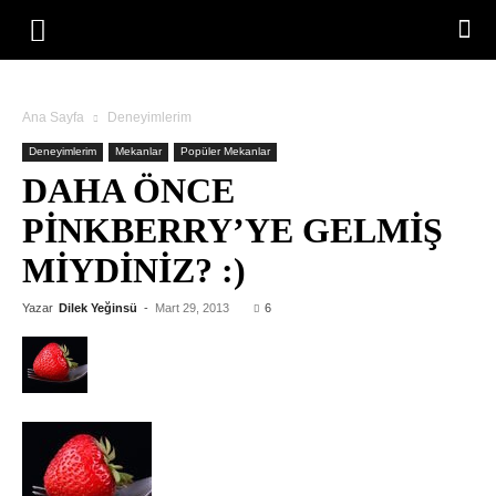
Ana Sayfa
Deneyimlerim
Deneyimlerim
Mekanlar
Popüler Mekanlar
DAHA ÖNCE
PINKBERRY’YE GELMIŞ
MIYDINIZ? :)
Yazar
Dilek Yeğinsü
-
Mart 29, 2013
6