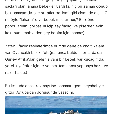
saçları olan lahana bebekler vardı ki, hiç bir zaman dönüp
bakmamışımdır bile suratlarına. İsmi gibi cismi de gıcık! O
ne öyle “lahana” diye bebek mi olurmuş? Bir dönem
popçularının, çorbasını içip zayıfladığı ve pişerken evin
kokusunu mahveden şey benim için lahana:)
Zaten ufaklık resimlerimde elimde genelde kağıt-kalem
var. Oyuncaklı bir-iki fotoğraf anca buldum, onlarda da
Güney Afrika’dan gelen siyahi bir bebek var kucağımda,
yerel kıyafetler içinde ve tam-tam dansı yapmaya hazır ve
nazır halde:)
Bu konuda esas travmayı ise babamın gemi seyahatiyle
gittiği Avrupa’dan dönüşünde yaşadım.