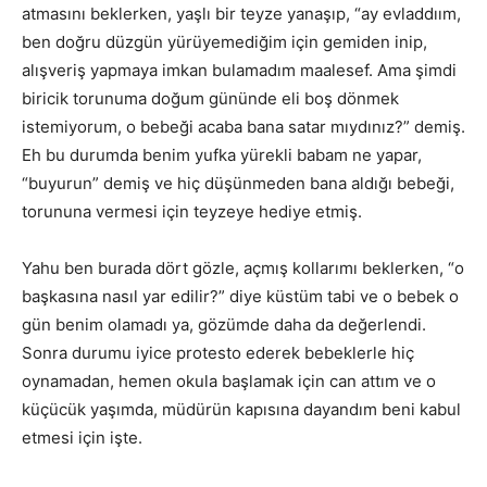
atmasını beklerken, yaşlı bir teyze yanaşıp, “ay evladdıım,
ben doğru düzgün yürüyemediğim için gemiden inip,
alışveriş yapmaya imkan bulamadım maalesef. Ama şimdi
biricik torunuma doğum gününde eli boş dönmek
istemiyorum, o bebeği acaba bana satar mıydınız?” demiş.
Eh bu durumda benim yufka yürekli babam ne yapar,
“buyurun” demiş ve hiç düşünmeden bana aldığı bebeği,
torununa vermesi için teyzeye hediye etmiş.
Yahu ben burada dört gözle, açmış kollarımı beklerken, “o
başkasına nasıl yar edilir?” diye küstüm tabi ve o bebek o
gün benim olamadı ya, gözümde daha da değerlendi.
Sonra durumu iyice protesto ederek bebeklerle hiç
oynamadan, hemen okula başlamak için can attım ve o
küçücük yaşımda, müdürün kapısına dayandım beni kabul
etmesi için işte.