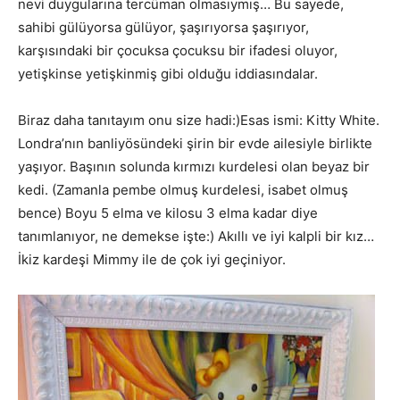
nevi duygularına tercüman olmasıymış… Bu sayede,
sahibi gülüyorsa gülüyor, şaşırıyorsa şaşırıyor,
karşısındaki bir çocuksa çocuksu bir ifadesi oluyor,
yetişkinse yetişkinmiş gibi olduğu iddiasındalar.
Biraz daha tanıtayım onu size hadi:)Esas ismi: Kitty White.
Londra’nın banliyösündeki şirin bir evde ailesiyle birlikte
yaşıyor. Başının solunda kırmızı kurdelesi olan beyaz bir
kedi. (Zamanla pembe olmuş kurdelesi, isabet olmuş
bence) Boyu 5 elma ve kilosu 3 elma kadar diye
tanımlanıyor, ne demekse işte:) Akıllı ve iyi kalpli bir kız…
İkiz kardeşi Mimmy ile de çok iyi geçiniyor.