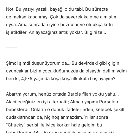
Not: Bu yazıyı yazalı, bayağı oldu tabi. Bu süreçte
de mekan kapanmış. Çok da severek kaleme almıştım
oysa. Ama sonradan iyice bozdular ve oldukça kötü
işletildiler. Anlayacağınız artık yoklar. Bilginize…
——–
Şimdi şimdi düşünüyorum da… Bu devirdeki gibi çılgın
oyuncaklar bizim çocukluğumuzda da olsaydı, deli miydim
ben ki, 4,5-5 yaşında koşa koşa ilkokula başlayayım?
Abartmıyorum, henüz ortada Barbie filan yoktu yahu…
Alabileceğiniz en iyi alternatif; Alman yapımı Porselen
bebeklerdi. Onların o donuk ifadelerinden, kelebek şekilli
dudaklarından da, hiç hoşlanmazdım. Yıllar sonra
“Chucky” serisi ile iyice korkar hale geldim bu
bebeklerden:)Bir de örgü yünüyle yapılmış sevimsiz