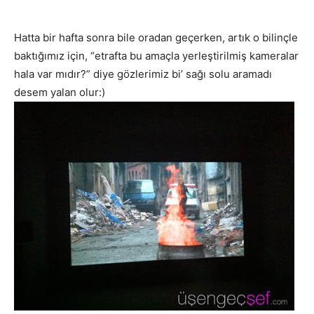
Hatta bir hafta sonra bile oradan geçerken, artık o bilinçle
baktığımız için, “etrafta bu amaçla yerleştirilmiş kameralar
hala var mıdır?” diye gözlerimiz bi’ sağı solu aramadı
desem yalan olur:)