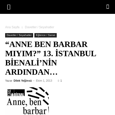
Ana Sayfa
Davetler / Seyahatler
Davetler / Seyahatler
Eğlence / Sanat
“ANNE BEN BARBAR
MIYIM?” 13. İSTANBUL
BIENALI’NIN
ARDINDAN…
Yazar
Dilek Yeğinsü
-
Ekim 1, 2013
1