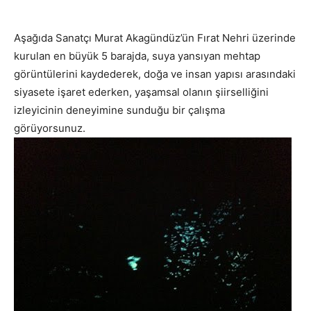
Aşağıda Sanatçı Murat Akagündüz’ün Fırat Nehri üzerinde
kurulan en büyük 5 barajda, suya yansıyan mehtap
görüntülerini kaydederek, doğa ve insan yapısı arasındaki
siyasete işaret ederken, yaşamsal olanın şiirselliğini
izleyicinin deneyimine sunduğu bir çalışma
görüyorsunuz.