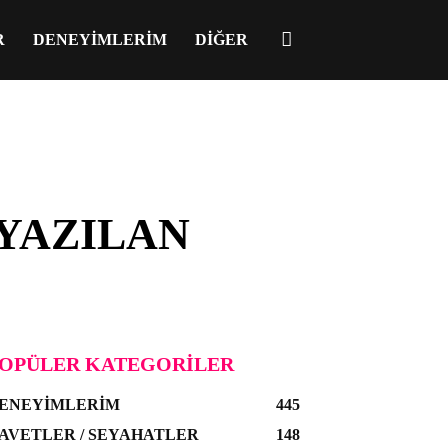
R
DENEYIMLERIM
DIĞER
 YAZILAN
OPÜLER KATEGORILER
ENEYIMLERIM
445
AVETLER / SEYAHATLER
148