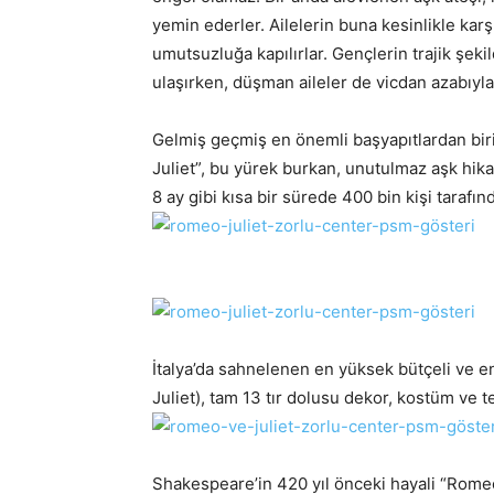
yemin ederler. Ailelerin buna kesinlikle karş
umutsuzluğa kapılırlar. Gençlerin trajik şek
ulaşırken, düşman aileler de vicdan azabıyla y
Gelmiş geçmiş en önemli başyapıtlardan bi
Juliet”, bu yürek burkan, unutulmaz aşk hik
8 ay gibi kısa bir sürede 400 bin kişi tarafın
İtalya’da sahnelenen en yüksek bütçeli ve 
Juliet), tam 13 tır dolusu dekor, kostüm ve 
Shakespeare’in 420 yıl önceki hayali “Romeo 