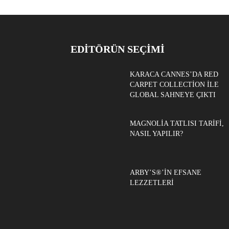
EDITÖRÜN SEÇIMI
KARACA CANNES’DA RED
CARPET COLLECTION ILE
GLOBAL SAHNEYE ÇIKTI
MAGNOLIA TATLISI TARIFI,
NASIL YAPILIR?
ARBY’S®’IN EFSANE
LEZZETLERI