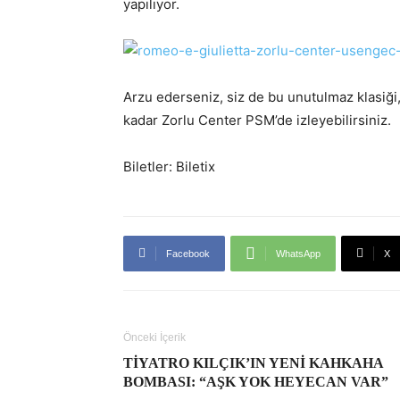
yapılıyor.
Arzu ederseniz, siz de bu unutulmaz klasiği
kadar Zorlu Center PSM’de izleyebilirsiniz.
Biletler: Biletix
Facebook
WhatsApp
X
Önceki İçerik
TIYATRO KILÇIK’IN YENI KAHKAHA
BOMBASI: “AŞK YOK HEYECAN VAR”