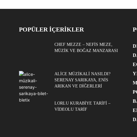
POPÜLER İÇERİKLER
P
CHEF MEZZE – NEFIS MEZE,
D
MÜZIK VE BOĞAZ MANZARASI
D
E
Y
ALICE MÜZIKALI NASILDI?
SERENAY SARIKAYA, ENIS
M
ARIKAN VE DIĞERLERI
P
B
LORLU KURABIYE TARIFI –
VIDEOLU TARIF
E
D