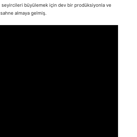
ibi seyircileri büyülemek için dev bir prodüksiyonla ve
 sahne almaya gelmiş.