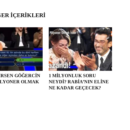
ĞER İÇERIKLERI
IRSEN GÖĞERCIN
1 MILYONLUK SORU
MILYONER OLMAK
NEYDI? RABIA’NIN ELINE
NE KADAR GEÇECEK?