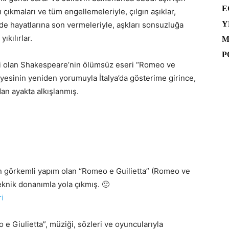
E
ı çıkmaları ve tüm engellemeleriyle, çılgın aşıklar,
Y
ilde hayatlarına son vermeleriyle, aşkları sonsuzluğa
ıkılırlar.
M
P
ri olan Shakespeare’nin ölümsüz eseri “Romeo ve
ayesinin yeniden yorumuyla İtalya’da gösterime girince,
dan ayakta alkışlanmış.
en görkemli yapım olan “Romeo e Guilietta” (Romeo ve
teknik donanımla yola çıkmış. 🙂
e Giulietta”, müziği, sözleri ve oyuncularıyla