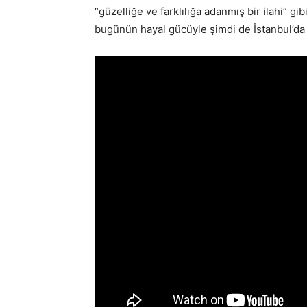
“güzelliğe ve farklılığa adanmış bir ilahi” g
bugünün hayal gücüyle şimdi de İstanbul’da