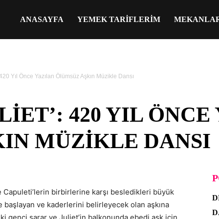
ANASAYFA
YEMEK TARIFLERIM
MEKANLA
 420 Yıl Önce Yazılan Ölümsüz Aşkın Müzikle Dansı
IET’: 420 YIL ÖNCE
IN MÜZIKLE DANSI
P
 Capuleti’lerin birbirlerine karşı besledikleri büyük
D
şte başlayan ve kaderlerini belirleyecek olan aşkına
D
ki genci sarar ve Juliet’in balkonunda ebedi aşk için