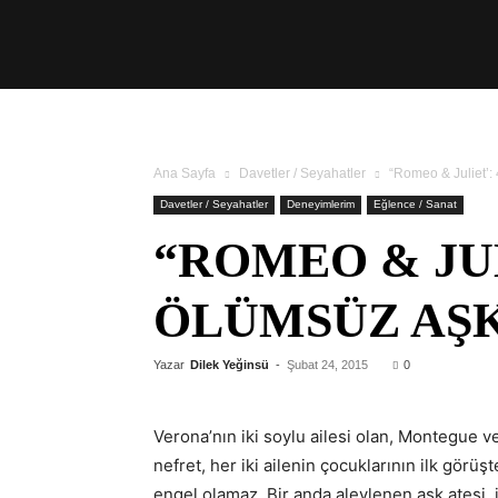
Üşengeç
Şef
Ana Sayfa
Davetler / Seyahatler
“Romeo & Juliet’:
Davetler / Seyahatler
Deneyimlerim
Eğlence / Sanat
“ROMEO & JUL
ÖLÜMSÜZ AŞK
Yazar
Dilek Yeğinsü
-
Şubat 24, 2015
0
Verona’nın iki soylu ailesi olan, Montegue ve
nefret, her iki ailenin çocuklarının ilk görü
engel olamaz. Bir anda alevlenen aşk ateşi, i