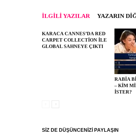
İLGILI YAZILAR
YAZARIN DI
KARACA CANNES’DA RED
CARPET COLLECTION ILE
GLOBAL SAHNEYE ÇIKTI
RABIA B
– KIM 
İSTER?
SİZ DE DÜŞÜNCENİZİ PAYLAŞIN