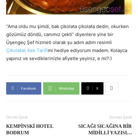
“Ama oldu mu şimdi, bak çikolata çikolata dedin, okurken
gözümüz döndü, canımız çekti” diyenlere yine bir
Üşengeç Şef hizmeti olarak şu adım adım resimli
Çikolatalı Kek Tarifi
mi hediye ediyorum madem. Kolayca
yapınız ve sevdiklerinizle afiyetle yeyiniz, e mi?:)
Facebook
WhatsApp
X
Önceki İçerik
Sonraki İçerik
KEMPINSKI HOTEL
SICAĞI SICAĞINA BIR
BODRUM
MIDILLI YAZISI…