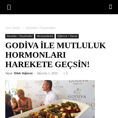
Ana Sayfa
Davetler / Seyahatler
Davetler / Seyahatler
Deneyimlerim
Eğlence / Sanat
GODIVA İLE MUTLULUK
HORMONLARI
HAREKETE GEÇSIN!
Yazar
Dilek Yeğinsü
-
Ağustos 1, 2015
1