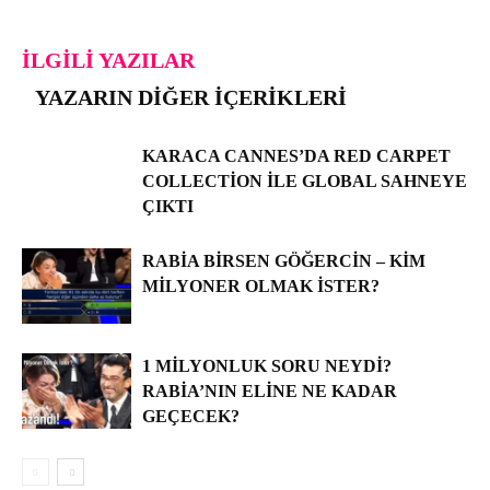
İLGILI YAZILAR
YAZARIN DIĞER İÇERIKLERI
KARACA CANNES’DA RED CARPET
COLLECTION ILE GLOBAL SAHNEYE
ÇIKTI
RABIA BIRSEN GÖĞERCIN – KIM
MILYONER OLMAK İSTER?
1 MILYONLUK SORU NEYDI?
RABIA’NIN ELINE NE KADAR
GEÇECEK?