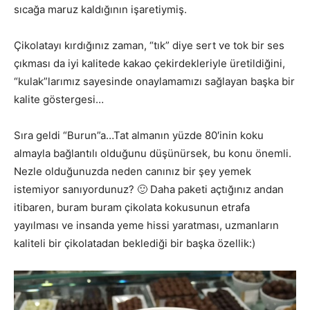
sıcağa maruz kaldığının işaretiymiş.
Çikolatayı kırdığınız zaman, “tık” diye sert ve tok bir ses
çıkması da iyi kalitede kakao çekirdekleriyle üretildiğini,
“kulak”larımız sayesinde onaylamamızı sağlayan başka bir
kalite göstergesi…
Sıra geldi “Burun”a…Tat almanın yüzde 80′inin koku
almayla bağlantılı olduğunu düşünürsek, bu konu önemli.
Nezle olduğunuzda neden canınız bir şey yemek
istemiyor sanıyordunuz? 🙂 Daha paketi açtığınız andan
itibaren, buram buram çikolata kokusunun etrafa
yayılması ve insanda yeme hissi yaratması, uzmanların
kaliteli bir çikolatadan beklediği bir başka özellik:)