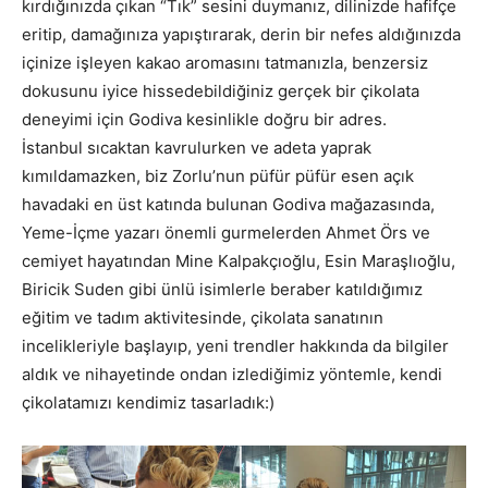
kırdığınızda çıkan “Tık” sesini duymanız, dilinizde hafifçe
eritip, damağınıza yapıştırarak, derin bir nefes aldığınızda
içinize işleyen kakao aromasını tatmanızla, benzersiz
dokusunu iyice hissedebildiğiniz gerçek bir çikolata
deneyimi için Godiva kesinlikle doğru bir adres.
İstanbul sıcaktan kavrulurken ve adeta yaprak
kımıldamazken, biz Zorlu’nun püfür püfür esen açık
havadaki en üst katında bulunan Godiva mağazasında,
Yeme-İçme yazarı önemli gurmelerden Ahmet Örs ve
cemiyet hayatından Mine Kalpakçıoğlu, Esin Maraşlıoğlu,
Biricik Suden gibi ünlü isimlerle beraber katıldığımız
eğitim ve tadım aktivitesinde, çikolata sanatının
incelikleriyle başlayıp, yeni trendler hakkında da bilgiler
aldık ve nihayetinde ondan izlediğimiz yöntemle, kendi
çikolatamızı kendimiz tasarladık:)