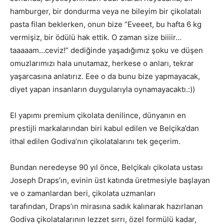
hamburger, bir dondurma veya ne bileyim bir çikolatalı
pasta filan beklerken, onun bize “Eveeet, bu hafta 6 kg
vermişiz, bir ödülü hak ettik. O zaman size biiiir…
taaaaam…ceviz!” dediğinde yaşadığımız şoku ve düşen
omuzlarımızı hala unutamaz, herkese o anları, tekrar
yaşarcasına anlatırız. Eee o da bunu bize yapmayacak,
diyet yapan insanların duygularıyla oynamayacaktı.:))
El yapımı premium çikolata denilince, dünyanın en
prestijli markalarından biri kabul edilen ve Belçika’dan
ithal edilen Godiva’nın çikolatalarını tek geçerim.
Bundan neredeyse 90 yıl önce, Belçikalı çikolata ustası
Joseph Draps’ın, evinin üst katında üretmesiyle başlayan
ve o zamanlardan beri, çikolata uzmanları
tarafından, Draps’ın mirasına sadık kalınarak hazırlanan
Godiva çikolatalarının lezzet sırrı, özel formülü kadar,