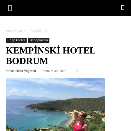
Ana Sayfa
En İyi Oteller
En İyi Oteller
Deneyimlerim
KEMPINSKI HOTEL
BODRUM
Yazar
Dilek Yeğinsü
-
Temmuz 30, 2015
0