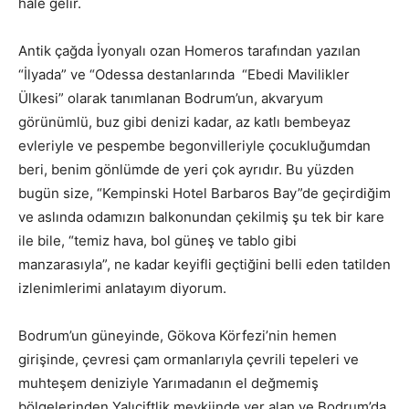
hale gelir.
Antik çağda İyonyalı ozan Homeros tarafından yazılan
“İlyada” ve “Odessa destanlarında “Ebedi Mavilikler
Ülkesi” olarak tanımlanan Bodrum’un, akvaryum
görünümlü, buz gibi denizi kadar, az katlı bembeyaz
evleriyle ve pespembe begonvilleriyle çocukluğumdan
beri, benim gönlümde de yeri çok ayrıdır. Bu yüzden
bugün size, “Kempinski Hotel Barbaros Bay”de geçirdiğim
ve aslında odamızın balkonundan çekilmiş şu tek bir kare
ile bile, “temiz hava, bol güneş ve tablo gibi
manzarasıyla”, ne kadar keyifli geçtiğini belli eden tatilden
izlenimlerimi anlatayım diyorum.
Bodrum’un güneyinde, Gökova Körfezi’nin hemen
girişinde, çevresi çam ormanlarıyla çevrili tepeleri ve
muhteşem deniziyle Yarımadanın el değmemiş
bölgelerinden Yalıçiftlik mevkiinde yer alan ve Bodrum’da