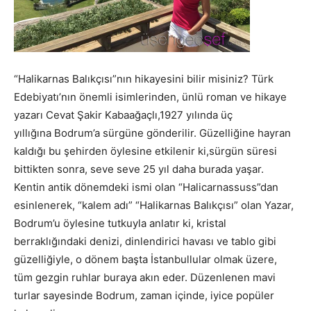
“Halikarnas Balıkçısı”nın hikayesini bilir misiniz? Türk
Edebiyatı’nın önemli isimlerinden, ünlü roman ve hikaye
yazarı Cevat Şakir Kabaağaçlı,1927 yılında üç
yıllığına Bodrum’a sürgüne gönderilir. Güzelliğine hayran
kaldığı bu şehirden öylesine etkilenir ki,sürgün süresi
bittikten sonra, seve seve 25 yıl daha burada yaşar.
Kentin antik dönemdeki ismi olan “Halicarnassuss”dan
esinlenerek, “kalem adı” “Halikarnas Balıkçısı” olan Yazar,
Bodrum’u öylesine tutkuyla anlatır ki, kristal
berraklığındaki denizi, dinlendirici havası ve tablo gibi
güzelliğiyle, o dönem başta İstanbullular olmak üzere,
tüm gezgin ruhlar buraya akın eder. Düzenlenen mavi
turlar sayesinde Bodrum, zaman içinde, iyice popüler