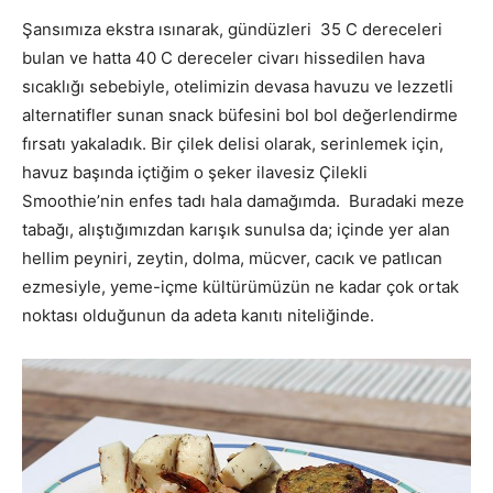
Şansımıza ekstra ısınarak, gündüzleri 35 C dereceleri
bulan ve hatta 40 C dereceler civarı hissedilen hava
sıcaklığı sebebiyle, otelimizin devasa havuzu ve lezzetli
alternatifler sunan snack büfesini bol bol değerlendirme
fırsatı yakaladık. Bir çilek delisi olarak, serinlemek için,
havuz başında içtiğim o şeker ilavesiz Çilekli
Smoothie’nin enfes tadı hala damağımda. Buradaki meze
tabağı, alıştığımızdan karışık sunulsa da; içinde yer alan
hellim peyniri, zeytin, dolma, mücver, cacık ve patlıcan
ezmesiyle, yeme-içme kültürümüzün ne kadar çok ortak
noktası olduğunun da adeta kanıtı niteliğinde.