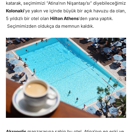
katarak, seçimimizi “Atina’nın Nişantaşı’sı” diyebileceğimiz
Kolonaki
’ye yakın ve içinde büyük bir açık havuzu da olan,
5 yıldızlı bir otel olan
Hilton Athens
‘den yana yaptık.
Seçimimizden oldukça da memnun kaldık.
Akropolis
manzarasına sahip bu otel, Atina’nın en eski ve