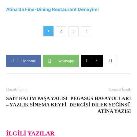
Atina’da Fine-Dining Restaurant Deneyimi
1
2
3
Facebook
WhatsApp
X
Önceki İçerik
Sonraki İçerik
SAIT HALIM PAŞA YALISI
PEGASUS HAVAYOLLARI
– YAZLIK SINEMA KEYFI
DERGISI DILEK YEĞINSÜ
ATINA YAZISI
İLGILI YAZILAR