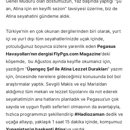
Genel Müdürü olan dostumuzun, Yaz başında yaptığı “Şu
an, Atina için en keyifli sezon” tavsiyesi üzerine, biz de
Atina seyahatini gündeme aldık.
Türkiye’nin en çok okunan dergilerinden biri olarak, yurt
içi ve yurt dışı tüm seyahatlerinizde uçak içinde,
yolculuğunuz boyunca sizlere yarenlik eden
Pegasus
Havayolları’nın dergisi FlyPgs.com Magazine
‘deki
köşemde, bu Ağustos ayında keyifle okumanız için,
yazdığım “
Üşengeç Şef ile Atina Lezzet Durakları
” yazım
için, öncesinde nerelere gideceğimiz konusunda bol bol
araştırmalar yaptık. Sevgili Makis ve eşi Maria’dan
aldığımız tüm mekan ve lezzet tüyolarını da not ederek
seyahatimizin ana hatlarını planladık ve Pegasus’un çok
sayıda ve uygun fiyatlı seferleri olmasının da avantajıyla,
hızlıca programımızı şekillendirip
#Hadiozaman
dedik ve
uçağa atlayıp, yaklaşık 1 saat 15 dakika içinde, komşumuz
Yunanistan’ın başkenti Atina
’ya vardık.