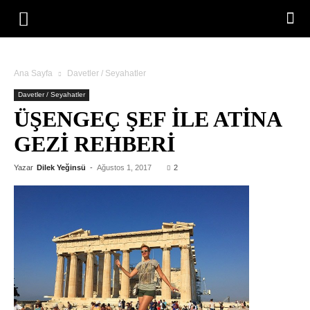
Ana Sayfa
Davetler / Seyahatler
Davetler / Seyahatler
ÜŞENGEÇ ŞEF ILE ATINA
GEZI REHBERI
Yazar
Dilek Yeğinsü
-
Ağustos 1, 2017
2