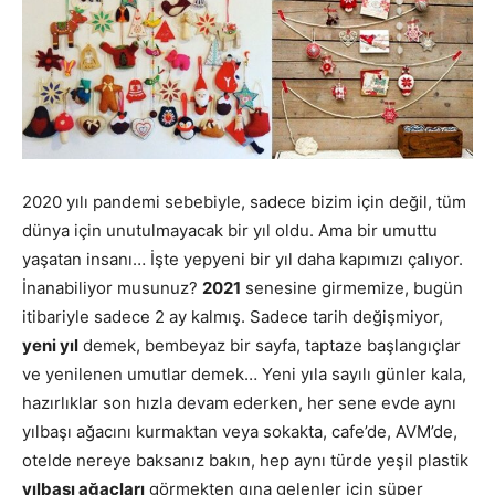
2020 yılı pandemi sebebiyle, sadece bizim için değil, tüm
dünya için unutulmayacak bir yıl oldu. Ama bir umuttu
yaşatan insanı… İşte yepyeni bir yıl daha kapımızı çalıyor.
İnanabiliyor musunuz?
2021
senesine girmemize, bugün
itibariyle sadece 2 ay kalmış. Sadece tarih değişmiyor,
yeni yıl
demek, bembeyaz bir sayfa, taptaze başlangıçlar
ve yenilenen umutlar demek… Yeni yıla sayılı günler kala,
hazırlıklar son hızla devam ederken, her sene evde aynı
yılbaşı ağacını kurmaktan veya sokakta, cafe’de, AVM’de,
otelde nereye baksanız bakın, hep aynı türde yeşil plastik
yılbaşı ağaçları
görmekten gına gelenler için süper