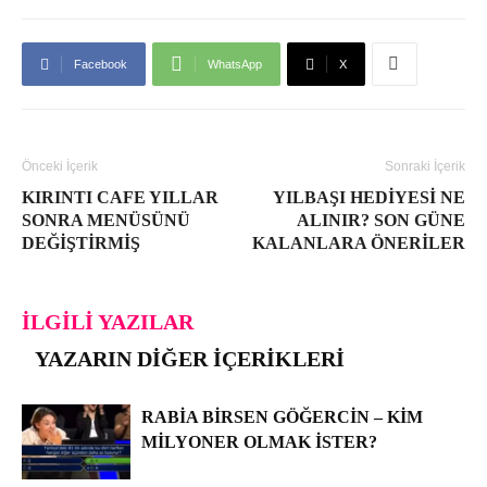
Facebook
WhatsApp
X
Önceki İçerik
Sonraki İçerik
KIRINTI CAFE YILLAR
YILBAŞI HEDIYESI NE
SONRA MENÜSÜNÜ
ALINIR? SON GÜNE
DEĞIŞTIRMIŞ
KALANLARA ÖNERILER
İLGILI YAZILAR
YAZARIN DIĞER İÇERIKLERI
RABIA BIRSEN GÖĞERCIN – KIM
MILYONER OLMAK İSTER?