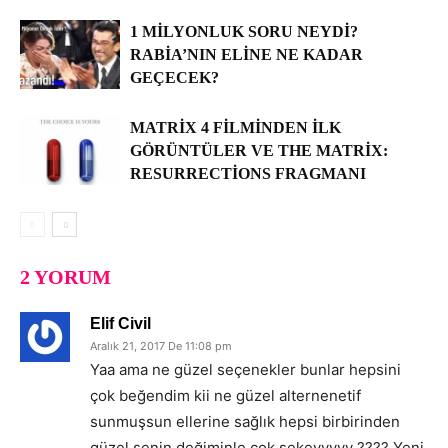
1 MILYONLUK SORU NEYDI?
RABIA’NIN ELINE NE KADAR
GEÇECEK?
MATRIX 4 FILMINDEN İLK
GÖRÜNTÜLER VE THE MATRIX:
RESURRECTIONS FRAGMANI
2 YORUM
Elif Civil
Aralık 21, 2017 De 11:08 pm
Yaa ama ne güzel seçenekler bunlar hepsini
çok beğendim kii ne güzel alternenetif
sunmuşsun ellerine sağlık hepsi birbirinden
güzel senin değiminle çok şekeyyyyy ???? Yeni