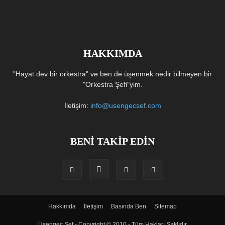
HAKKIMDA
"Hayat dev bir orkestra" ve ben de üşenmek nedir bilmeyen bir
"Orkestra Şefi"yim.
İletişim:
info@usengecsef.com
BENİ TAKİP EDİN
Hakkımda
İletişim
Basında Ben
Sitemap
Üşengeç Şef - Copyright © 2010 - Tüm Hakları Saklıdır