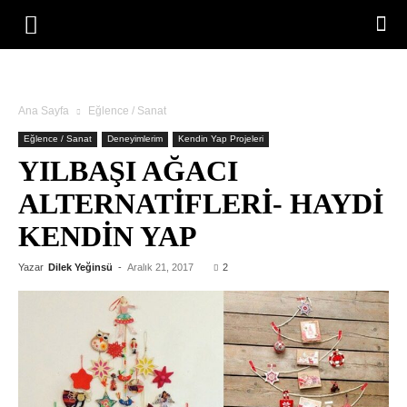
Ana Sayfa
Eğlence / Sanat
Eğlence / Sanat
Deneyimlerim
Kendin Yap Projeleri
YILBAŞI AĞACI
ALTERNATIFLERI- HAYDI
KENDIN YAP
Yazar
Dilek Yeğinsü
-
Aralık 21, 2017
2