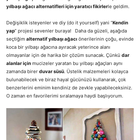
yılbaşı ağacı alternatifleri için yaratıcı fikirler
le geldim.
Değişiklik isteyenler ve diy (do it yourself) yani “
Kendin
yap
” projesi sevenler buraya! Daha da güzeli, aşağıda
seçtiğim
alternatif yılbaşı ağacı
önerilerinin çoğu, evinde
koca bir yılbaşı ağacına ayıracak yeterince alanı
olmayanlar için de harika bir çözüm sunacak. Çünkü
dar
alanlar için
mucizeler yaratan bu yılbaşı ağaçları aynı
zamanda birer
duvar süsü
. Üstelik malzemeleri kolayca
bulunabilecek ve biraz hayal gücünüzü kullanarak, çok
benzerlerini eminim kendiniz de zevkle yapabileceksiniz.
O zaman en favorilerimi sıralamaya haydi başlıyorum.