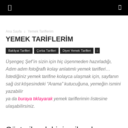
Ana Sayfa
Yemek Tariflerim
YEMEK TARIFLERIM
Bakliyat Tarifleri
Çorba Tarifleri
Diyet Yemek Tarifleri
Üşengeç Şef’in sizin için hiç üşenmeden hazırladığı,
Adım adım fotoğraflı kolay anlatımlı yemek tarifleri…
İstediğiniz yemek tarifine kolayca ulaşmak için, sayfanın
sağ üst köşesindeki “Arama” kutucuğuna, yemeğin ismini
yazabilir
ya da
buraya tıklayarak
yemek tariflerimin listesine
ulaşabilirsiniz.