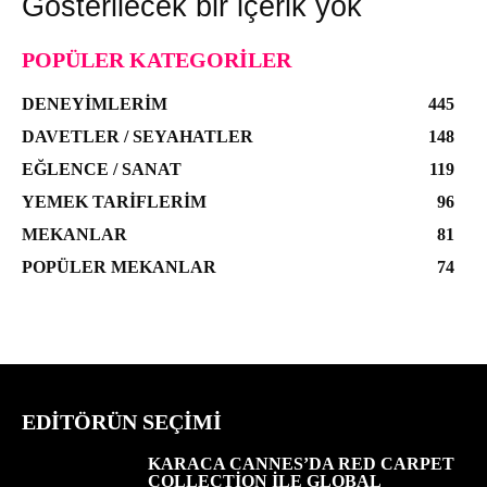
Gösterilecek bir içerik yok
POPÜLER KATEGORILER
DENEYIMLERIM
445
DAVETLER / SEYAHATLER
148
EĞLENCE / SANAT
119
YEMEK TARIFLERIM
96
MEKANLAR
81
POPÜLER MEKANLAR
74
EDITÖRÜN SEÇIMI
KARACA CANNES’DA RED CARPET
COLLECTION ILE GLOBAL