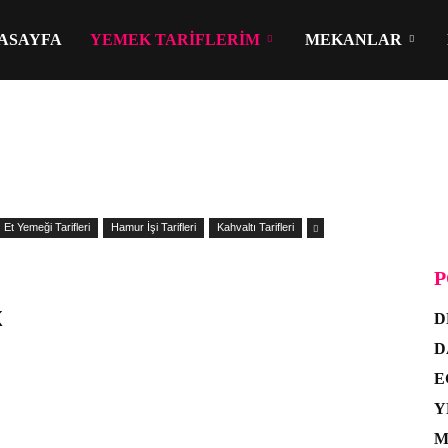
ASAYFA
YEMEK TARIFLERIM
MEKANLAR
Et Yemeği Tarifleri
Hamur İşi Tarifleri
Kahvaltı Tarifleri
P
k
D
D
E
Y
M