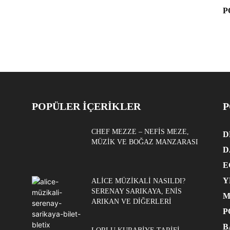
P
POPÜLER İÇERİKLER
P
CHEF MEZZE – NEFIS MEZE,
D
MÜZIK VE BOĞAZ MANZARASI
D
E
Y
ALICE MÜZIKALI NASILDI?
SERENAY SARIKAYA, ENIS
M
ARIKAN VE DIĞERLERI
P
B