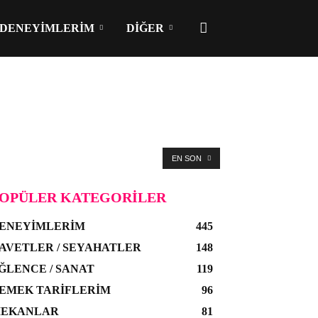
DENEYIMLERIM
DIĞER
EN SON
OPÜLER KATEGORILER
ENEYIMLERIM
445
AVETLER / SEYAHATLER
148
ĞLENCE / SANAT
119
EMEK TARIFLERIM
96
EKANLAR
81