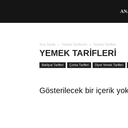
Üşengeç
AN
Şef
Ana Sayfa
Yemek Tariflerim
Yemek Tarifleri
YEMEK TARIFLERI
Bakliyat Tarifleri
Çorba Tarifleri
Diyet Yemek Tarifleri
Gösterilecek bir içerik yo