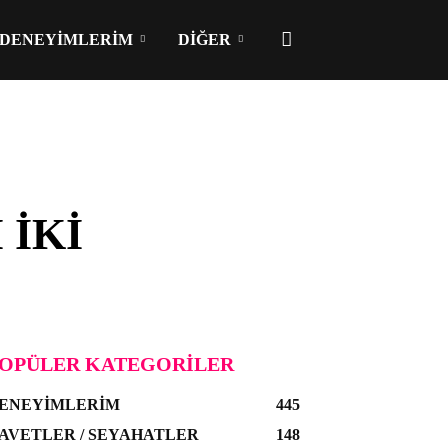
DENEYIMLERIM
DIĞER
 İKI
OPÜLER KATEGORILER
ENEYIMLERIM
445
AVETLER / SEYAHATLER
148