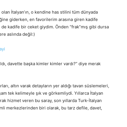
 olan İtalyan’ın, o kendine has stilini tüm dünyada
iğine giderken, en favorilerim arasına giren kadife
e kadife bir ceket giydim. Önden “frak”mış gibi dursa
e aslında değil:)
ldı, davette başka kimler kimler vardı?” diye merak
rları, altın varak detayların yer aldığı tavan süslemeleri,
am tek kelimeyle şık ve görkemliydi. Yıllarca İtalyan
arak hizmet veren bu saray, son yıllarda Turk-İtalyan
nemli merkezlerinden biri olarak, bu tarz defile, davet,