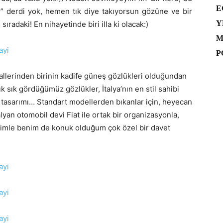
E
ar” derdi yok, hemen tık diye takıyorsun gözüne ve bir
Y
ıradaki! En nihayetinde biri illa ki olacak:)
M
P
llerinden birinin kadife güneş gözlükleri olduğundan
k sık gördüğümüz gözlükler, İtalya’nın en stil sahibi
n tasarımı… Standart modellerden bıkanlar için, heyecan
alyan otomobil devi Fiat ile ortak bir organizasyonla,
eşimle benim de konuk olduğum çok özel bir davet