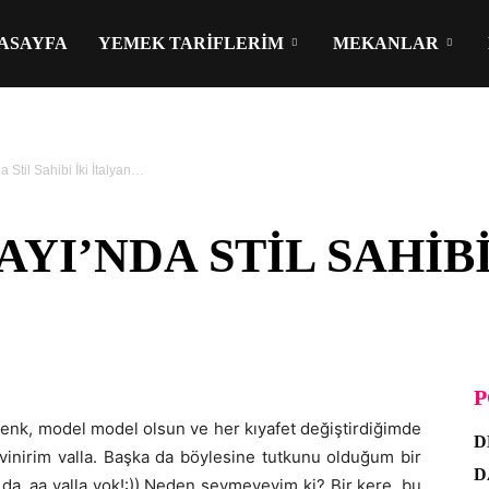
ASAYFA
YEMEK TARIFLERIM
MEKANLAR
 Stil Sahibi İki İtalyan…
YI’NDA STIL SAHIBI
P
renk, model model olsun ve her kıyafet değiştirdiğimde
D
vinirim valla. Başka da böylesine tutkunu olduğum bir
D
da, aa valla yok!:)) Neden sevmeyeyim ki? Bir kere, bu