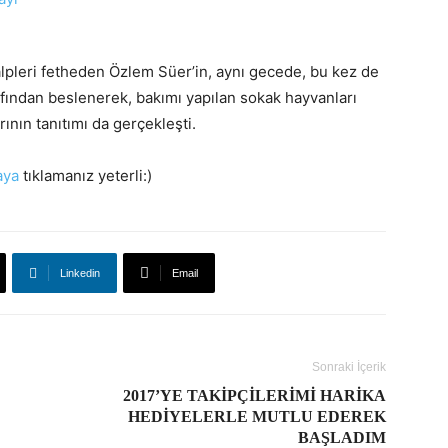
 kalpleri fetheden Özlem Süer’in, aynı gecede, bu kez de
fından beslenerek, bakımı yapılan sokak hayvanları
rının tanıtımı da gerçekleşti.
aya
tıklamanız yeterli:)
Linkedin
Email
Sonraki İçerik
2017’YE TAKIPÇILERIMI HARIKA
HEDIYELERLE MUTLU EDEREK
BAŞLADIM