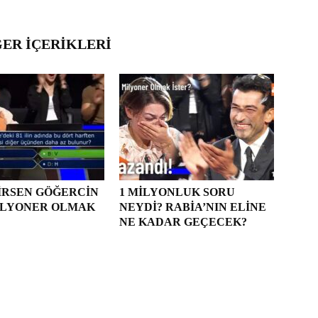
ĞER İÇERIKLERI
IRSEN GÖĞERCIN
1 MILYONLUK SORU
MILYONER OLMAK
NEYDI? RABIA’NIN ELINE
NE KADAR GEÇECEK?