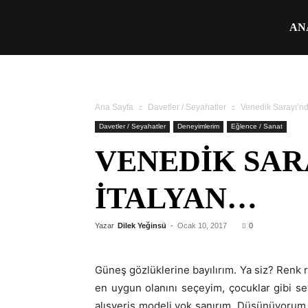
Üşengeç
AN
Şef
Ana Sayfa
Davetler / Seyahatler
Venedik Sarayı’nda
Davetler / Seyahatler
Deneyimlerim
Eğlence / Sanat
VENEDIK SARA
İTALYAN…
Yazar
Dilek Yeğinsü
-
Ocak 10, 2017
0
Güneş gözlüklerine bayılırım. Ya siz? Renk 
en uygun olanını seçeyim, çocuklar gibi se
alışveriş modeli yok sanırım. Düşünüyorum 