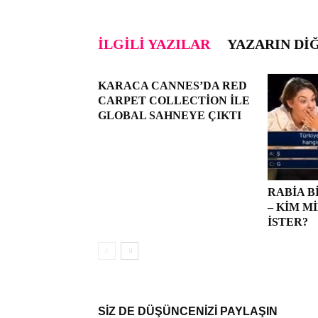
İLGILI YAZILAR
YAZARIN DI
KARACA CANNES’DA RED
CARPET COLLECTION ILE
GLOBAL SAHNEYE ÇIKTI
RABIA B
– KIM 
İSTER?
SİZ DE DÜŞÜNCENİZİ PAYLAŞIN