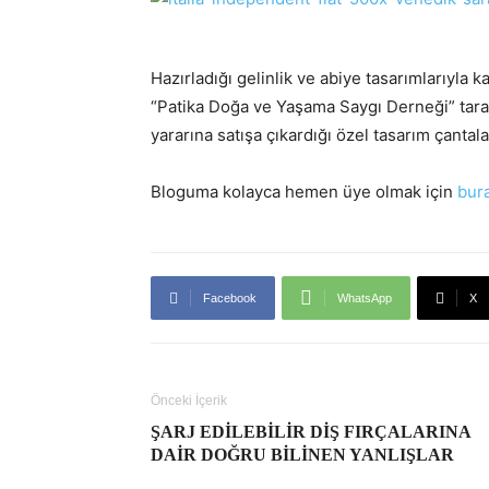
Hazırladığı gelinlik ve abiye tasarımlarıyla
“Patika Doğa ve Yaşama Saygı Derneği” tara
yararına satışa çıkardığı özel tasarım çantala
Bloguma kolayca hemen üye olmak için
bur
Facebook
WhatsApp
X
Önceki İçerik
ŞARJ EDILEBILIR DIŞ FIRÇALARINA
DAIR DOĞRU BILINEN YANLIŞLAR