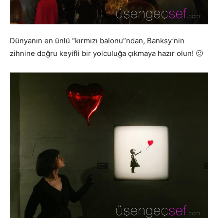
Dünyanın en ünlü “kırmızı balonu”ndan, Banksy’nin
zihnine doğru keyifli bir yolculuğa çıkmaya hazır olun! 🙂