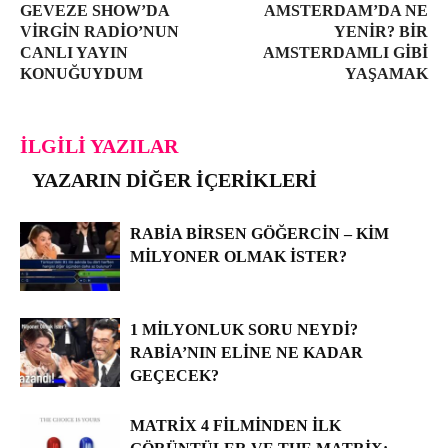
GEVEZE SHOW’DA
AMSTERDAM’DA NE
VIRGIN RADIO’NUN
YENIR? BIR
CANLI YAYIN
AMSTERDAMLI GIBI
KONUĞUYDUM
YAŞAMAK
İLGILI YAZILAR
YAZARIN DIĞER İÇERIKLERI
RABIA BIRSEN GÖĞERCIN – KIM
MILYONER OLMAK İSTER?
1 MILYONLUK SORU NEYDI?
RABIA’NIN ELINE NE KADAR
GEÇECEK?
MATRIX 4 FILMINDEN İLK