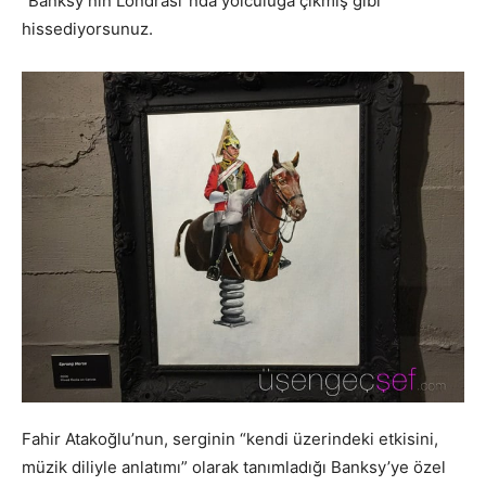
“Banksy’nin Londrası”nda yolculuğa çıkmış gibi
hissediyorsunuz.
Fahir Atakoğlu’nun, serginin “kendi üzerindeki etkisini,
müzik diliyle anlatımı” olarak tanımladığı Banksy’ye özel