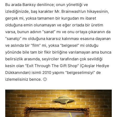
Bu arada Banksy denilince; onun yönettiği ve
izlediğinizde, baş karakter Mr. Brainwash’un hikayesinin,
gerçek mi, yoksa tamamen bir kurgudan mı ibaret
olduğuna emin olunamayan ve eğer ortada bir üretim
varsa, bunun adının “sanat” mı ve onu ortaya çıkaranın da
“sanatçı” mı olduğuna kararsız kalınması esasına dayanan
ve aslında bir “film” mi, yoksa “belgesel” mi olduğu
yönünde bile tam bir fikir birliğine varılamayan ama bunca
belirsizlik arasında, seyirciler tarafından çok sevildiği
kesin olan “Exit Through The Gift Shop” (Çıkışlar Hediye
Dükkanından) isimli 2010 yapımı “belgeselimsiyi” de
izlemelisiniz bence. 🙂