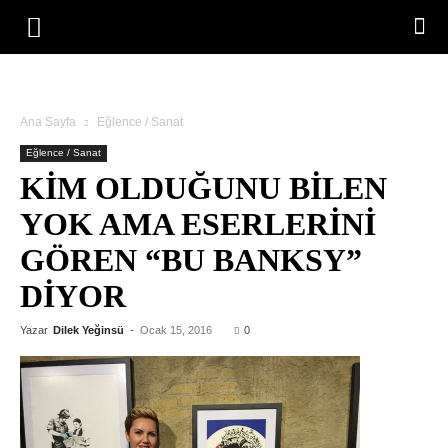
Ana Sayfa
Eğlence / Sanat
Eğlence / Sanat
KIM OLDUĞUNU BILEN
YOK AMA ESERLERINI
GÖREN “BU BANKSY”
DIYOR
Yazar
Dilek Yeğinsü
-
Ocak 15, 2016
0