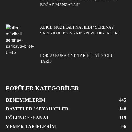
BOĞAZ MANZARASI
ALICE MÜZIKALI NASILDI? SERENAY
SARIKAYA, ENIS ARIKAN VE DIĞERLERI
LORLU KURABIYE TARIFI – VIDEOLU
TARIF
POPÜLER KATEGORİLER
DENEYIMLERIM
445
DAVETLER / SEYAHATLER
148
EĞLENCE / SANAT
119
YEMEK TARIFLERIM
96