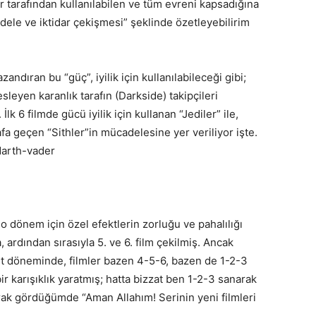
er tarafından kullanılabilen ve tüm evreni kapsadığına
adele ve iktidar çekişmesi” şeklinde özetleyebilirim
andıran bu “güç”, iyilik için kullanılabileceği gibi;
sleyen karanlık tarafın (Darkside) takipçileri
 İlk 6 filmde gücü iyilik için kullanan “Jediler” ile,
fa geçen “Sithler”in mücadelesine yer veriliyor işte.
 o dönem için özel efektlerin zorluğu ve pahalılığı
a, ardından sırasıyla 5. ve 6. film çekilmiş. Ancak
 döneminde, filmler bazen 4-5-6, bazen de 1-2-3
bir karışıklık yaratmış; hatta bizzat ben 1-2-3 sanarak
rak gördüğümde “Aman Allahım! Serinin yeni filmleri