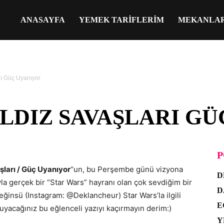
ANASAYFA
YEMEK TARIFLERIM
MEKANLA
rı Güç Uyanıyor
ILDIZ SAVAŞLARI G
P
şları / Güç Uyanıyor
“un, bu Perşembe günü vizyona
D
la gerçek bir “Star Wars” hayranı olan çok sevdiğim bir
D
eğinsü (Instagram: @Deklancheur) Star Wars’la ilgili
E
uyacağınız bu eğlenceli yazıyı kaçırmayın derim:)
Y