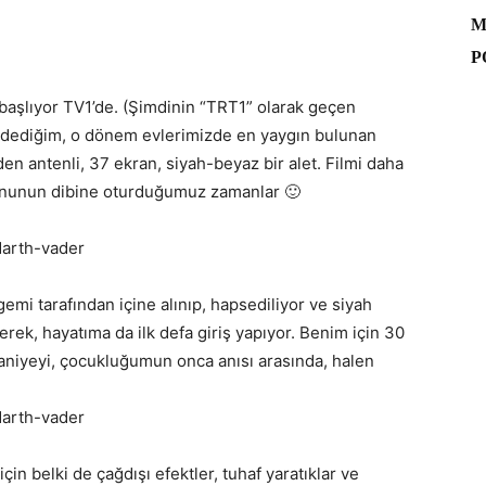
M
P
m başlıyor TV1’de. (Şimdinin “TRT1” olarak geçen
on dediğim, o dönem evlerimizde en yaygın bulunan
den antenli, 37 ekran, siyah-beyaz bir alet. Filmi daha
rnunun dibine oturduğumuz zamanlar 🙂
emi tarafından içine alınıp, hapsediliyor ve siyah
erek, hayatıma da ilk defa giriş yapıyor. Benim için 30
saniyeyi, çocukluğumun onca anısı arasında, halen
için belki de çağdışı efektler, tuhaf yaratıklar ve