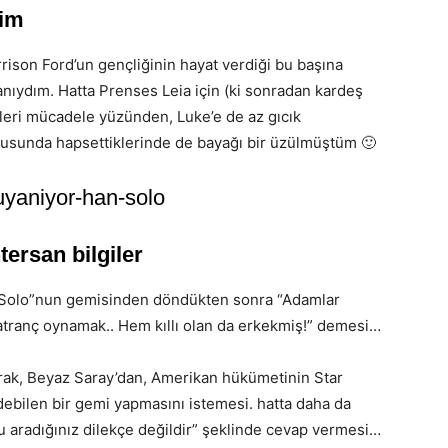
rim
rison Ford’un gençliğinin hayat verdiği bu başına
anıydım. Hatta Prenses Leia için (ki sonradan kardeş
kleri mücadele yüzünden, Luke’e de az gıcık
usunda hapsettiklerinde de bayağı bir üzülmüştüm 🙂
ntersan bilgiler
n Solo”nun gemisinden döndükten sonra “Adamlar
satranç oynamak.. Hem kıllı olan da erkekmiş!” demesi…
arak, Beyaz Saray’dan, Amerikan hükümetinin Star
debilen bir gemi yapmasını istemesi. hatta daha da
 aradığınız dilekçe değildir” şeklinde cevap vermesi…