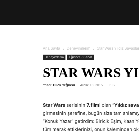
Üşengeç
Şef
Ana Sayfa
Deneyimlerim
Star Wars Yıldız Savaşla
Deneyimlerim
Eğlence / Sanat
STAR WARS Y
Yazar
Dilek Yeğinsü
-
Aralık 13, 2015
6
Star Wars
serisinin
7. film
i olan “
Yıldız sava
girmesinin şerefine, bugün size tam anlamıy
“Konuk Yazar” getirdim: Biricik Eşim, Kaan Y
tüm merak ettiklerinizi, onun kaleminden ok