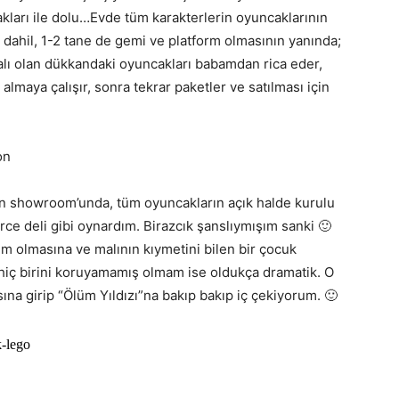
kları ile dolu…Evde tüm karakterlerin oyuncaklarının
dahil, 1-2 tane de gemi ve platform olmasının yanında;
lı olan dükkandaki oyuncakları babamdan rica eder,
almaya çalışır, sonra tekrar paketler ve satılması için
un showroom’unda, tüm oyuncakların açık halde kurulu
rce deli gibi oynardım. Birazcık şanslıymışım sanki 🙂
 olmasına ve malının kıymetini bilen bir çocuk
ç birini koruyamamış olmam ise oldukça dramatik. O
a girip “Ölüm Yıldızı”na bakıp bakıp iç çekiyorum. 🙂