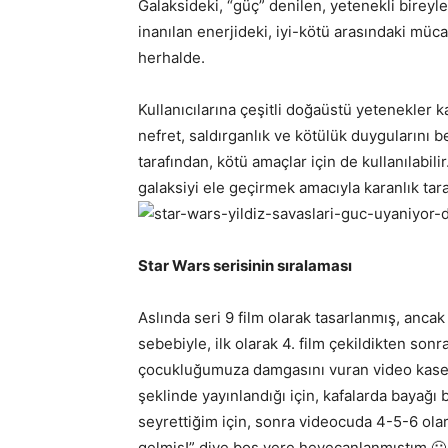
Galaksideki, “güç” denilen, yetenekli bireyl
inanılan enerjideki, iyi-kötü arasındaki müc
herhalde.
Kullanıcılarına çeşitli doğaüstü yetenekler kaz
nefret, saldırganlık ve kötülük duygularını be
tarafından, kötü amaçlar için de kullanılabilir.
galaksiyi ele geçirmek amacıyla karanlık tara
Star Wars serisinin sıralaması
Aslında seri 9 film olarak tasarlanmış, ancak
sebebiyle, ilk olarak 4. film çekildikten sonr
çocukluğumuza damgasını vuran video kaset
şeklinde yayınlandığı için, kafalarda bayağı 
seyrettiğim için, sonra videocuda 4-5-6 ola
gelmiş!” diye boş yere heyecanlanmıştım 🙂