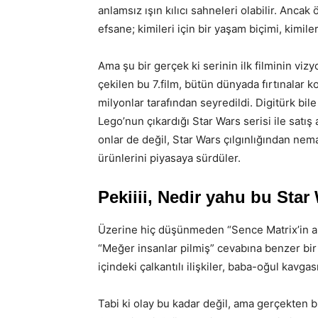
anlamsız ışın kılıcı sahneleri olabilir. Ancak
efsane; kimileri için bir yaşam biçimi, kimileri
Ama şu bir gerçek ki serinin ilk filminin vi
çekilen bu 7.film, bütün dünyada fırtınalar ko
milyonlar tarafından seyredildi. Digitürk bile 
Lego’nun çıkardığı Star Wars serisi ile satış
onlar de değil, Star Wars çılgınlığından nem
ürünlerini piyasaya sürdüler.
Pekiiii, Nedir yahu bu Star
Üzerine hiç düşünmeden “Sence Matrix’in ana
“Meğer insanlar pilmiş” cevabına benzer bir 
içindeki çalkantılı ilişkiler, baba-oğul kavgas
Tabi ki olay bu kadar değil, ama gerçekten bi