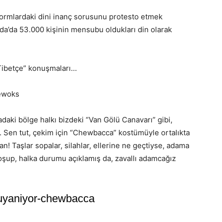
 formlardaki dini inanç sorusunu protesto etmek
da’da 53.000 kişinin mensubu oldukları din olarak
 “Tibetçe” konuşmaları…
adaki bölge halkı bizdeki “Van Gölü Canavarı” gibi,
ş. Sen tut, çekim için “Chewbacca” kostümüyle ortalıkta
an! Taşlar sopalar, silahlar, ellerine ne geçtiyse, adama
koşup, halka durumu açıklamış da, zavallı adamcağız