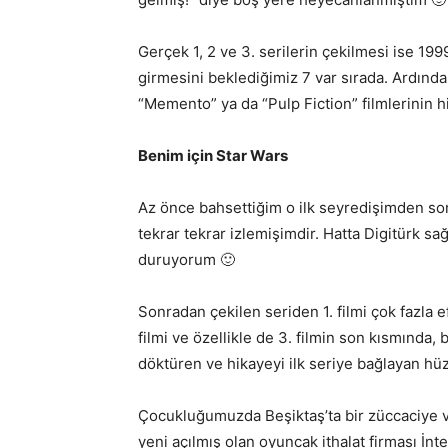
Gerçek 1, 2 ve 3. serilerin çekilmesi ise 1
girmesini beklediğimiz 7 var sırada. Ardında
“Memento” ya da “Pulp Fiction” filmlerinin h
Benim için Star Wars
Az önce bahsettiğim o ilk seyredişimden sonra
tekrar tekrar izlemişimdir. Hatta Digitürk sağ
duruyorum 🙂
Sonradan çekilen seriden 1. filmi çok fazla
filmi ve özellikle de 3. filmin son kısmında, 
döktüren ve hikayeyi ilk seriye bağlayan h
Çocukluğumuzda Beşiktaş’ta bir züccaciye 
yeni açılmış olan oyuncak ithalat firması İn