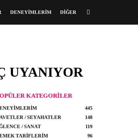
R
DENEYIMLERIM
DIĞER
ÜÇ UYANIYOR
OPÜLER KATEGORILER
ENEYIMLERIM
445
AVETLER / SEYAHATLER
148
ĞLENCE / SANAT
119
EMEK TARIFLERIM
96