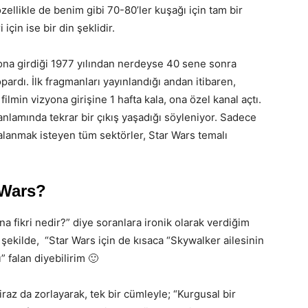
 özellikle de benim gibi 70-80’ler kuşağı için tam bir
 için ise bir din şeklidir.
zyona girdiği 1977 yılından nerdeyse 40 sene sonra
pardı. İlk fragmanları yayınlandığı andan itibaren,
filmin vizyona girişine 1 hafta kala, ona özel kanal açtı.
 anlamında tekrar bir çıkış yaşadığı söyleniyor. Sadece
alanmak isteyen tüm sektörler, Star Wars temalı
 Wars?
 fikri nedir?” diye soranlara ironik olarak verdiğim
şekilde, “Star Wars için de kısaca “Skywalker ailesinin
ı” falan diyebilirim 🙂
raz da zorlayarak, tek bir cümleyle; “Kurgusal bir