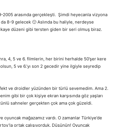
999-2005 arasında gerçekleşti. Şimdi heyecanla vizyona
 da 8-9 gelecek 🙂 Aslında bu haliyle, nerdeyse
ikaye düzeni gibi tersten giden bir seri olmuş biraz.
, 4, 5 ve 6. filmlerin, her birini herhalde 50’şer kere
olsun, 5 ve 6.’yı son 2 gecedir yine ilgiyle seyredip
 efekt ve droidler yüzünden bir türlü sevemedim. Ama 2.
benim gibi bir çok kişiye ekran karşısında göz yaşları
üzünlü sahneler gerçekten çok ama çok güzeldi.
ve oyuncak mağazamız vardı. O zamanlar Türkiye’de
tertoy’la ortak çalışıyorduk. Düşünün! Oyuncak