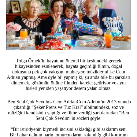
Tolga Örnek’in hayatının önemli bir kesitindeki gerçek
hikayesinden esinlenerek, hayata geçirdiği filmin, doğal
dokusuna pek çok yakışan, muhteşem müziklerini ise Cem
Adrian yapmış. Ama öyle bi’ yapmış ki, şu anda bile bu şarkıları
dinlemek, gözümün önüne filmden kareler getiriyor ve aynı
hisleri yeniden yaşatıyor desem yalan olmaz.
Ben Seni Çok Sevdim- Cem AdrianCem Adrian’ın 2013 yılında
çıkardığı “Şeker Prens ve Tuz Kral” albümündeki, söz ve
müziğini kendisinin yaptığı ve filme verdiği şarkılarından “Ben
Seni Çok Sevdim”in sözleri şöyle:
“Bir istiridyenin kıymetli incisini sakladığı gibi saklarım seni
Bir bahar dalının narin tomurcuklarını sakındığı gibi korurum