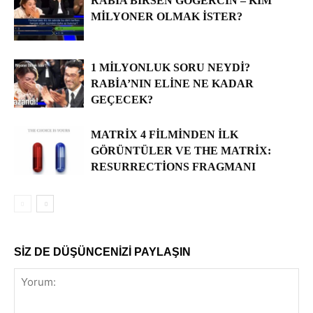
RABIA BIRSEN GÖĞERCIN – KIM
MILYONER OLMAK İSTER?
1 MILYONLUK SORU NEYDI?
RABIA’NIN ELINE NE KADAR
GEÇECEK?
MATRIX 4 FILMINDEN İLK
GÖRÜNTÜLER VE THE MATRIX:
RESURRECTIONS FRAGMANI
SİZ DE DÜŞÜNCENİZİ PAYLAŞIN