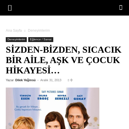
Ana Sayfa
Deneyimlerim
Deneyimlerim
Eğlence / Sanat
SIZDEN-BIZDEN, SICACIK
BIR AILE, AŞK VE ÇOCUK
HIKAYESI…
Yazar
Dilek Yeğinsü
-
Aralık 31, 2013
0