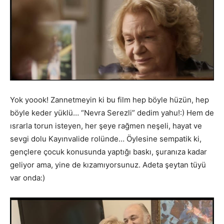
Yok yoook! Zannetmeyin ki bu film hep böyle hüzün, hep
böyle keder yüklü… “Nevra Serezli” dedim yahu!:) Hem de
ısrarla torun isteyen, her şeye rağmen neşeli, hayat ve
sevgi dolu Kayınvalide rolünde… Öylesine sempatik ki,
gençlere çocuk konusunda yaptığı baskı, şuranıza kadar
geliyor ama, yine de kızamıyorsunuz. Adeta şeytan tüyü
var onda:)