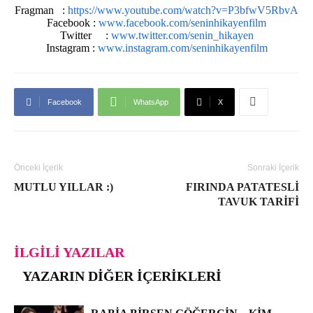
Fragman :
https://www.youtube.com/watch?v=P3bfwV5RbvA
Facebook :
www.facebook.com/seninhikayenfilm
Twitter :
www.twitter.com/senin_hikayen
Instagram :
www.instagram.com/seninhikayenfilm
Facebook
WhatsApp
X
Önceki İçerik
Sonraki İçerik
MUTLU YILLAR :)
FIRINDA PATATESLI
TAVUK TARIFI
İLGILI YAZILAR
YAZARIN DIĞER İÇERIKLERI