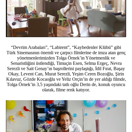
“Devrim Arabaları”, “Labirent”, “Kaybedenler Klübü” gibi
Türk Sinemasının önemli ve çarpıcı filmlerine de imza atan genç
yönetmenlerimizden Tolga Örnek’in Yönetmenlik ve
Senaristliğini üstlendiği, Timuçin Esen, Selma Ergeç, Nevra
Serezli ve Sait Genay’ın başrollerini paylaştığı, İdil Fırat, Başay
Okay, Levent Can, Murat Serezli, Yeşim Ceren Bozoğlu, Şirin
Kılavuz, Gözde Kocaoğlu ve Yeliz Orçin’in de yer aldığı filmde,
Tolga Örnek’in 3,5 yaşındaki tatlı oğlu Derin de, konuk oyuncu
olarak, filme renk katıyor.