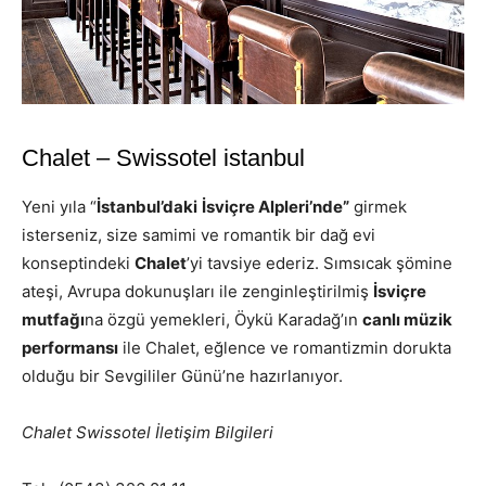
Chalet – Swissotel istanbul
Yeni yıla “
İstanbul’daki
İsviçre Alpleri’nde”
girmek
isterseniz, size samimi ve romantik bir dağ evi
konseptindeki
C
halet
’yi tavsiye ederiz. Sımsıcak şömine
ateşi, Avrupa dokunuşları ile zenginleştirilmiş
İsviçre
mutfağı
na özgü yemekleri, Öykü Karadağ’ın
canlı müzik
performansı
ile Chalet, eğlence ve romantizmin dorukta
olduğu bir Sevgililer Günü’ne hazırlanıyor.
Chalet Swissotel İletişim Bilgileri