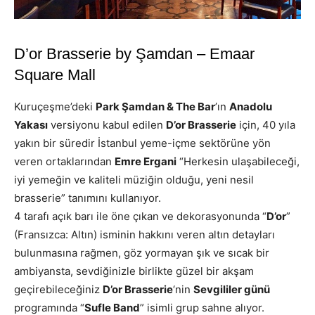
D’or Brasserie by Şamdan – Emaar
Square Mall
Kuruçeşme’deki
Park Şamdan & The Bar
’ın
Anadolu
Yakası
versiyonu kabul edilen
D’or Brasserie
için, 40 yıla
yakın bir süredir İstanbul yeme-içme sektörüne yön
veren ortaklarından
Emre Ergani
“Herkesin ulaşabileceği,
iyi yemeğin ve kaliteli müziğin olduğu, yeni nesil
brasserie” tanımını kullanıyor.
4 tarafı açık barı ile öne çıkan ve dekorasyonunda “
D’or
”
(Fransızca: Altın) isminin hakkını veren altın detayları
bulunmasına rağmen, göz yormayan şık ve sıcak bir
ambiyansta, sevdiğinizle birlikte güzel bir akşam
geçirebileceğiniz
D’or Brasserie
‘nin
Sevgililer günü
programında “
Sufle Band
” isimli grup sahne alıyor.