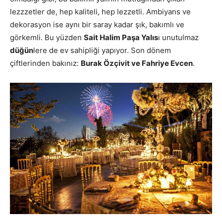
lezzzetler de, hep kaliteli, hep lezzetli. Ambiyans ve
dekorasyon ise aynı bir saray kadar şık, bakımlı ve
görkemli. Bu yüzden
Sait Halim Paşa Yalıs
ı unutulmaz
düğün
lere de ev sahipliği yapıyor. Son dönem
çiftlerinden bakınız:
Burak Özçivit ve Fahriye Evcen
.