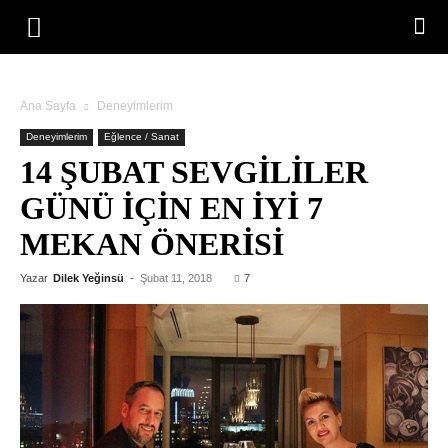
Ana Sayfa
Deneyimlerim
Deneyimlerim
Eğlence / Sanat
14 ŞUBAT SEVGILILER
GÜNÜ İÇIN EN İYI 7
MEKAN ÖNERISI
Yazar
Dilek Yeğinsü
-
Şubat 11, 2018
7