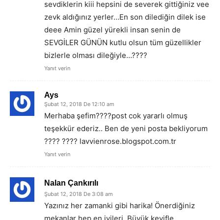
sevdiklerin kiii hepsini de severek gittiğiniz vee
zevk aldığınız yerler…En son dilediğin dilek ise
deee Amin güzel yürekli insan senin de
SEVGİLER GÜNÜN kutlu olsun tüm güzellikler
bizlerle olması dileğiyle…????
Yanıt verin
Ays
Şubat 12, 2018 De 12:10 am
Merhaba şefim????post cok yararlı olmuş
teşekkür ederiz.. Ben de yeni posta bekliyorum
???? ???? lavvienrose.blogspot.com.tr
Yanıt verin
Nalan Çankırılı
Şubat 12, 2018 De 3:08 am
Yazınız her zamanki gibi harika! Önerdiğiniz
mekanlar hep en iyileri. Büyük keyifle