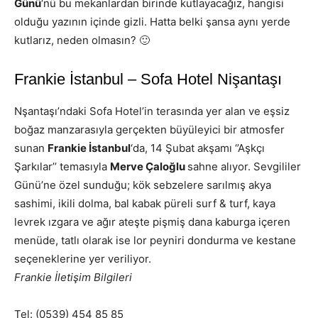
Günü
‘nü bu mekanlardan birinde kutlayacağız, hangisi
olduğu yazının içinde gizli. Hatta belki şansa aynı yerde
kutlarız, neden olmasın? 🙂
Frankie İstanbul – Sofa Hotel Nişantaşı
Nşantaşı’ndaki Sofa Hotel’in terasında yer alan ve eşsiz
boğaz manzarasıyla gerçekten büyüleyici bir atmosfer
sunan
Frankie İstanbul
‘da, 14 Şubat akşamı ‘’Aşkçı
Şarkılar’’ temasıyla
Merve Çaloğlu
sahne alıyor. Sevgililer
Günü’ne özel sunduğu; kök sebzelere sarılmış akya
sashimi, ikili dolma, bal kabak püreli surf & turf, kaya
levrek ızgara ve ağır ateşte pişmiş dana kaburga içeren
menüde, tatlı olarak ise lor peyniri dondurma ve kestane
seçeneklerine yer veriliyor.
Frankie İletişim Bilgileri
Tel: (0539) 454 85 85