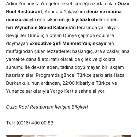
Adını Yunanistan’ın geleneksel içeceği uzodan alan
Ouzo
Roof Restaurant,
Anadolu Yakası’nın
deniz ve marina
manzarası
yla öne çıkan
en iyi 5 yıldızlı otel
lerinden
biri
Wyndham Grand Kalamış
‘ın
terasında yer alıyor.
Sevgililer Günü için otelin Dünya çapında ödüllere
doymayan
Executive Şefi Mehmet Yalçınkaya
‘nın
mutfağından çıkan lezzetlerle; başlangıç, ara sıcaklar, ana
yemekte dana fileto, tatlı olarak da çilek ve çikolata
sunumu ile devam eden, tadına doyulmayan bir akşam
hazırlamışlar. Programda güncel Türkçe şarkılarla Hazal
Burkankulu’nun ardından, 22:00 itibariyle Türkçe ve
Yunanca şarkılarıyla Yorgo Kertis sahne alıyor.
Ouzo Roof Restaurant İletişim Bilgileri
Tel : (0216) 400 00 83