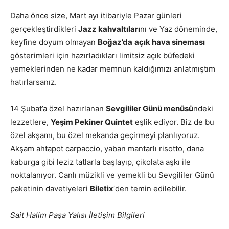
Daha önce size, Mart ayı itibariyle Pazar günleri
gerçekleştirdikleri
Jazz kahvaltıları
nı ve Yaz döneminde,
keyfine doyum olmayan
Boğaz’da
açık hava sineması
gösterimleri için hazırladıkları limitsiz açık büfedeki
yemeklerinden ne kadar memnun kaldığımızı anlatmıştım
hatırlarsanız.
14 Şubat’a özel hazırlanan
Sevgililer Günü menüsü
ndeki
lezzetlere,
Yeşim Pekiner Quintet
eşlik ediyor. Biz de bu
özel akşamı, bu özel mekanda geçirmeyi planlıyoruz.
Akşam ahtapot carpaccio, yaban mantarlı risotto, dana
kaburga gibi leziz tatlarla başlayıp, çikolata aşkı ile
noktalanıyor. Canlı müzikli ve yemekli bu Sevgililer Günü
paketinin davetiyeleri
Biletix
‘den temin edilebilir.
Sait Halim Paşa Yalısı İletişim Bilgileri