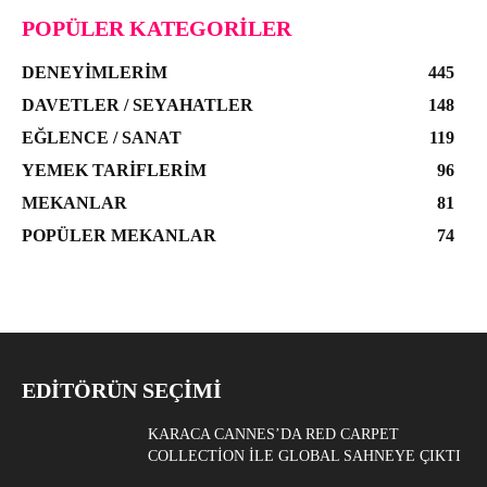
POPÜLER KATEGORILER
DENEYIMLERIM
445
DAVETLER / SEYAHATLER
148
EĞLENCE / SANAT
119
YEMEK TARIFLERIM
96
MEKANLAR
81
POPÜLER MEKANLAR
74
EDITÖRÜN SEÇIMI
KARACA CANNES’DA RED CARPET
COLLECTION ILE GLOBAL SAHNEYE ÇIKTI