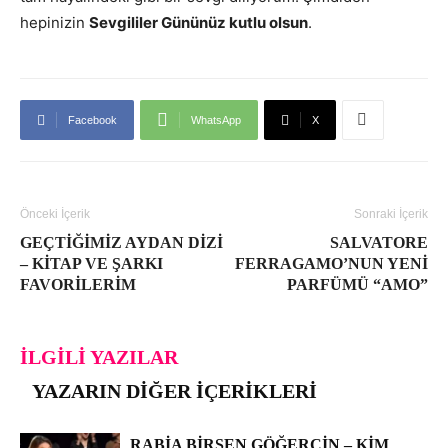
hepinizin
Sevgililer Gününüz kutlu olsun
.
Facebook
WhatsApp
X
Önceki İçerik
Sonraki İçerik
GEÇTIĞIMIZ AYDAN DIZI
SALVATORE
– KITAP VE ŞARKI
FERRAGAMO’NUN YENI
FAVORILERIM
PARFÜMÜ “AMO”
İLGILI YAZILAR
YAZARIN DIĞER İÇERIKLERI
RABIA BIRSEN GÖĞERCIN – KIM