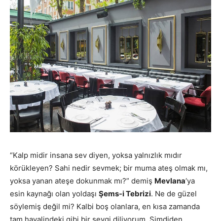
“Kalp midir insana sev diyen, yoksa yalnızlık mıdır
körükleyen? Sahi nedir sevmek; bir muma ateş olmak mı,
yoksa yanan ateşe dokunmak mı?” demiş
Mevlana
‘ya
esin kaynağı olan yoldaşı
Şems-i Tebrizi
. Ne de güzel
söylemiş değil mi? Kalbi boş olanlara, en kısa zamanda
tam hayalindeki gibi bir sevgi diliyorum. Şimdiden