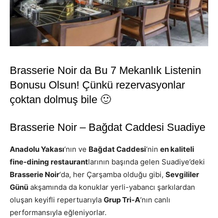
Brasserie Noir da Bu 7 Mekanlık Listenin
Bonusu Olsun! Çünkü rezervasyonlar
çoktan dolmuş bile 🙂
Brasserie Noir – Bağdat Caddesi Suadiye
Anadolu Yakası
‘nın ve
Bağdat Caddesi
‘nin
en kaliteli
fine-dining restaurant
larının başında gelen Suadiye’deki
Brasserie Noir
‘da, her Çarşamba olduğu gibi,
Sevgililer
Günü
akşamında da konuklar yerli-yabancı şarkılardan
oluşan keyifli repertuarıyla
Grup Tri-A
‘nın canlı
performansıyla eğleniyorlar.