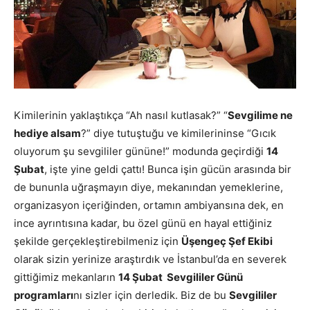
Kimilerinin yaklaştıkça “Ah nasıl kutlasak?” “
Sevgilime ne
hediye alsam
?” diye tutuştuğu ve kimilerininse “Gıcık
oluyorum şu sevgililer gününe!” modunda geçirdiği
14
Şubat
, işte yine geldi çattı! Bunca işin gücün arasında bir
de bununla uğraşmayın diye, mekanından yemeklerine,
organizasyon içeriğinden, ortamın ambiyansına dek, en
ince ayrıntısına kadar, bu özel günü en hayal ettiğiniz
şekilde gerçekleştirebilmeniz için
Üşengeç Şef Ekibi
olarak sizin yerinize araştırdık ve İstanbul’da en severek
gittiğimiz mekanların
14 Şubat Sevgililer Günü
programları
nı sizler için derledik. Biz de bu
Sevgililer