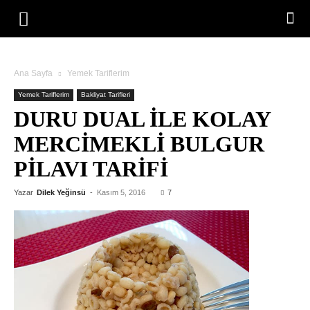
Ana Sayfa
Yemek Tariflerim
Yemek Tariflerim
Bakliyat Tarifleri
DURU DUAL ILE KOLAY
MERCIMEKLI BULGUR
PILAVI TARIFI
Yazar
Dilek Yeğinsü
-
Kasım 5, 2016
7