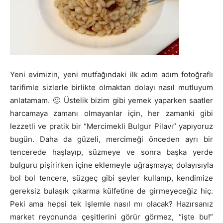
Yeni evimizin, yeni mutfağındaki ilk adım adım fotoğraflı
tarifimle sizlerle birlikte olmaktan dolayı nasıl mutluyum
anlatamam. 🙂 Üstelik bizim gibi yemek yaparken saatler
harcamaya zamanı olmayanlar için, her zamanki gibi
lezzetli ve pratik bir “Mercimekli Bulgur Pilavı” yapıyoruz
bugün. Daha da güzeli, mercimeği önceden ayrı bir
tencerede haşlayıp, süzmeye ve sonra başka yerde
bulguru pişirirken içine eklemeyle uğraşmaya; dolayısıyla
bol bol tencere, süzgeç gibi şeyler kullanıp, kendimize
gereksiz bulaşık çıkarma külfetine de girmeyeceğiz hiç.
Peki ama hepsi tek işlemle nasıl mı olacak? Hazırsanız
market reyonunda çeşitlerini görür görmez, “işte bu!”