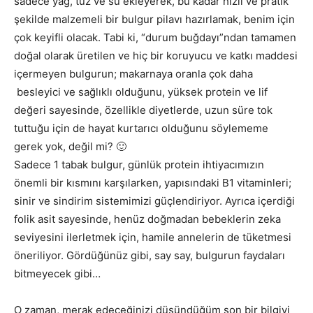
sadece yağ, tuz ve su ekleyerek, bu kadar hızlı ve pratik
şekilde malzemeli bir bulgur pilavı hazırlamak, benim için
çok keyifli olacak. Tabi ki, “durum buğdayı”ndan tamamen
doğal olarak üretilen ve hiç bir koruyucu ve katkı maddesi
içermeyen bulgurun; makarnaya oranla çok daha
besleyici ve sağlıklı olduğunu, yüksek protein ve lif
değeri sayesinde, özellikle diyetlerde, uzun süre tok
tuttuğu için de hayat kurtarıcı olduğunu söylememe
gerek yok, değil mi? 🙂
Sadece 1 tabak bulgur, günlük protein ihtiyacımızın
önemli bir kısmını karşılarken, yapısındaki B1 vitaminleri;
sinir ve sindirim sistemimizi güçlendiriyor. Ayrıca içerdiği
folik asit sayesinde, henüz doğmadan bebeklerin zeka
seviyesini ilerletmek için, hamile annelerin de tüketmesi
öneriliyor. Gördüğünüz gibi, say say, bulgurun faydaları
bitmeyecek gibi…
O zaman, merak edeceğinizi düşündüğüm son bir bilgiyi