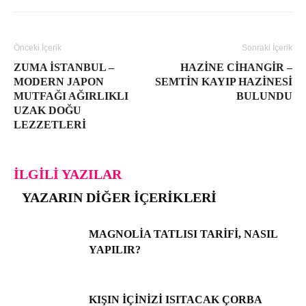
Önceki İçerik
Sonraki İçerik
ZUMA İSTANBUL –
HAZINE CIHANGIR –
MODERN JAPON
SEMTIN KAYIP HAZINESI
MUTFAĞI AĞIRLIKLI
BULUNDU
UZAK DOĞU
LEZZETLERI
İLGILI YAZILAR
YAZARIN DIĞER İÇERIKLERI
MAGNOLIA TATLISI TARIFI, NASIL
YAPILIR?
KIŞIN İÇINIZI ISITACAK ÇORBA