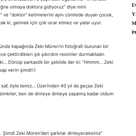
E
 iğne olmaya doktora gidiyoruz” diye mini
Y
e” ve “doktor” kelimelerini aynı cümlede duyan çocuk,
ak ki, gelmek için çok ısrar etmez ve yatar uyur.
M
P
ünde kapağında Zeki Müren’in fotoğrafı bulunan bir
ce çektirdikleri şık şıkırdım resimler durmaktadır.
ki… Dönüp sarkastik bir şekilde der ki: “Hmmm… Zeki
ap verin şimdi!:)
 saf, öyle temiz… Üzerinden 40 yıl da geçse Zeki
zimkiler, ben de dinleye dinleye yaşamış kadar oldum
u. Şimdi Zeki Müren’den şarkılar dinleyeceksiniz”