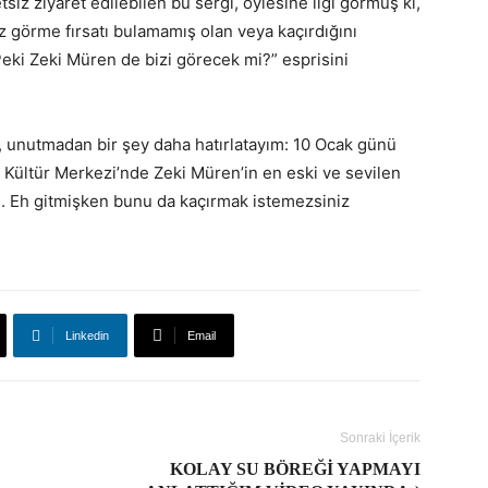
tsiz ziyaret edilebilen bu sergi, öylesine ilgi görmüş ki,
z görme fırsatı bulamamış olan veya kaçırdığını
Peki Zeki Müren de bizi görecek mi?” esprisini
, unutmadan bir şey daha hatırlatayım: 10 Ocak günü
i Kültür Merkezi’nde Zeki Müren’in en eski ve sevilen
mış. Eh gitmişken bunu da kaçırmak istemezsiniz
Linkedin
Email
Sonraki İçerik
KOLAY SU BÖREĞI YAPMAYI