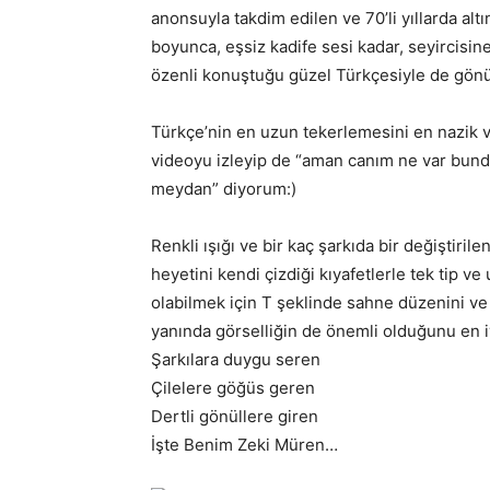
anonsuyla takdim edilen ve 70’li yıllarda alt
boyunca, eşsiz kadife sesi kadar, seyircisine 
özenli konuştuğu güzel Türkçesiyle de gönül
Türkçe’nin en uzun tekerlemesini en nazik v
videoyu izleyip de “aman canım ne var bund
meydan” diyorum:)
Renkli ışığı ve bir kaç şarkıda bir değiştirile
heyetini kendi çizdiği kıyafetlerle tek tip ve
olabilmek için T şeklinde sahne düzenini ve 
yanında görselliğin de önemli olduğunu en iy
Şarkılara duygu seren
Çilelere göğüs geren
Dertli gönüllere giren
İşte Benim Zeki Müren…