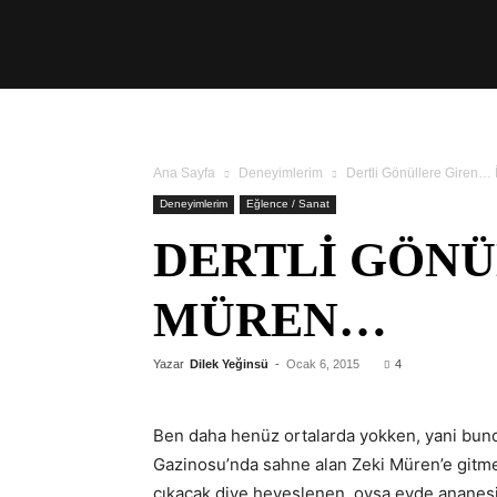
Üşengeç
Şef
Ana Sayfa
Deneyimlerim
Dertli Gönüllere Giren…
Deneyimlerim
Eğlence / Sanat
DERTLI GÖNÜ
MÜREN…
Yazar
Dilek Yeğinsü
-
Ocak 6, 2015
4
Ben daha henüz ortalarda yokken, yani bund
Gazinosu’nda sahne alan Zeki Müren’e gitmeye
çıkacak diye heveslenen, oysa evde ananesiyl