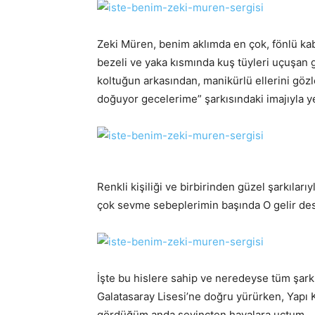
Zeki Müren, benim aklımda en çok, fönlü kaba
bezeli ve yaka kısmında kuş tüyleri uçuşan g
koltuğun arkasından, manikürlü ellerini gözle
doğuyor gecelerime” şarkısındaki imajıyla y
Renkli kişiliği ve birbirinden güzel şarkıla
çok sevme sebeplerimin başında O gelir des
İşte bu hislere sahip ve neredeyse tüm şarkı
Galatasaray Lisesi’ne doğru yürürken, Yapı 
gördüğüm anda sevinçten havalara uçtum.