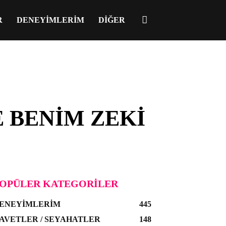
R
DENEYIMLERIM
DIĞER
 BENIM ZEKI
OPÜLER KATEGORILER
ENEYIMLERIM
445
AVETLER / SEYAHATLER
148