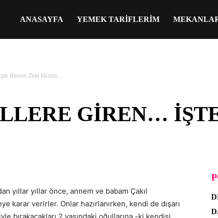
ANASAYFA
YEMEK TARIFLERIM
MEKANLA
 İşte Benim Zeki Müren…
LLERE GIREN… İŞTE
P
an yıllar yıllar önce, annem ve babam Çakıl
D
 karar verirler. Onlar hazırlanırken, kendi de dışarı
D
e bırakacakları 2 yaşındaki oğullarına -ki kendisi