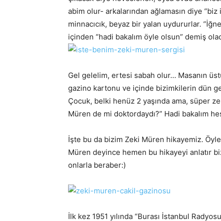
abim olur- arkalarından ağlamasın diye “biz
minnacıcık, beyaz bir yalan uydururlar. “İğn
içinden “hadi bakalım öyle olsun” demiş olac
Gel gelelim, ertesi sabah olur… Masanın üst
gazino kartonu ve içinde bizimkilerin dün ge
Çocuk, belki henüz 2 yaşında ama, süper ze
Müren de mi doktordaydı?” Hadi bakalım hes
İşte bu da bizim Zeki Müren hikayemiz. Öyle
Müren deyince hemen bu hikayeyi anlatır bi
onlarla beraber:)
İlk kez 1951 yılında “Burası İstanbul Radyos