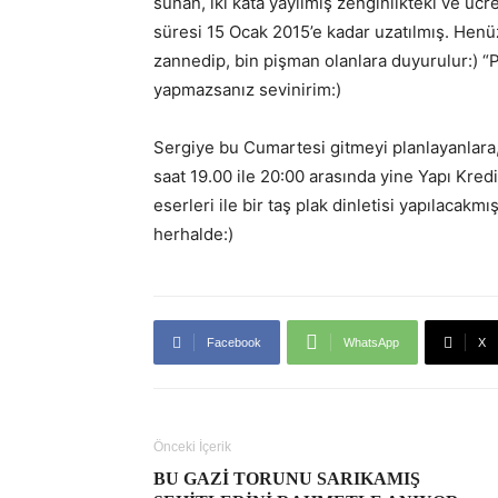
sunan, iki kata yayılmış zenginlikteki ve ücre
süresi 15 Ocak 2015’e kadar uzatılmış. Henü
zannedip, bin pişman olanlara duyurulur:) “
yapmazsanız sevinirim:)
Sergiye bu Cumartesi gitmeyi planlayanlara
saat 19.00 ile 20:00 arasında yine Yapı Kred
eserleri ile bir taş plak dinletisi yapılacak
herhalde:)
Facebook
WhatsApp
X
Önceki İçerik
BU GAZI TORUNU SARIKAMIŞ