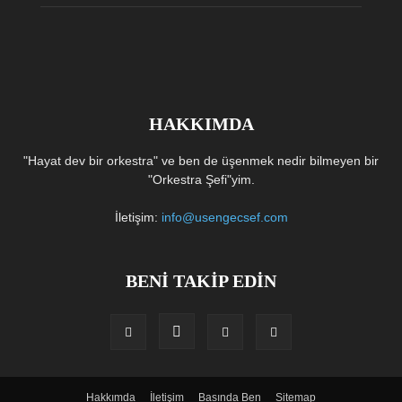
HAKKIMDA
"Hayat dev bir orkestra" ve ben de üşenmek nedir bilmeyen bir
"Orkestra Şefi"yim.
İletişim:
info@usengecsef.com
BENİ TAKİP EDİN
Hakkımda
İletişim
Basında Ben
Sitemap