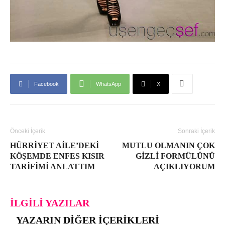
Facebook
WhatsApp
X
Önceki İçerik
Sonraki İçerik
HÜRRIYET AILE’DEKI
MUTLU OLMANIN ÇOK
KÖŞEMDE ENFES KISIR
GIZLI FORMÜLÜNÜ
TARIFIMI ANLATTIM
AÇIKLIYORUM
İLGILI YAZILAR
YAZARIN DIĞER İÇERIKLERI