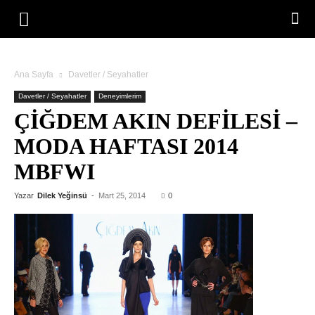
Ana Sayfa
Davetler / Seyahatler
Davetler / Seyahatler
Deneyimlerim
ÇIĞDEM AKIN DEFILESI –
MODA HAFTASI 2014
MBFWI
Yazar
Dilek Yeğinsü
-
Mart 25, 2014
0