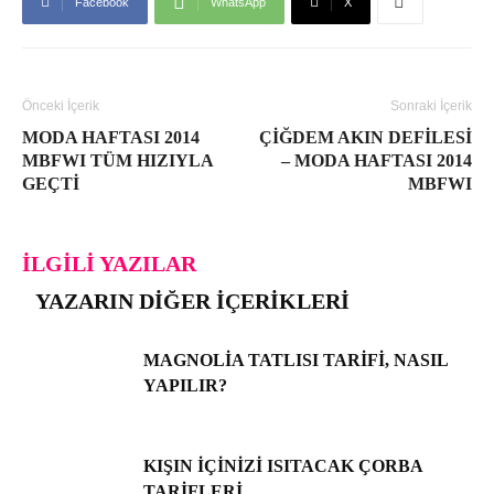
Facebook
WhatsApp
X
Önceki İçerik
Sonraki İçerik
MODA HAFTASI 2014
ÇIĞDEM AKIN DEFILESI
MBFWI TÜM HIZIYLA
– MODA HAFTASI 2014
GEÇTI
MBFWI
İLGILI YAZILAR
YAZARIN DIĞER İÇERIKLERI
MAGNOLIA TATLISI TARIFI, NASIL
YAPILIR?
KIŞIN İÇINIZI ISITACAK ÇORBA
TARIFLERI