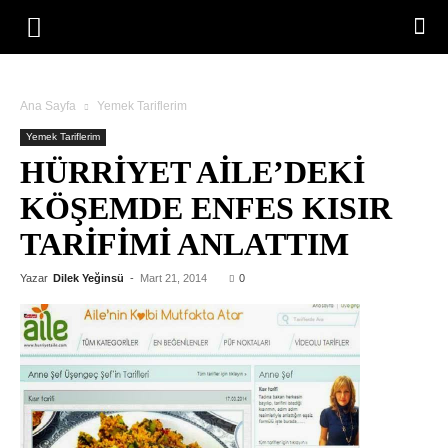
Ana Sayfa
Yemek Tariflerim
Yemek Tariflerim
HÜRRIYET AILE’DEKI
KÖŞEMDE ENFES KISIR
TARIFIMI ANLATTIM
Yazar
Dilek Yeğinsü
-
Mart 21, 2014
0