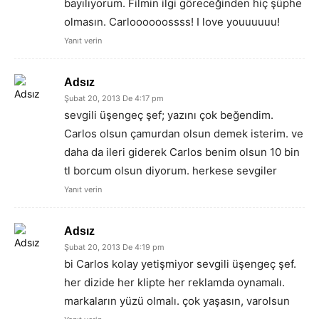
bayılıyorum. Filmin ilgi göreceğinden hiç şüphe
olmasın. Carloooooossss! I love youuuuuu!
Yanıt verin
Adsız
Şubat 20, 2013 De 4:17 pm
sevgili üşengeç şef; yazını çok beğendim.
Carlos olsun çamurdan olsun demek isterim. ve
daha da ileri giderek Carlos benim olsun 10 bin
tl borcum olsun diyorum. herkese sevgiler
Yanıt verin
Adsız
Şubat 20, 2013 De 4:19 pm
bi Carlos kolay yetişmiyor sevgili üşengeç şef.
her dizide her klipte her reklamda oynamalı.
markaların yüzü olmalı. çok yaşasın, varolsun