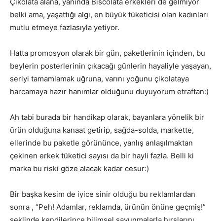
Çikolata alana, yanında Biscolata erkekleri de gelmiyor
belki ama, yaşattığı algı, en büyük tüketicisi olan kadınları
mutlu etmeye fazlasıyla yetiyor.
Hatta promosyon olarak bir gün, paketlerinin içinden, bu
beylerin posterlerinin çıkacağı günlerin hayaliyle yaşayan,
seriyi tamamlamak uğruna, varını yoğunu çikolataya
harcamaya hazır hanımlar olduğunu duyuyorum etraftan:)
Ah tabi burada bir handikap olarak, bayanlara yönelik bir
ürün olduğuna kanaat getirip, sağda-solda, markette,
ellerinde bu paketle görününce, yanlış anlaşılmaktan
çekinen erkek tüketici sayısı da bir hayli fazla. Belli ki
marka bu riski göze alacak kadar cesur:)
Bir başka kesim de iyice sinir olduğu bu reklamlardan
sonra , “Peh! Adamlar, reklamda, ürünün önüne geçmiş!”
şeklinde kendilerince bilimsel savunmalarla hırslarını