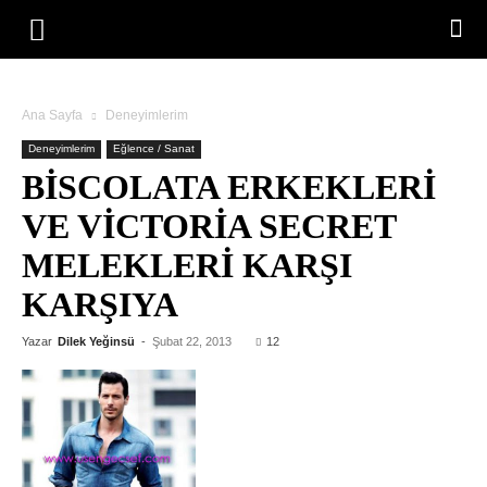
Ana Sayfa
Deneyimlerim
Deneyimlerim
Eğlence / Sanat
BISCOLATA ERKEKLERI
VE VICTORIA SECRET
MELEKLERI KARŞI
KARŞIYA
Yazar
Dilek Yeğinsü
-
Şubat 22, 2013
12