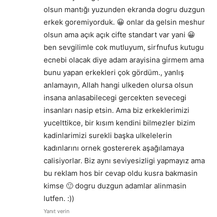
olsun mantığı yuzunden ekranda dogru duzgun
erkek goremiyorduk. 😀 onlar da gelsin meshur
olsun ama açık açık cifte standart var yani 😀
ben sevgilimle cok mutluyum, sirfnufus kutugu
ecnebi olacak diye adam arayisina girmem ama
bunu yapan erkekleri çok gördüm., yanlış
anlamayın, Allah hangi ulkeden olursa olsun
insana anlasabilecegi gercekten sevecegi
insanları nasip etsin. Ama biz erkeklerimizi
yucelttikce, bir kısım kendini bilmezler bizim
kadinlarimizi surekli başka ulkelelerin
kadınlarını ornek gostererek aşağılamaya
calisiyorlar. Biz aynı seviyesizligi yapmayız ama
bu reklam hos bir cevap oldu kusra bakmasin
kimse 🙂 dogru duzgun adamlar alinmasin
lutfen. :))
Yanıt verin