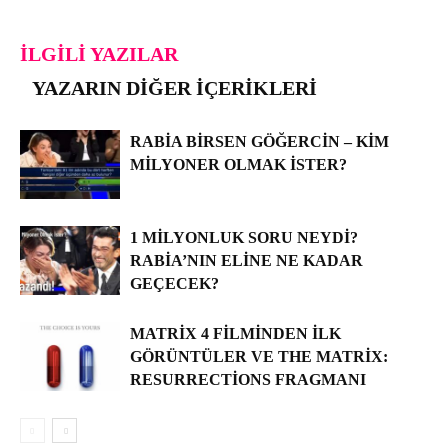
İLGILI YAZILAR
YAZARIN DIĞER İÇERIKLERI
RABIA BIRSEN GÖĞERCIN – KIM
MILYONER OLMAK İSTER?
1 MILYONLUK SORU NEYDI?
RABIA’NIN ELINE NE KADAR
GEÇECEK?
MATRIX 4 FILMINDEN İLK
GÖRÜNTÜLER VE THE MATRIX:
RESURRECTIONS FRAGMANI