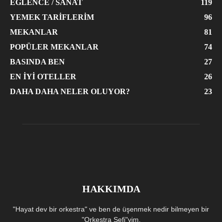
EĞLENCE / SANAT
119
YEMEK TARIFLERIM
96
MEKANLAR
81
POPÜLER MEKANLAR
74
BASINDA BEN
27
EN İYI OTELLER
26
DAHA DAHA NELER OLUYOR?
23
HAKKIMDA
"Hayat dev bir orkestra" ve ben de üşenmek nedir bilmeyen bir
"Orkestra Şefi"yim.