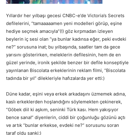
Yıllardır her yılbaşı gecesi CNBC-e’de Victoria’s Secrets
defilelerini, “tamaaaaamen yeni modelleri görüp, eşine
hediye seçmek amacıyla”(!) göz kırpmadan izleyen
beylerin iç sesi olan “ya bunlar kadınsa eğer, peki evdeki
ne?” sorusuna inat; bu yılbaşında, saatler tam da gece
yarısını gösterirken, meleklerin defilesinin, hem de en
güzel yerinde, ironik şekilde benzer bir defile konseptiyle
yayınlanan Biscolata erkeklerinin reklam filmi, “Biscolata
tadında bir yıl” dilekleriyle hafızalarda yer etti:)
Düne kadar, eşini veya erkek arkadaşını üzmemek adına,
kaslı erkeklerden hoşlandığını söylemekten çekinerek,
“Göbek diil ki aşkım, seninki Türk kası. Hem yakışıyor
bence sana!” diyenlerin, ciddi bir çoğunluğu gözünü açtı
ve artık “bunlar erkekse, evdeki ne?” sorusunu soran
taraf oldu sanki:)