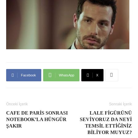
Facebook
WhatsApp
X
Önceki İçerik
Sonraki İçerik
CAFE DE PARIS SONRASI
LALE FIGÜRÜNÜ
NOTEBOOK’LA HÜNGÜR
SEVIYORUZ DA NEYI
ŞAKIR
TEMSIL ETTIĞINIZ
BILIYOR MUYUZ?