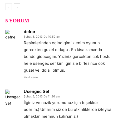
5 YORUM
defne
Şubat 5, 2013 De 10:52 am
Resimlerinden edindigim izlenim oyunun
gercekten guzel oldugu . En kisa zamanda
bende gidecegim. Yaziniz gercekten cok hostu
hele usengec sef kimliginizle birles'nce cok
guzel ve iddiali olmus.
Yanıt verin
Usengec Sef
Şubat 5, 2013 De 11:26 am
İlginiz ve nazik yorumunuz için teşekkür
ederim:) Umarım siz de bu etkinliklerde izleyici
olmaktan memnun kalırsınız:)