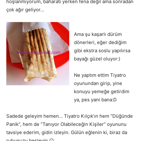
hoşlanmıyorum, baharatı yerken fena değil ama sonradan
çok ağır geliyor…
Ama şu kaşarlı dürüm
dönerleri, eğer dediğim
gibi ekstra soslu yapılırsa
bayağı güzel oluyor:)
Ne yaptım ettim Tiyatro
oyunundan girip, yine
konuyu yemeğe getirdim
ya, pes yani bana:D
Sadede geleyim hemen… Tiyatro Kılçık’ın hem “Düğünde
Panik”, hem de “Tanıyor Olabileceğin Kişiler” oyununu
tavsiye ederim, gidin izleyin. Gülün eğlenin ki, biraz da
ruhunuzu besleyin 🙂