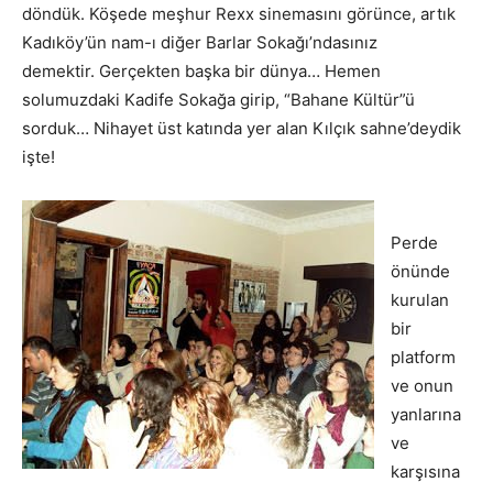
döndük. Köşede meşhur Rexx sinemasını görünce, artık
Kadıköy’ün nam-ı diğer Barlar Sokağı’ndasınız
demektir. Gerçekten başka bir dünya… Hemen
solumuzdaki Kadife Sokağa girip, “Bahane Kültür”ü
sorduk… Nihayet üst katında yer alan Kılçık sahne’deydik
işte!
Perde
önünde
kurulan
bir
platform
ve onun
yanlarına
ve
karşısına