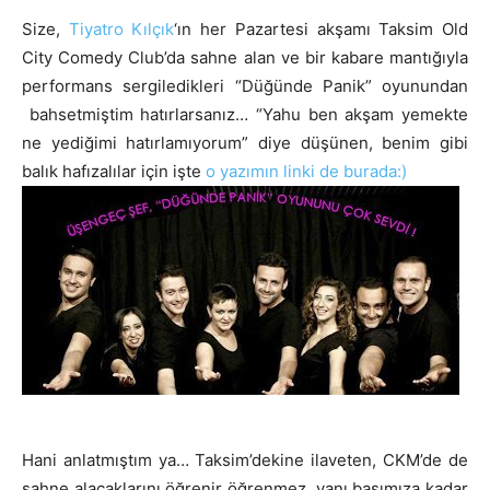
Size,
Tiyatro Kılçık
‘ın her Pazartesi akşamı Taksim Old
City Comedy Club’da sahne alan ve bir kabare mantığıyla
performans sergiledikleri “Düğünde Panik” oyunundan
bahsetmiştim hatırlarsanız… “Yahu ben akşam yemekte
ne yediğimi hatırlamıyorum” diye düşünen, benim gibi
balık hafızalılar için işte
o yazımın linki de burada:)
Hani anlatmıştım ya… Taksim’dekine ilaveten, CKM’de de
sahne alacaklarını öğrenir öğrenmez, yanı başımıza kadar