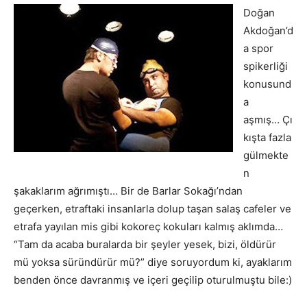
Doğan
Akdoğan’d
a spor
spikerliği
konusund
a
aşmış… Çı
kışta fazla
gülmekte
n
şakaklarım ağrımıştı… Bir de Barlar Sokağı’ndan
geçerken, etraftaki insanlarla dolup taşan salaş cafeler ve
etrafa yayılan mis gibi kokoreç kokuları kalmış aklımda…
“Tam da acaba buralarda bir şeyler yesek, bizi, öldürür
mü yoksa süründürür mü?” diye soruyordum ki, ayaklarım
benden önce davranmış ve içeri geçilip oturulmuştu bile:)