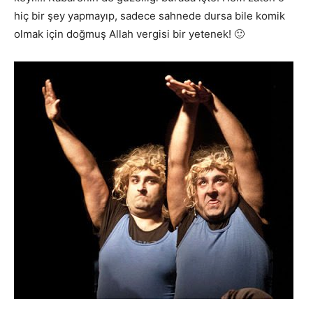
hiç bir şey yapmayıp, sadece sahnede dursa bile komik
olmak için doğmuş Allah vergisi bir yetenek! 🙂