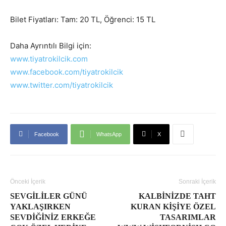
Bilet Fiyatları: Tam: 20 TL, Öğrenci: 15 TL
Daha Ayrıntılı Bilgi için:
www.tiyatrokilcik.com
www.facebook.com/tiyatrokilcik
www.twitter.com/tiyatrokilcik
Facebook
WhatsApp
X
Önceki İçerik
Sonraki İçerik
SEVGILILER GÜNÜ
KALBINIZDE TAHT
YAKLAŞIRKEN
KURAN KIŞIYE ÖZEL
SEVDIĞINIZ ERKEĞE
TASARIMLAR