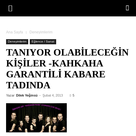
Ana Sayfa
Deneyimlerim
Deneyimlerim
Eğlence / Sanat
TANIYOR OLABILECEĞIN
KIŞILER -KAHKAHA
GARANTILI KABARE
TADINDA
Yazar
Dilek Yeğinsü
-
Şubat 4, 2013
5