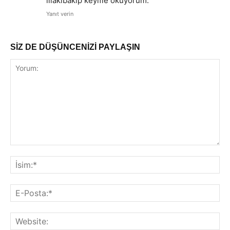
illakibakıp keyifle okuyorum.
Yanıt verin
SİZ DE DÜŞÜNCENİZİ PAYLAŞIN