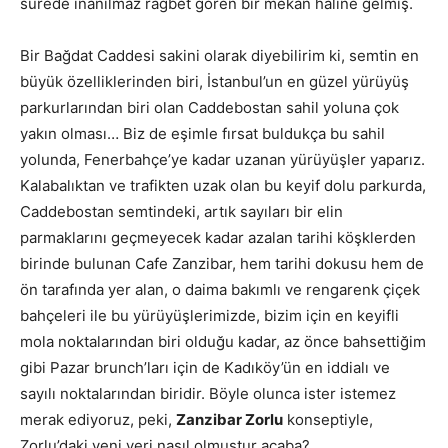
sürede inanılmaz rağbet gören bir mekan haline gelmiş.
Bir Bağdat Caddesi sakini olarak diyebilirim ki, semtin en
büyük özelliklerinden biri, İstanbul’un en güzel yürüyüş
parkurlarından biri olan Caddebostan sahil yoluna çok
yakın olması… Biz de eşimle fırsat buldukça bu sahil
yolunda, Fenerbahçe’ye kadar uzanan yürüyüşler yaparız.
Kalabalıktan ve trafikten uzak olan bu keyif dolu parkurda,
Caddebostan semtindeki, artık sayıları bir elin
parmaklarını geçmeyecek kadar azalan tarihi köşklerden
birinde bulunan Cafe Zanzibar, hem tarihi dokusu hem de
ön tarafında yer alan, o daima bakımlı ve rengarenk çiçek
bahçeleri ile bu yürüyüşlerimizde, bizim için en keyifli
mola noktalarından biri olduğu kadar, az önce bahsettiğim
gibi Pazar brunch’ları için de Kadıköy’ün en iddialı ve
sayılı noktalarından biridir. Böyle olunca ister istemez
merak ediyoruz, peki,
Zanzibar Zorlu
konseptiyle,
Zorlu’daki yeni yeri nasıl olmuştur acaba?