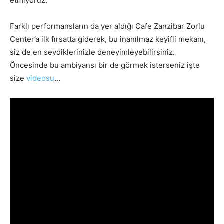
etmiyoruz.
Farklı performansların da yer aldığı Cafe Zanzibar Zorlu
Center’a ilk fırsatta giderek, bu inanılmaz keyifli mekanı,
siz de en sevdiklerinizle deneyimleyebilirsiniz.
Öncesinde bu ambiyansı bir de görmek isterseniz işte
size
videosu
…