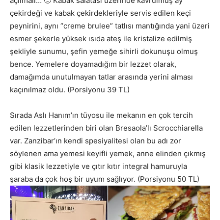
açılmalı… 🙂 Kabak salatası üzerinde kavrulmuş ay
çekirdeği ve kabak çekirdekleriyle servis edilen keçi
peynirini, aynı “creme brulee” tatlısı mantığında yani üzeri
esmer şekerle yüksek ısıda ateş ile kristalize edilmiş
şekliyle sunumu, şefin yemeğe sihirli dokunuşu olmuş
bence. Yemelere doyamadığım bir lezzet olarak,
damağımda unutulmayan tatlar arasında yerini alması
kaçınılmaz oldu. (Porsiyonu 39 TL)
Sırada Aslı Hanım’ın tüyosu ile mekanın en çok tercih
edilen lezzetlerinden biri olan Bresaola’lı Scrocchiarella
var. Zanzibar’ın kendi spesiyalitesi olan bu adı zor
söylenen ama yemesi keyifli yemek, anne elinden çıkmış
gibi klasik lezzetiyle ve çıtır kıtır integral hamuruyla
şaraba da çok hoş bir uyum sağlıyor. (Porsiyonu 50 TL)