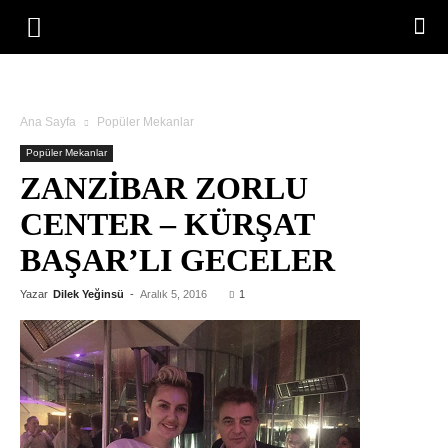
Ana Sayfa
Popüler Mekanlar
Popüler Mekanlar
ZANZIBAR ZORLU
CENTER – KÜRŞAT
BAŞAR’LI GECELER
Yazar
Dilek Yeğinsü
-
Aralık 5, 2016
1